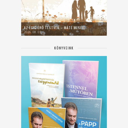
AZ ÉGIG ÉRŐ TESTVÉR – MÁTÉ MESÉJE
2026. 08. 01.
KÖNYVEINK