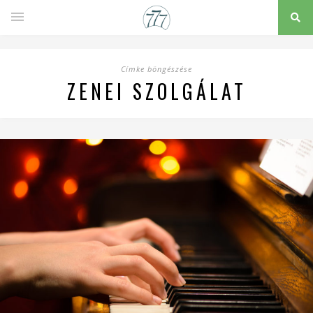
Címke böngészése
ZENEI SZOLGÁLAT