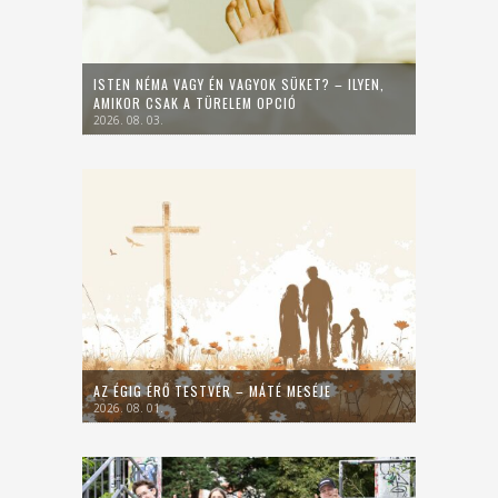
ISTEN NÉMA VAGY ÉN VAGYOK SÜKET? – ILYEN,
AMIKOR CSAK A TÜRELEM OPCIÓ
2026. 08. 03.
AZ ÉGIG ÉRŐ TESTVÉR – MÁTÉ MESÉJE
2026. 08. 01.