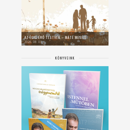
AZ ÉGIG ÉRŐ TESTVÉR – MÁTÉ MESÉJE
2026. 08. 01.
KÖNYVEINK