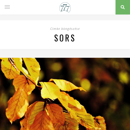
Címke böngészése
SORS