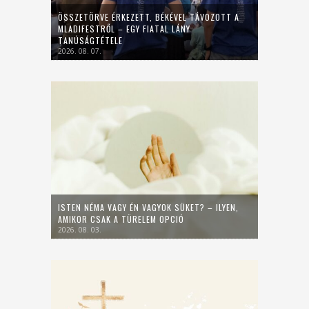
ÖSSZETÖRVE ÉRKEZETT, BÉKÉVEL TÁVOZOTT A
MLADIFESTRŐL – EGY FIATAL LÁNY
TANÚSÁGTÉTELE
2026. 08. 07.
ISTEN NÉMA VAGY ÉN VAGYOK SÜKET? – ILYEN,
AMIKOR CSAK A TÜRELEM OPCIÓ
2026. 08. 03.