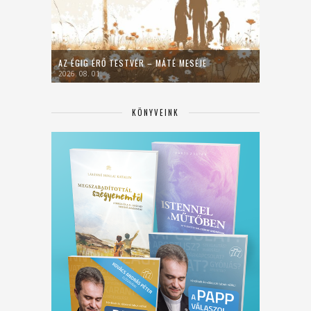
AZ ÉGIG ÉRŐ TESTVÉR – MÁTÉ MESÉJE
2026. 08. 01.
KÖNYVEINK