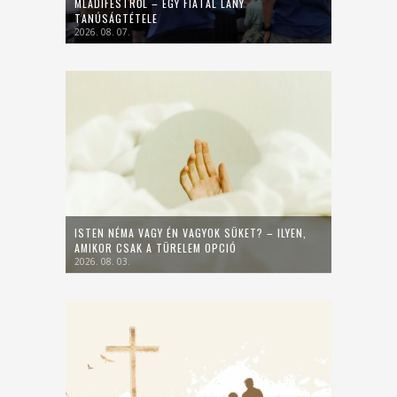
MLADIFESTRŐL – EGY FIATAL LÁNY
TANÚSÁGTÉTELE
2026. 08. 07.
ISTEN NÉMA VAGY ÉN VAGYOK SÜKET? – ILYEN,
AMIKOR CSAK A TÜRELEM OPCIÓ
2026. 08. 03.