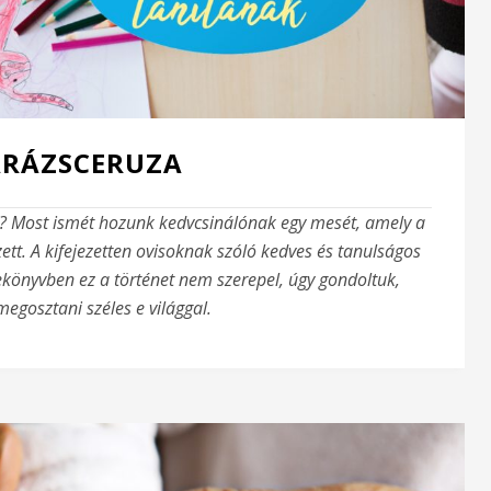
ARÁZSCERUZA
? Most ismét hozunk kedvcsinálónak egy mesét, amely a
ett. A kifejezetten ovisoknak szóló kedves és tanulságos
ekönyvben ez a történet nem szerepel, úgy gondoltuk,
egosztani széles e világgal.