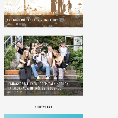
AZ ÉGIG ÉRŐ TESTVÉR – MÁTÉ MESÉJE
2026. 08. 01.
LEGNAGYOBB FLEXEM: DEEP TALKINGOLOK
FIATALOKKAL A HITRŐL ÉS JÉZUSRÓL
2026. 07. 31.
KÖNYVEINK