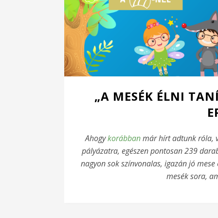
„A MESÉK ÉLNI TA
E
Ahogy
korábban
már hírt adtunk róla, 
pályázatra, egészen pontosan 239 darab
nagyon sok színvonalas, igazán jó mese 
mesék sora, a