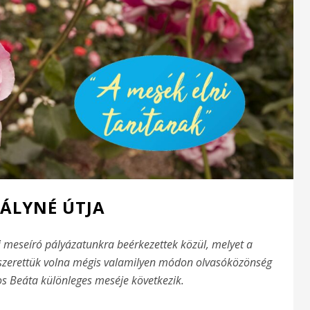
RÁLYNÉ ÚTJA
i meseíró pályázatunkra beérkezettek közül, melyet a
szerettük volna mégis valamilyen módon olvasóközönség
tos Beáta különleges meséje következik.