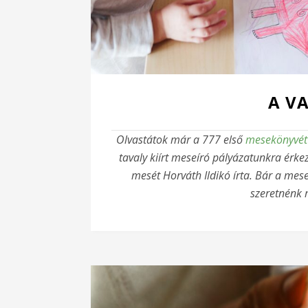
A V
Olvastátok már a 777 első
mesekönyvét
tavaly kiírt meseíró pályázatunkra érkez
mesét Horváth Ildikó írta. Bár a mes
szeretnénk m