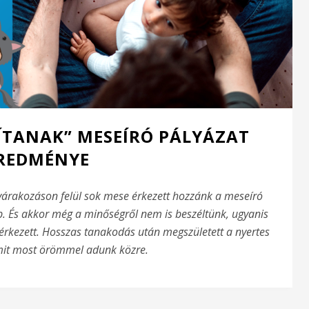
NÍTANAK” MESEÍRÓ PÁLYÁZAT
REDMÉNYE
várakozáson felül sok mese érkezett hozzánk a meseíró
. És akkor még a minőségről nem is beszéltünk, ugyanis
érkezett. Hosszas tanakodás után megszületett a nyertes
mit most örömmel adunk közre.