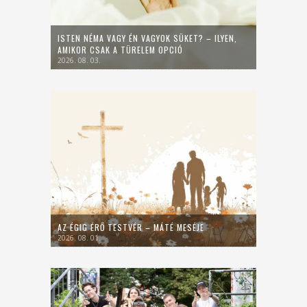
ISTEN NÉMA VAGY ÉN VAGYOK SÜKET? – ILYEN,
AMIKOR CSAK A TÜRELEM OPCIÓ
2026. 08. 03.
AZ ÉGIG ÉRŐ TESTVÉR – MÁTÉ MESÉJE
2026. 08. 01.