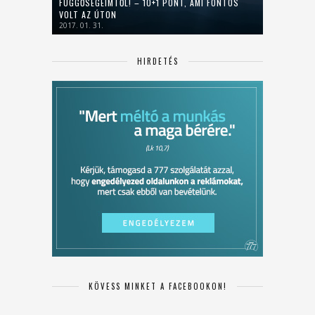
FÜGGŐSÉGEIMTŐL! – 10+1 PONT, AMI FONTOS
VOLT AZ ÚTON
2017. 01. 31.
HIRDETÉS
KÖVESS MINKET A FACEBOOKON!