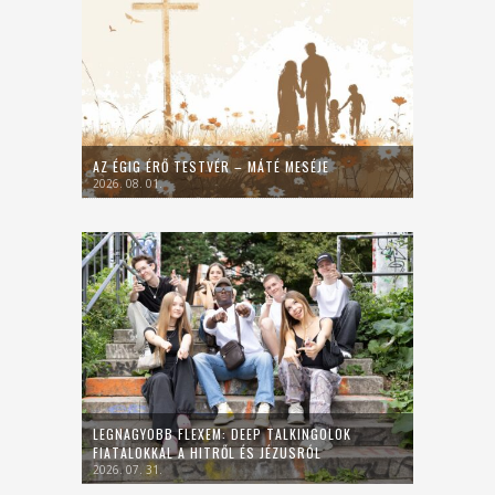
AZ ÉGIG ÉRŐ TESTVÉR – MÁTÉ MESÉJE
2026. 08. 01.
LEGNAGYOBB FLEXEM: DEEP TALKINGOLOK
FIATALOKKAL A HITRŐL ÉS JÉZUSRÓL
2026. 07. 31.