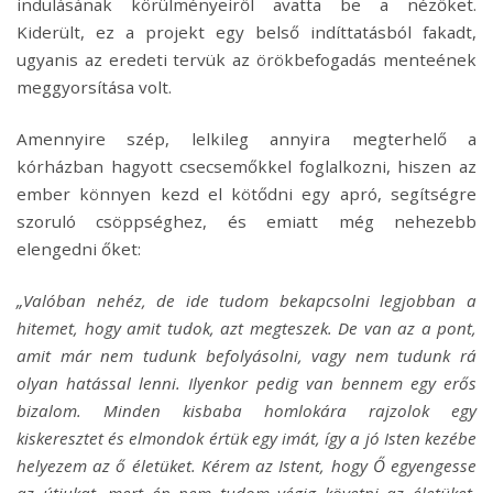
indulásának körülményeiről avatta be a nézőket.
Kiderült, ez a projekt egy belső indíttatásból fakadt,
ugyanis az eredeti tervük az örökbefogadás menteének
meggyorsítása volt.
Amennyire szép, lelkileg annyira megterhelő a
kórházban hagyott csecsemőkkel foglalkozni, hiszen az
ember könnyen kezd el kötődni egy apró, segítségre
szoruló csöppséghez, és emiatt még nehezebb
elengedni őket:
„Valóban nehéz, de ide tudom bekapcsolni legjobban a
hitemet, hogy amit tudok, azt megteszek. De van az a pont,
amit már nem tudunk befolyásolni, vagy nem tudunk rá
olyan hatással lenni. Ilyenkor pedig van bennem egy erős
bizalom. Minden kisbaba homlokára rajzolok egy
kiskeresztet és elmondok értük egy imát, így a jó Isten kezébe
helyezem az ő életüket. Kérem az Istent, hogy Ő egyengesse
az útjukat, mert én nem tudom végig követni az életüket,