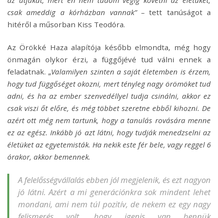
csak ameddig a kórházban vannak” –
tett tanúságot a
hitéről a műsorban Kiss Teodóra.
Az Örökké Haza alapítója később elmondta, még hogy
önmagán olykor érzi, a függőjévé tud válni ennek a
feladatnak. „
Valamilyen szinten a saját életemben is érzem,
hogy tud függőséget okozni, mert tényleg nagy örömöket tud
adni, és ha az ember szenvedéllyel tudja csinálni, akkor ez
csak viszi őt előre, és még többet szeretne ebből kihozni. De
azért ott még nem tartunk, hogy a tanulás rovására menne
ez az egész. Inkább jó azt látni, hogy tudják menedzselni az
életüket az egyetemisták. Ha nekik este fér bele, vagy reggel 6
órakor, akkor bemennek.
A felelősségvállalás ebben jól megjelenik, és ezt nagyon
jó látni. Azért a mi generációnkra sok mindent lehet
mondani, ami nem túl pozitív, de nekem ez egy nagy
felismerés volt, hogy igenis van bennük