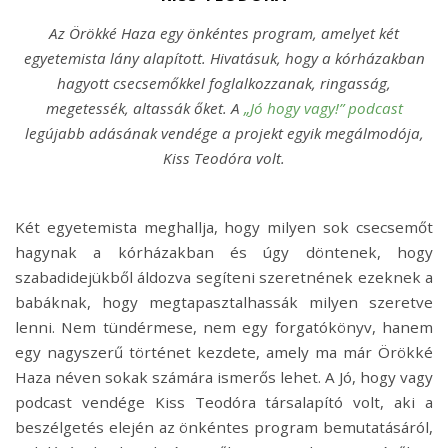
Az Örökké Haza egy önkéntes program, amelyet két
egyetemista lány alapított. Hivatásuk, hogy a kórházakban
hagyott csecsemőkkel foglalkozzanak, ringasság,
megetessék, altassák őket. A
„Jó hogy vagy!” podcast
legújabb adásának vendége a projekt egyik megálmodója,
Kiss Teodóra volt.
Két egyetemista meghallja, hogy milyen sok csecsemőt
hagynak a kórházakban és úgy döntenek, hogy
szabadidejükből áldozva segíteni szeretnének ezeknek a
babáknak, hogy megtapasztalhassák milyen szeretve
lenni. Nem tündérmese, nem egy forgatókönyv, hanem
egy nagyszerű történet kezdete, amely ma már Örökké
Haza néven sokak számára ismerős lehet. A Jó, hogy vagy
podcast vendége Kiss Teodóra társalapító volt, aki a
beszélgetés elején az önkéntes program bemutatásáról,