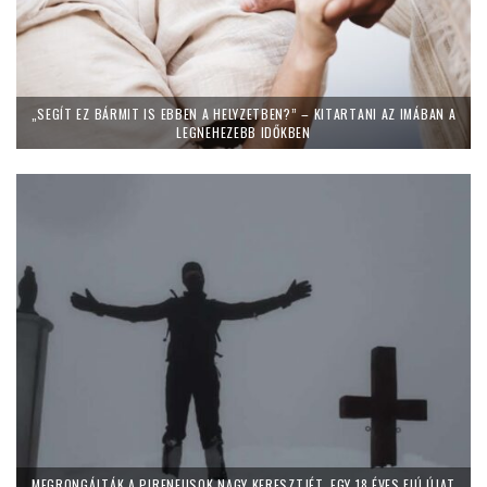
„SEGÍT EZ BÁRMIT IS EBBEN A HELYZETBEN?” – KITARTANI AZ IMÁBAN A
LEGNEHEZEBB IDŐKBEN
MEGRONGÁLTÁK A PIRENEUSOK NAGY KERESZTJÉT, EGY 18 ÉVES FIÚ ÚJAT