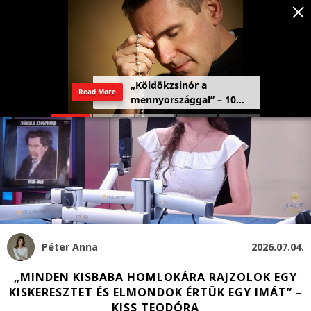
Szeretetország: a haza,
Read More
amely a szívben kezdődik
Péter Anna
2026.07.04.
„MINDEN KISBABA HOMLOKÁRA RAJZOLOK EGY
KISKERESZTET ÉS ELMONDOK ÉRTÜK EGY IMÁT” –
KISS TEODÓRA