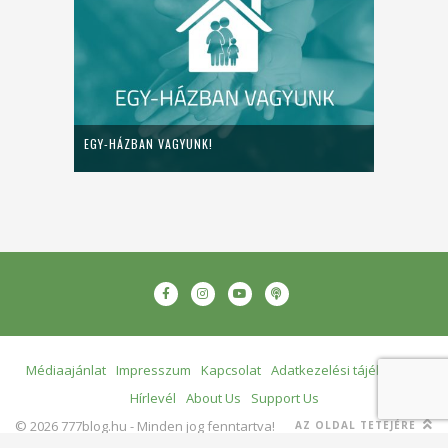
EGY-HÁZBAN VAGYUNK!
Médiaajánlat
Impresszum
Kapcsolat
Adatkezelési tájékoztató
Hírlevél
About Us
Support Us
© 2026 777blog.hu - Minden jog fenntartva!
AZ OLDAL TETEJÉRE