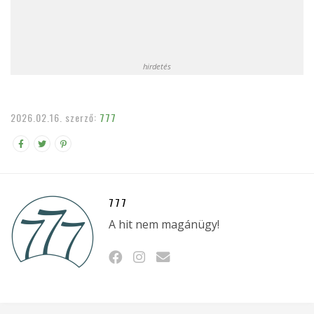
hirdetés
2026.02.16.
szerző:
777
777
A hit nem magánügy!