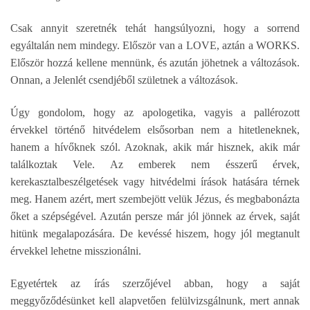
Csak annyit szeretnék tehát hangsúlyozni, hogy a sorrend
egyáltalán nem mindegy. Először van a LOVE, aztán a WORKS.
Először hozzá kellene mennünk, és azután jöhetnek a változások.
Onnan, a Jelenlét csendjéből születnek a változások.
Úgy gondolom, hogy az apologetika, vagyis a pallérozott
érvekkel történő hitvédelem elsősorban nem a hitetleneknek,
hanem a hívőknek szól. Azoknak, akik már hisznek, akik már
találkoztak Vele. Az emberek nem ésszerű érvek,
kerekasztalbeszélgetések vagy hitvédelmi írások hatására térnek
meg. Hanem azért, mert szembejött velük Jézus, és megbabonázta
őket a szépségével. Azután persze már jól jönnek az érvek, saját
hitünk megalapozására. De kevéssé hiszem, hogy jól megtanult
érvekkel lehetne misszionálni.
Egyetértek az írás szerzőjével abban, hogy a saját
meggyőződésünket kell alapvetően felülvizsgálnunk, mert annak