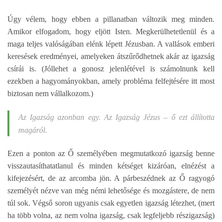
Úgy vélem, hogy ebben a pillanatban változik meg minden.
Amikor elfogadom, hogy eljött Isten. Megkerülhetetlenül és a
maga teljes valóságában elénk lépett Jézusban. A vallások emberi
keresések eredményei, amelyeken átszűrődhetnek akár az igazság
csírái is. (Jóllehet a gonosz jelenlétével is számolnunk kell
ezekben a hagyományokban, amely probléma felfejtésére itt most
biztosan nem vállalkozom.)
Az Igazság azonban egy. Az Igazság Jézus – ő ezt állította
magáról.
Ezen a ponton az Ő személyében megmutatkozó igazság benne
visszautasíthatatlanul és minden kétséget kizáróan, elnézést a
kifejezésért, de az arcomba jön. A párbeszédnek az Ő ragyogó
személyét nézve van még némi lehetősége és mozgástere, de nem
túl sok. Végső soron ugyanis csak egyetlen igazság létezhet, (mert
ha több volna, az nem volna igazság, csak legfeljebb részigazság)