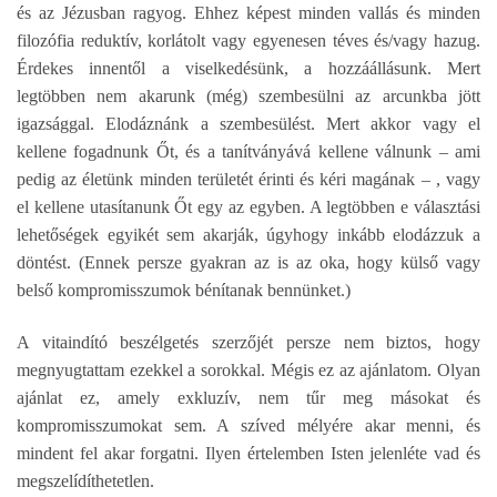
és az Jézusban ragyog. Ehhez képest minden vallás és minden
filozófia reduktív, korlátolt vagy egyenesen téves és/vagy hazug.
Érdekes innentől a viselkedésünk, a hozzáállásunk. Mert
legtöbben nem akarunk (még) szembesülni az arcunkba jött
igazsággal. Elodáznánk a szembesülést. Mert akkor vagy el
kellene fogadnunk Őt, és a tanítványává kellene válnunk – ami
pedig az életünk minden területét érinti és kéri magának – , vagy
el kellene utasítanunk Őt egy az egyben. A legtöbben e választási
lehetőségek egyikét sem akarják, úgyhogy inkább elodázzuk a
döntést. (Ennek persze gyakran az is az oka, hogy külső vagy
belső kompromisszumok bénítanak bennünket.)
A vitaindító beszélgetés szerzőjét persze nem biztos, hogy
megnyugtattam ezekkel a sorokkal. Mégis ez az ajánlatom. Olyan
ajánlat ez, amely exkluzív, nem tűr meg másokat és
kompromisszumokat sem. A szíved mélyére akar menni, és
mindent fel akar forgatni. Ilyen értelemben Isten jelenléte vad és
megszelídíthetetlen.