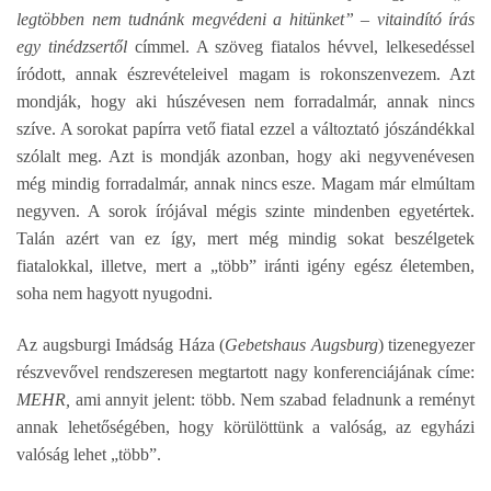
legtöbben nem tudnánk megvédeni a hitünket” – vitaindító írás
egy tinédzsertől
címmel. A szöveg fiatalos hévvel, lelkesedéssel
íródott, annak észrevételeivel magam is rokonszenvezem. Azt
mondják, hogy aki húszévesen nem forradalmár, annak nincs
szíve. A sorokat papírra vető fiatal ezzel a változtató jószándékkal
szólalt meg. Azt is mondják azonban, hogy aki negyvenévesen
még mindig forradalmár, annak nincs esze. Magam már elmúltam
negyven. A sorok írójával mégis szinte mindenben egyetértek.
Talán azért van ez így, mert még mindig sokat beszélgetek
fiatalokkal, illetve, mert a „több” iránti igény egész életemben,
soha nem hagyott nyugodni.
Az augsburgi Imádság Háza (
Gebetshaus Augsburg
) tizenegyezer
részvevővel rendszeresen megtartott nagy konferenciájának címe:
MEHR,
ami annyit jelent: több. Nem szabad feladnunk a reményt
annak lehetőségében, hogy körülöttünk a valóság, az egyházi
valóság lehet „több”.