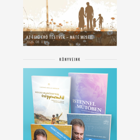
AZ ÉGIG ÉRŐ TESTVÉR – MÁTÉ MESÉJE
2026. 08. 01.
KÖNYVEINK