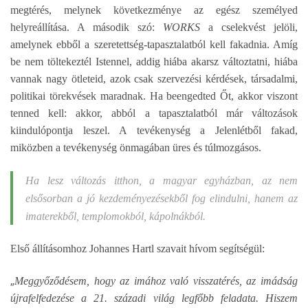
megtérés, melynek következménye az egész személyed
helyreállítása. A második szó:
WORKS
a cselekvést jelöli,
amelynek ebből a szeretettség-tapasztalatból kell fakadnia. Amíg
be nem töltekeztél Istennel, addig hiába akarsz változtatni, hiába
vannak nagy ötleteid, azok csak szervezési kérdések, társadalmi,
politikai törekvések maradnak. Ha beengedted Őt, akkor viszont
tenned kell: akkor, abból a tapasztalatból már változások
kiindulópontja leszel. A tevékenység a Jelenlétből fakad,
miközben a tevékenység önmagában üres és túlmozgásos.
Ha lesz változás itthon, a magyar egyházban, az nem
elsősorban a jó kezdeményezésekből fog elindulni, hanem az
imaterekből, templomokból, kápolnákból.
Első állításomhoz Johannes Hartl szavait hívom segítségül:
„
Meggyőződésem, hogy az imához való visszatérés, az imádság
újrafelfedezése a 21. századi világ legfőbb feladata. Hiszem