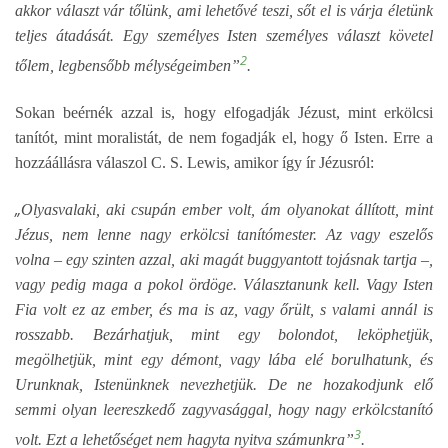
akkor választ vár tőlünk, ami lehetővé teszi, sőt el is várja életünk
teljes átadását. Egy személyes Isten személyes választ követel
2
tőlem, legbensőbb mélységeimben”
.
Sokan beérnék azzal is, hogy elfogadják Jézust, mint erkölcsi
tanítót, mint moralistát, de nem fogadják el, hogy ő Isten. Erre a
hozzáállásra válaszol C. S. Lewis, amikor így ír Jézusról:
„
Olyasvalaki, aki csupán ember volt, ám olyanokat állított, mint
Jézus, nem lenne nagy erkölcsi tanítómester. Az vagy eszelős
volna – egy szinten azzal, aki magát buggyantott tojásnak tartja –,
vagy pedig maga a pokol ördöge. Választanunk kell. Vagy Isten
Fia volt ez az ember, és ma is az, vagy őrült, s valami annál is
rosszabb. Bezárhatjuk, mint egy bolondot, leköphetjük,
megölhetjük, mint egy démont, vagy lába elé borulhatunk, és
Urunknak, Istenünknek nevezhetjük. De ne hozakodjunk elő
semmi olyan leereszkedő zagyvasággal, hogy nagy erkölcstanító
3
volt. Ezt a lehetőséget nem hagyta nyitva számunkra”
.