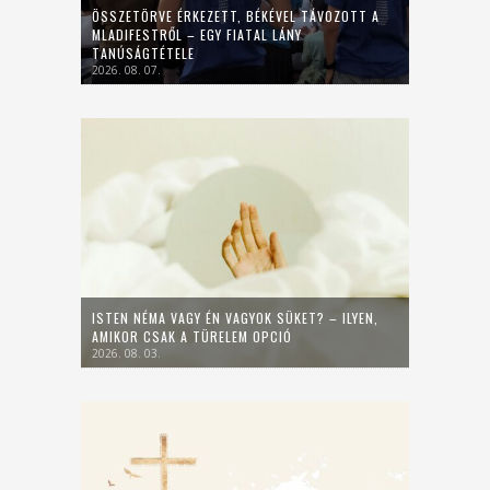
ÖSSZETÖRVE ÉRKEZETT, BÉKÉVEL TÁVOZOTT A
MLADIFESTRŐL – EGY FIATAL LÁNY
TANÚSÁGTÉTELE
2026. 08. 07.
ISTEN NÉMA VAGY ÉN VAGYOK SÜKET? – ILYEN,
AMIKOR CSAK A TÜRELEM OPCIÓ
2026. 08. 03.