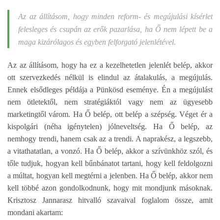
Az az állításom, hogy minden reform- és megújulási kísérlet
felesleges és csupán az erők pazarlása, ha Ő nem lépett be a
maga kizárólagos és egyben felforgató jelenlétével.
Az az állításom, hogy ha ez a kezelhetetlen jelenlét belép, akkor
ott szervezkedés nélkül is elindul az átalakulás, a megújulás.
Ennek elsődleges példája a Pünkösd eseménye. Én a megújulást
nem ötletektől, nem stratégiáktól vagy nem az ügyesebb
marketingtől várom. Ha Ő belép, ott belép a szépség. Véget ér a
kispolgári (néha igénytelen) jólneveltség. Ha Ő belép, az
nemhogy trendi, hanem csak az a trendi. A naprakész, a legszebb,
a vitathatatlan, a vonzó. Ha Ő belép, akkor a szívünkhöz szól, és
tőle tudjuk, hogyan kell bűnbánatot tartani, hogy kell feldolgozni
a múltat, hogyan kell megtérni a jelenben. Ha Ő belép, akkor nem
kell többé azon gondolkodnunk, hogy mit mondjunk másoknak.
Krisztosz Jannarasz hitvalló szavaival foglalom össze, amit
mondani akartam: