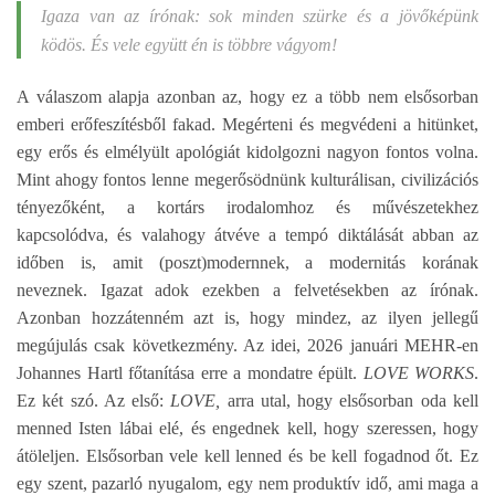
Igaza van az írónak: sok minden szürke és a jövőképünk
ködös. És vele együtt én is többre vágyom!
A válaszom alapja azonban az, hogy ez a több nem elsősorban
emberi erőfeszítésből fakad. Megérteni és megvédeni a hitünket,
egy erős és elmélyült apológiát kidolgozni nagyon fontos volna.
Mint ahogy fontos lenne megerősödnünk kulturálisan, civilizációs
tényezőként, a kortárs irodalomhoz és művészetekhez
kapcsolódva, és valahogy átvéve a tempó diktálását abban az
időben is, amit (poszt)modernnek, a modernitás korának
neveznek. Igazat adok ezekben a felvetésekben az írónak.
Azonban hozzátenném azt is, hogy mindez, az ilyen jellegű
megújulás csak következmény. Az idei, 2026 januári MEHR-en
Johannes Hartl főtanítása erre a mondatre épült.
LOVE WORKS
.
Ez két szó. Az első:
LOVE,
arra utal, hogy elsősorban oda kell
menned Isten lábai elé, és engednek kell, hogy szeressen, hogy
átöleljen. Elsősorban vele kell lenned és be kell fogadnod őt. Ez
egy szent, pazarló nyugalom, egy nem produktív idő, ami maga a