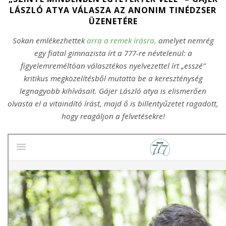
LÁSZLÓ ATYA VÁLASZA AZ ANONIM TINÉDZSER
ÜZENETÉRE
Sokan emlékezhettek
arra a remek írásra,
amelyet nemrég
egy fiatal gimnazista írt a 777-re névtelenül: a
figyelemreméltóan választékos nyelvezettel írt „esszé”
kritikus megközelítésből mutatta be a kereszténység
legnagyobb kihívásait. Gájer László atya is elismerően
olvasta el a vitaindító írást, majd ő is billentyűzetet ragadott,
hogy reagáljon a felvetésekre!