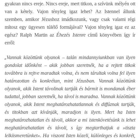
gyakran nincs ereje. Nincs ereje, mert titkon, a szívünk mélyén ott
van a kétely. Vajon tényleg igaz lehet? Az Istennel állunk
szemben, amikor Jézushoz imádkozunk, vagy csak valami régi
mítosz egy ügyesen túlélő formájával? Vajon tényleg igaz ez az
egész? Ralph Martin az
Éhezés Istenre
című könyvében így ír
erről:
„
Vannak közöttünk olyanok – talán mindannyiunkban van ilyen
gondolat időnként – akik jobban szeretnék, ha a rejtett titkok
továbbra is rejtve maradtak volna, és nem tárultak volna fel ilyen
határozottan és konkrétan, mint Jézusban. Vannak közöttünk
olyanok, akik Istent távolinak tartják és bármit is mondanak éber
tudattal, jobban szeretnék, ha távol is maradna. Vannak közöttünk
olyanok, akik Istent meghatározhatatlannak és diffúznak tartják,
és titokban azt kívánják, maradjon is ilyen. Mert ha Isten
meghatározhatatlan és távoli, akkor a mi istenkövetésünk is lehet
meghatározhatatlan és távoli, s így megtarthatjuk a »tiszta
lelkiismeretünket«. Ha viszont Isten közeli, különleges és konkrét,