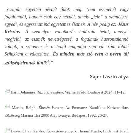
„Csupán egyetlen névnél állok meg. Nem eszménél vagy
fogalomnál, hanem csak egy névnél, amely „jele” a személyes,
egyedi, és egyszersmind egyetemes életnek. A név pedig ez:
Jézus
Krisztus
. A személyre vonatkozás határain belül, amelyet
megjelöl, az eszmék nevetségessé, a fogalmak haszontalanná
válnak, a szerelem és a halál enigmája sem vár rám többé
Szfinxként a válaszúton.
És minden más szó ezen a néven túl
4
szükségtelennek tűnik
.”
Gájer László atya

1
Hartl
, Johannes,
Tűz a szívemben,
Vigilia Kiadó, Budapest 2024, 11–12.

2
Martin
, Ralph,
Éhezés Istenre,
Az Emmausz Katolikus Karizmatikus
Közösség Marana Tha 2000 Alapítványa, Budapest 1992, 26-27.

3
Lewis
, Clive Staples,
Keresztény vagyok,
Harmat Kiadó, Budapest 2020,