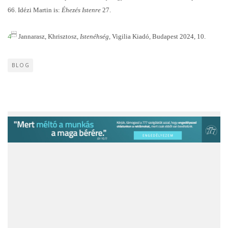
66. Idézi Martin is:
Éhezés Istenre
27.

4
Jannarasz
, Khrisztosz,
Istenéhség,
Vigilia Kiadó, Budapest 2024, 10.
BLOG