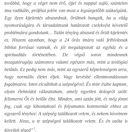
továbbá, hogy a véget nem érő, éjjel és nappal zajló, szüntelen
ima radikális, prófétai jelére van most a legsürgetőbb szükségünk.
Egy ilyen kijelentés abszurdnak, őrültnek hangzik, ha a világ
nyomorúságára és társadalmunk határozott cselekvést követelő
problémáira gondolunk… Talán tényleg abszurd és őrült kijelentés
ez. Hiszem azonban, hogy a 24 órás imára való felhívásnak
bibliai forrásai vannak, és jól megalapozott az egyház és a
spiritualitás történetében. De végső soron mindennek
mozgatórugója számomra valami egészen más, mint a teológiai
belátás. Ez pedig nem más, mint az egyszerű képtelenségem arra,
hogy normális életet éljek. Vagy kevésbé ellentmondásosan
fogalmazva: Isten elcsábított a szépségével. És mire észbe kaptam,
olyan életmódot választottam, amely egyetlen dologról szólt:
felismerni Őt és belőle élni. Minden, ami aztán jött, és még jönni
fog, csak egy kibontakozó és folyamatos kommentár ehhez az
egyszerű tényhez: A szépség találkozott velem, és nekem követnem
kellett. Jézus, a te szépséged találkozott velem. És én azóta is
1
követlek téged”
.