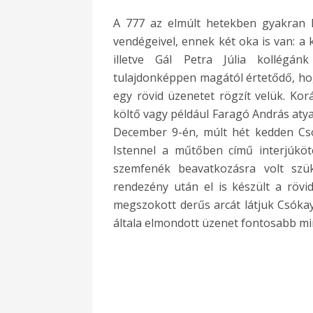
A 777 az elmúlt hetekben gyakran k
vendégeivel, ennek két oka is van: a 
illetve Gál Petra Júlia kollégá
tulajdonképpen magától értetődő, ho
egy rövid üzenetet rögzít velük. Ko
költő vagy például Faragó András atya
December 9-én, múlt hét kedden Csó
Istennel a műtőben című interjúköt
szemfenék beavatkozásra volt szü
rendezény után el is készült a rövi
megszokott derűs arcát látjuk Csóka
általa elmondott üzenet fontosabb mi