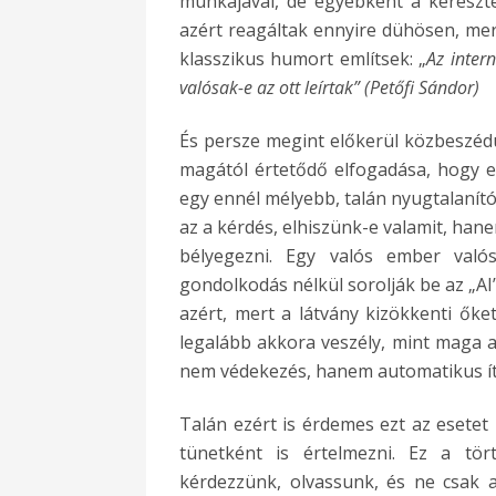
munkájával, de egyébként a kereszt
azért reagáltak ennyire dühösen, mert
klasszikus humort említsek: „
Az inter
valósak-e az ott leírtak” (Petőfi Sándor)
És persze megint előkerül közbeszédün
magától értetődő elfogadása, hogy 
egy ennél mélyebb, talán nyugtalanít
az a kérdés, elhiszünk-e valamit, ha
bélyegezni. Egy valós ember valós
gondolkodás nélkül sorolják be az „AI”
azért, mert a látvány kizökkenti őke
legalább akkora veszély, mint maga a
nem védekezés, hanem automatikus ít
Talán ezért is érdemes ezt az esetet
tünetként is értelmezni. Ez a tör
kérdezzünk, olvassunk, és ne csak a