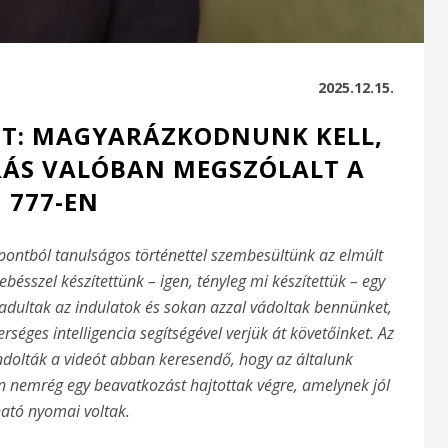
2025.12.15.
ET: MAGYARÁZKODNUNK KELL,
ÁS VALÓBAN MEGSZÓLALT A
777-EN
pontból tanulságos történettel szembesültünk az elmúlt
sszel készítettünk – igen, tényleg mi készítettük – egy
dultak az indulatok és sokan azzal vádoltak bennünket,
séges intelligencia segítségével verjük át követőinket. Az
dolták a videót abban keresendő, hogy az általunk
án nemrég egy beavatkozást hajtottak végre, amelynek jól
ható nyomai voltak.