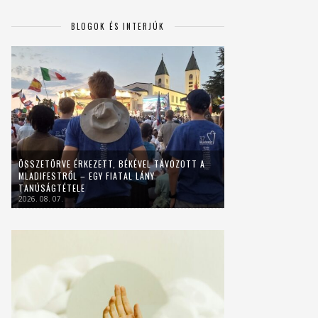
BLOGOK ÉS INTERJÚK
ÖSSZETÖRVE ÉRKEZETT, BÉKÉVEL TÁVOZOTT A
MLADIFESTRŐL – EGY FIATAL LÁNY
TANÚSÁGTÉTELE
2026. 08. 07.