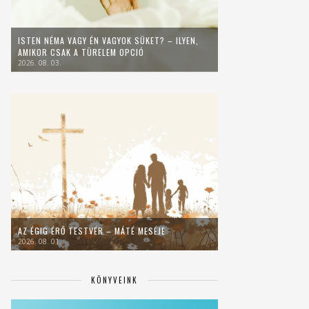
ISTEN NÉMA VAGY ÉN VAGYOK SÜKET? – ILYEN,
AMIKOR CSAK A TÜRELEM OPCIÓ
2026. 08. 03.
AZ ÉGIG ÉRŐ TESTVÉR – MÁTÉ MESÉJE
2026. 08. 01.
KÖNYVEINK