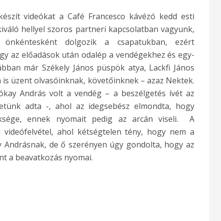
észít videókat a Café Francesco kávézó kedd esti
kiváló hellyel szoros partneri kapcsolatban vagyunk,
nk önkéntesként dolgozik a csapatukban, ezért
gy az előadások után odalép a vendégekhez és egy-
rábban már Székely János püspök atya, Lackfi János
 is üzent olvasóinknak, követőinknek – azaz Nektek.
kay András volt a vendég – a beszélgetés ívét az
etünk adta -, ahol az idegsebész elmondta, hogy
ksége, ennek nyomait pedig az arcán viseli. A
d videófelvétel, ahol kétségtelen tény, hogy nem a
y Andrásnak, de ő szerényen úgy gondolta, hogy az
nt a beavatkozás nyomai.