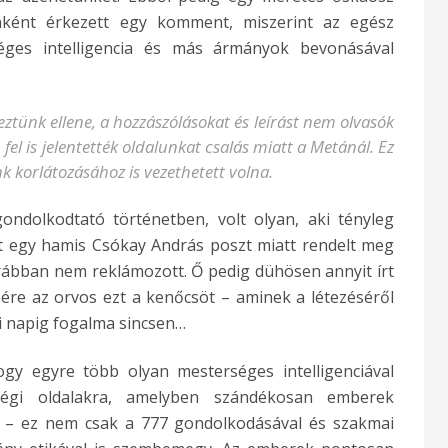
enként érkezett egy komment, miszerint az egész
séges intelligencia és más ármányok bevonásával
tünk ellene, a hozzászólásokat és leírást nem olvasók
fel is jelentették oldalunkat csalás miatt a Metánál. Ez
k korlátozásához is vezethetett volna.
ndolkodtató történetben, volt olyan, aki tényleg
rt egy hamis Csókay András poszt miatt rendelt meg
rábban nem reklámozott. Ő pedig dühösen annyit írt
re az orvos ezt a kenőcsöt – aminek a létezéséről
 napig fogalma sincsen…
hogy egyre több olyan mesterséges intelligenciával
ségi oldalakra, amelyben szándékosan emberek
k – ez nem csak a 777 gondolkodásával és szakmai