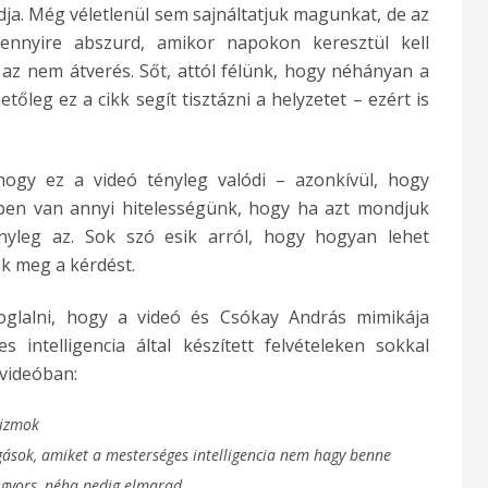
ja. Még véletlenül sem sajnáltatjuk magunkat, de az
ennyire abszurd, amikor napokon keresztül kell
az nem átverés. Sőt, attól félünk, hogy néhányan a
tőleg ez a cikk segít tisztázni a helyzetet – ezért is
hogy ez a videó tényleg valódi – azonkívül, hogy
vben van annyi hitelességünk, hogy ha azt mondjuk
ényleg az. Sok szó esik arról, hogy hogyan lehet
uk meg a kérdést.
oglalni, hogy a videó és Csókay András mimikája
 intelligencia által készített felvételeken sokkal
 videóban:
cizmok
ások, amiket a mesterséges intelligencia nem hagy benne
 gyors, néha pedig elmarad