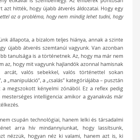
ény etikával is szembemegy. Az emberek pontosan
 azt hitték, hogy újabb átverés áldozatai. Hogy egy
nettel az a probléma, hogy nem mindig lehet tudni, hogy
k állapota, a bizalom teljes hiánya, annak a szinte
egy újabb átverés szemtanúi vagyunk. Van azonban
óbb tanulsága is a történetnek. Az, hogy ma már nem
nem az, hogy mit vagyunk hajlandók azonnal hamisnak
 arcát, valós sebekkel, valós történettel sokan
, a „manipuláció”, a „csalás” kategóriájába – pusztán
t a megszokott kényelmi zónából. Ez a reflex pedig
 mesterséges intelligencia: amikor a gyanakvás már
élkezés.
 nem csupán technológiai, hanem lelki és társadalmi
ténet arra hív mindannyiunkat, hogy lassítsunk,
zt nézzük, hogyan néz ki valami, hanem azt is, ki