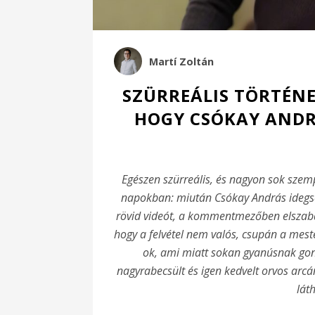
Martí Zoltán
SZÜRREÁLIS TÖRTÉN
HOGY CSÓKAY ANDR
Egészen szürreális, és nagyon sok szem
napokban: miután Csókay András idegsebé
rövid videót, a kommentmezőben elszaba
hogy a felvétel nem valós, csupán a mester
ok, ami miatt sokan gyanúsnak gon
nagyrabecsült és igen kedvelt orvos arc
lát