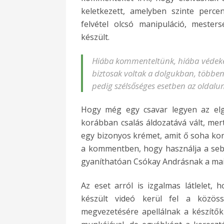
keletkezett, amelyben szinte perc
felvétel olcsó manipuláció, mester
készült.
Hiába kommenteltünk, hiába védekez
biztosak voltak a dolgukban, többen 
pedig szélsőséges esetben az oldalun
Hogy még egy csavar legyen az elgo
korábban csalás áldozatává vált, me
egy bizonyos krémet, amit ő soha ko
a kommentben, hogy használja a sebé
gyaníthatóan Csókay Andrásnak a mai
Az eset arról is izgalmas látlelet, 
készült videó kerül fel a közös
megvezetésére apellálnak a készítő