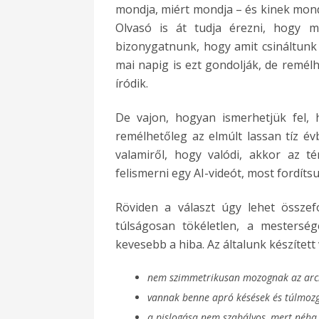
mondja, miért mondja – és kinek mond
Olvasó is át tudja érezni, hogy m
bizonygatnunk, hogy amit csináltunk 
mai napig is ezt gondolják, de remélhe
íródik.
De vajon, hogyan ismerhetjük fel, 
remélhetőleg az elmúlt lassan tíz é
valamiről, hogy valódi, akkor az t
felismerni egy AI-videót, most fordíts
Röviden a választ úgy lehet összef
túlságosan tökéletlen, a mesterséges
kevesebb a hiba. Az általunk készített
nem szimmetrikusan mozognak az ar
vannak benne apró késések és túlmozg
a pislogása nem szabályos, mert néha