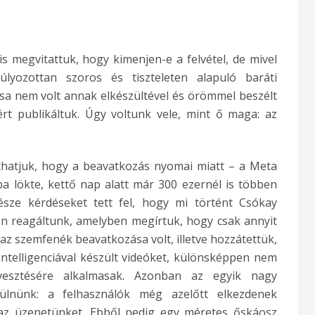
 megvitattuk, hogy kimenjen-e a felvétel, de mivel
lyozottan szoros és tiszteleten alapuló baráti
sa nem volt annak elkészültével és örömmel beszélt
rt publikáltuk. Úgy voltunk vele, mint ő maga: az
thatjuk, hogy a beavatkozás nyomai miatt – a Meta
 lökte, kettő nap alatt már 300 ezernél is többen
ze kérdéseket tett fel, hogy mi történt Csókay
n reagáltunk, amelyben megírtuk, hogy csak annyit
zaz szemfenék beavatkozása volt, illetve hozzátettük,
ntelligenciával készült videóket, különsképpen nem
esztésére alkalmasak. Azonban az egyik nagy
sülnünk: a felhasználók még azelőtt elkezdenek
az üzenetünket. Ebből pedig egy méretes őskáosz