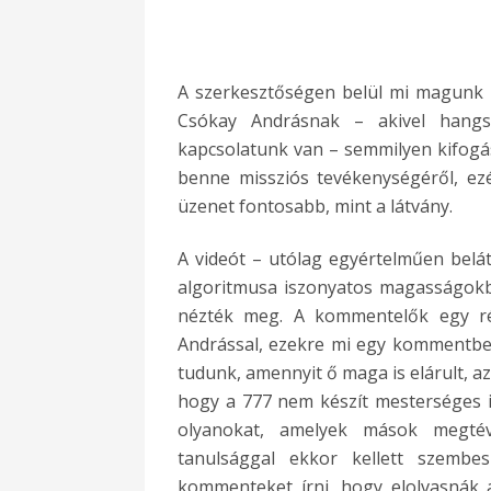
A szerkesztőségen belül mi magunk is
Csókay Andrásnak – akivel hangsú
kapcsolatunk van – semmilyen kifogá
benne missziós tevékenységéről, ezé
üzenet fontosabb, mint a látvány.
A videót – utólag egyértelműen belá
algoritmusa iszonyatos magasságokba
nézték meg. A kommentelők egy rés
Andrással, ezekre mi egy kommentbe
tudunk, amennyit ő maga is elárult, a
hogy a 777 nem készít mesterséges i
olyanokat, amelyek mások megtév
tanulsággal ekkor kellett szembe
kommenteket írni, hogy elolvasnák 