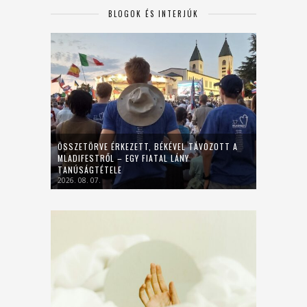
BLOGOK ÉS INTERJÚK
ÖSSZETÖRVE ÉRKEZETT, BÉKÉVEL TÁVOZOTT A
MLADIFESTRŐL – EGY FIATAL LÁNY
TANÚSÁGTÉTELE
2026. 08. 07.