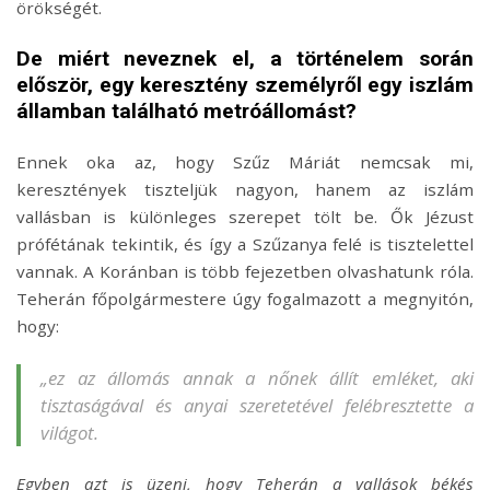
örökségét.
De miért neveznek el, a történelem során
először, egy keresztény személyről egy iszlám
államban található metróállomást?
Ennek oka az, hogy Szűz Máriát nemcsak mi,
keresztények tiszteljük nagyon, hanem az iszlám
vallásban is különleges szerepet tölt be. Ők Jézust
prófétának tekintik, és így a Szűzanya felé is tisztelettel
vannak. A Koránban is több fejezetben olvashatunk róla.
Teherán főpolgármestere úgy fogalmazott a megnyitón,
hogy:
„ez az állomás annak a nőnek állít emléket, aki
tisztaságával és anyai szeretetével felébresztette a
világot.
Egyben azt is üzeni, hogy Teherán a vallások békés