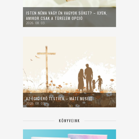
ISTEN NÉMA VAGY ÉN VAGYOK SÜKET? – ILYEN,
AMIKOR CSAK A TÜRELEM OPCIÓ
2026. 08. 03.
AZ ÉGIG ÉRŐ TESTVÉR – MÁTÉ MESÉJE
2026. 08. 01.
KÖNYVEINK