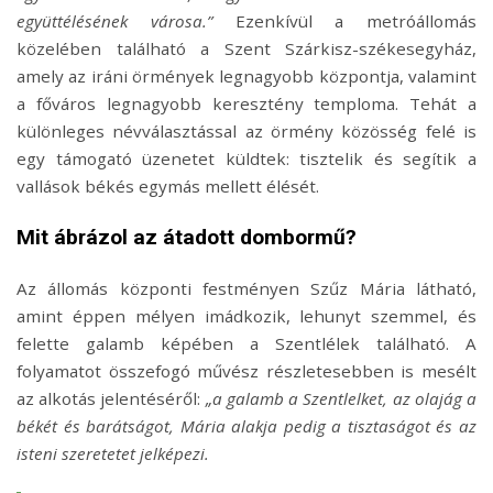
együttélésének városa.”
Ezenkívül a metróállomás
közelében található a Szent Szárkisz-székesegyház,
amely az iráni örmények legnagyobb központja, valamint
a főváros legnagyobb keresztény temploma. Tehát a
különleges névválasztással az örmény közösség felé is
egy támogató üzenetet küldtek: tisztelik és segítik a
vallások békés egymás mellett élését.
Mit ábrázol az átadott dombormű?
Az állomás központi festményen Szűz Mária látható,
amint éppen mélyen imádkozik, lehunyt szemmel, és
felette galamb képében a Szentlélek található. A
folyamatot összefogó művész részletesebben is mesélt
az alkotás jelentéséről:
„a galamb a Szentlelket, az olajág a
békét és barátságot, Mária alakja pedig a tisztaságot és az
isteni szeretetet jelképezi.