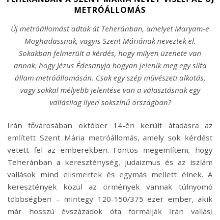
METRÓÁLLOMÁS
Új metróállomást adtak át Teheránban, amelyet Maryam-e
Moghadassnak, vagyis Szent Máriának neveztek el.
Sokakban felmerült a kérdés, hogy milyen üzenete van
annak, hogy Jézus Édesanyja hogyan jelenik meg egy síita
állam metróállomásán. Csak egy szép művészeti alkotás,
vagy sokkal mélyebb jelentése van a választásnak egy
vallásilag ilyen sokszínű országban?
Irán fővárosában október 14-én került átadásra az
említett Szent Mária metróállomás, amely sok kérdést
vetett fel az emberekben. Fontos megemlíteni, hogy
Teheránban a kereszténység, judaizmus és az iszlám
vallások mind elismertek és egymás mellett élnek. A
keresztények közül az örmények vannak túlnyomó
többségben – mintegy 120-150/375 ezer ember, akik
már hosszú évszázadok óta formálják Irán vallási