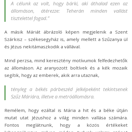
A célunk az volt, hogy bárki, aki áthalad ezen az
állomáson, átérezze: Teherán minden vallást
tisztelettel fogad.”
A másik Máriát ábrázoló képen megjelenik a Szent
Szárkisz – székesegyház is, amely mellett a Szűzanya ül
és Jézus nekitámaszkodik a vállával.
Mind perzsa, mind keresztény motívumok felfedezhetők
az állomáson. Az aranyozott boltívek és a kék mozaik
segítik, hogy az emberek, akik arra utaznak,
tényleg a békés párbeszéd jelképeként tekintsenek
Szűz Máriára, illetve a metróállomásra.
Remélem, hogy ezáltal is Mária a hit és a béke útján
mutat utat Jézushoz a világ minden vallása számára.
Fontos meglátnunk, hogy a közös értékeket