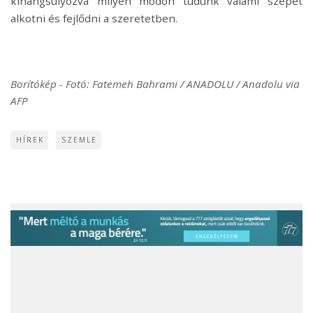
kihangsúlyozva milyen módon tudunk valami szépet
alkotni és fejlődni a szeretetben.
Borítókép - Fotó: Fatemeh Bahrami / ANADOLU / Anadolu via
AFP
HÍREK
SZEMLE