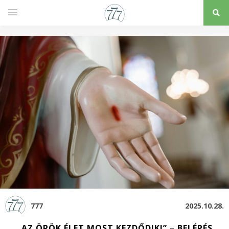
777
2025.10.28.
„AZ ÖRÖK ÉLET MOST KEZDŐDIK!” – BELÉPÉS