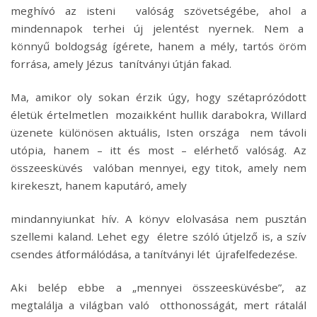
meghívó az isteni valóság szövetségébe, ahol a
mindennapok terhei új jelentést nyernek. Nem a
könnyű boldogság ígérete, hanem a mély, tartós öröm
forrása, amely Jézus tanítványi útján fakad.
Ma, amikor oly sokan érzik úgy, hogy szétaprózódott
életük értelmetlen mozaikként hullik darabokra, Willard
üzenete különösen aktuális, Isten országa nem távoli
utópia, hanem – itt és most – elérhető valóság. Az
összeesküvés valóban mennyei, egy titok, amely nem
kirekeszt, hanem kaputáró, amely
mindannyiunkat hív. A könyv elolvasása nem pusztán
szellemi kaland. Lehet egy életre szóló útjelző is, a szív
csendes átformálódása, a tanítványi lét újrafelfedezése.
Aki belép ebbe a „mennyei összeesküvésbe”, az
megtalálja a világban való otthonosságát, mert rátalál