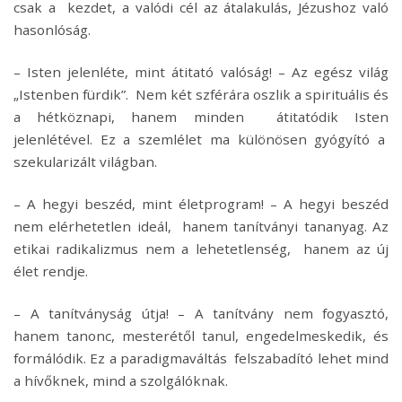
csak a kezdet, a valódi cél az átalakulás, Jézushoz való
hasonlóság.
– Isten jelenléte, mint átitató valóság! – Az egész világ
„Istenben fürdik”. Nem két szférára oszlik a spirituális és
a hétköznapi, hanem minden átitatódik Isten
jelenlétével. Ez a szemlélet ma különösen gyógyító a
szekularizált világban.
– A hegyi beszéd, mint életprogram! – A hegyi beszéd
nem elérhetetlen ideál, hanem tanítványi tananyag. Az
etikai radikalizmus nem a lehetetlenség, hanem az új
élet rendje.
– A tanítványság útja! – A tanítvány nem fogyasztó,
hanem tanonc, mesterétől tanul, engedelmeskedik, és
formálódik. Ez a paradigmaváltás felszabadító lehet mind
a hívőknek, mind a szolgálóknak.