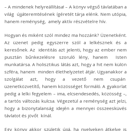
– A mindenek helyreállítása! – A könyv végső távlatában a
világ újjáteremtésének ígéretét tárja elénk. Nem utópia,
hanem reménység, amely aktív részvételre hív.
Hogyan és miként szól mindez ma hozzánk? Üzenetként.
Az üzenet pedig egyszerre szól a lelkésznek és a
keresőnek. Az identitás azt jelenti, hogy az ember nem
pusztán bűnkezelésre szoruló lény, hanem Isten
munkatársa. A holisztikus látás azt, hogy a hit nem külön
szféra, hanem minden élethelyzetet átjár. Ugyanakkor a
szolgálat azt, hogy a vezető nem csupán
üzenetközvetítő, hanem közösséget formáló. A gyakorlat
pedig a lelki fegyelem – ima, elcsendesedés, közösség –,
a tartós változás kulcsa. Végezetül a reménység azt jelzi,
hogy a bizonytalanság idején a mennyei összeesküvés
távlatot és jövőt kínál.
Egy könyv akkor születik újjá, ha nyelveken átkelve is