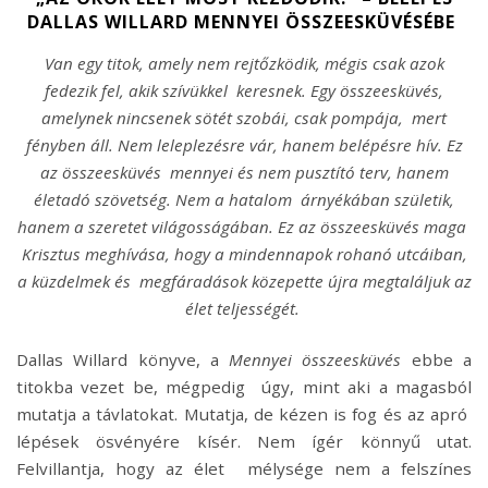
DALLAS WILLARD MENNYEI ÖSSZEESKÜVÉSÉBE
Van egy titok, amely nem rejtőzködik, mégis csak azok
fedezik fel, akik szívükkel keresnek. Egy összeesküvés,
amelynek nincsenek sötét szobái, csak pompája, mert
fényben áll. Nem leleplezésre vár, hanem belépésre hív. Ez
az összeesküvés mennyei és nem pusztító terv, hanem
életadó szövetség. Nem a hatalom árnyékában születik,
hanem a szeretet világosságában. Ez az összeesküvés maga
Krisztus meghívása, hogy a mindennapok rohanó utcáiban,
a küzdelmek és megfáradások közepette újra megtaláljuk az
élet teljességét.
Dallas Willard könyve, a
Mennyei összeesküvés
ebbe a
titokba vezet be, mégpedig úgy, mint aki a magasból
mutatja a távlatokat. Mutatja, de kézen is fog és az apró
lépések ösvényére kísér. Nem ígér könnyű utat.
Felvillantja, hogy az élet mélysége nem a felszínes