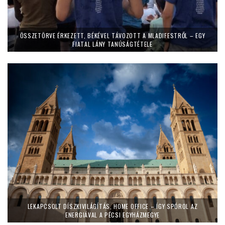
ÖSSZETÖRVE ÉRKEZETT, BÉKÉVEL TÁVOZOTT A MLADIFESTRŐL – EGY
FIATAL LÁNY TANÚSÁGTÉTELE
LEKAPCSOLT DÍSZKIVILÁGÍTÁS, HOME OFFICE – ÍGY SPÓROL AZ
ENERGIÁVAL A PÉCSI EGYHÁZMEGYE