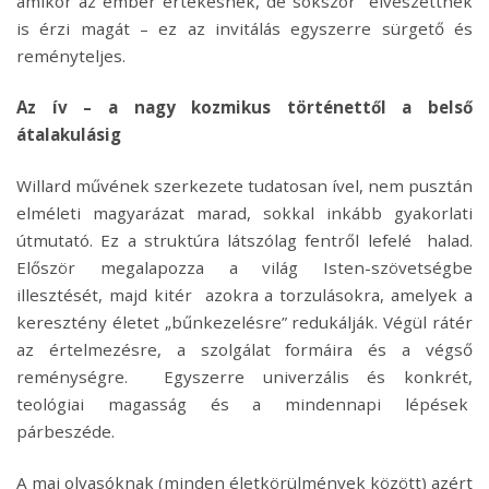
amikor az ember értékesnek, de sokszor elveszettnek
is érzi magát – ez az invitálás egyszerre sürgető és
reményteljes.
Az ív – a nagy kozmikus történettől a belső
átalakulásig
Willard művének szerkezete tudatosan ível, nem pusztán
elméleti magyarázat marad, sokkal inkább gyakorlati
útmutató. Ez a struktúra látszólag fentről lefelé halad.
Először megalapozza a világ Isten-szövetségbe
illesztését, majd kitér azokra a torzulásokra, amelyek a
keresztény életet „bűnkezelésre” redukálják. Végül rátér
az értelmezésre, a szolgálat formáira és a végső
reménységre. Egyszerre univerzális és konkrét,
teológiai magasság és a mindennapi lépések
párbeszéde.
A mai olvasóknak (minden életkörülmények között) azért