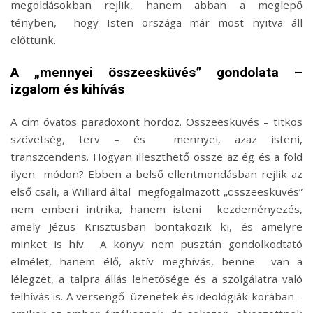
megoldásokban rejlik, hanem abban a meglepő
tényben, hogy Isten országa már most nyitva áll
előttünk.
A „mennyei összeesküvés” gondolata –
izgalom és kihívás
A cím óvatos paradoxont hordoz. Összeesküvés – titkos
szövetség, terv – és mennyei, azaz isteni,
transzcendens. Hogyan illeszthető össze az ég és a föld
ilyen módon? Ebben a belső ellentmondásban rejlik az
első csali, a Willard által megfogalmazott „összeesküvés”
nem emberi intrika, hanem isteni kezdeményezés,
amely Jézus Krisztusban bontakozik ki, és amelyre
minket is hív. A könyv nem pusztán gondolkodtató
elmélet, hanem élő, aktív meghívás, benne van a
lélegzet, a talpra állás lehetősége és a szolgálatra való
felhívás is. A versengő üzenetek és ideológiák korában –