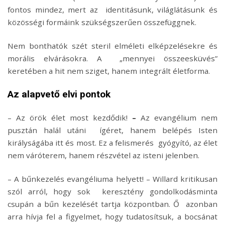
fontos mindez, mert az identitásunk, világlátásunk és
közösségi formáink szükségszerűen összefüggnek.
Nem bonthatók szét steril elméleti elképzelésekre és
morális elvárásokra. A „mennyei összeesküvés”
keretében a hit nem sziget, hanem integrált életforma.
Az alapvető elvi pontok
– Az örök élet most kezdődik!
–
Az evangélium nem
pusztán halál utáni ígéret, hanem belépés Isten
királyságába itt és most. Ez a felismerés gyógyító, az élet
nem váróterem, hanem részvétel az isteni jelenben.
– A bűnkezelés evangéliuma helyett! – Willard kritikusan
szól arról, hogy sok keresztény gondolkodásminta
csupán a bűn kezelését tartja központban. Ő azonban
arra hívja fel a figyelmet, hogy tudatosítsuk, a bocsánat