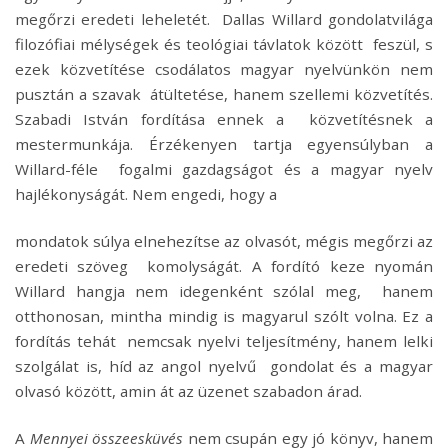
megőrzi eredeti leheletét. Dallas Willard gondolatvilága
filozófiai mélységek és teológiai távlatok között feszül, s
ezek közvetítése csodálatos magyar nyelvünkön nem
pusztán a szavak átültetése, hanem szellemi közvetítés.
Szabadi István fordítása ennek a közvetítésnek a
mestermunkája. Érzékenyen tartja egyensúlyban a
Willard-féle fogalmi gazdagságot és a magyar nyelv
hajlékonyságát. Nem engedi, hogy a
mondatok súlya elnehezítse az olvasót, mégis megőrzi az
eredeti szöveg komolyságát. A fordító keze nyomán
Willard hangja nem idegenként szólal meg, hanem
otthonosan, mintha mindig is magyarul szólt volna. Ez a
fordítás tehát nemcsak nyelvi teljesítmény, hanem lelki
szolgálat is, híd az angol nyelvű gondolat és a magyar
olvasó között, amin át az üzenet szabadon árad.
A
Mennyei összeesküvés
nem csupán egy jó könyv, hanem