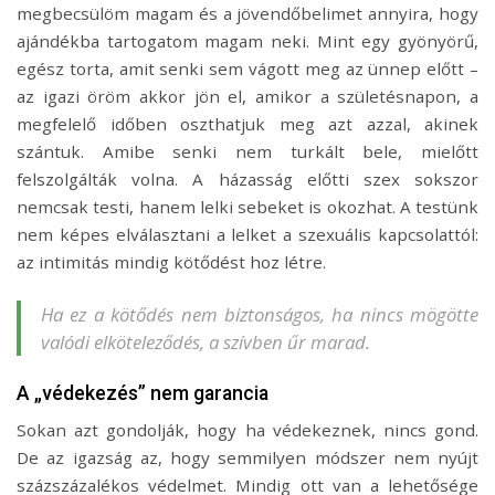
megbecsülöm magam és a jövendőbelimet annyira, hogy
ajándékba tartogatom magam neki. Mint egy gyönyörű,
egész torta, amit senki sem vágott meg az ünnep előtt –
az igazi öröm akkor jön el, amikor a születésnapon, a
megfelelő időben oszthatjuk meg azt azzal, akinek
szántuk. Amibe senki nem turkált bele, mielőtt
felszolgálták volna. A házasság előtti szex sokszor
nemcsak testi, hanem lelki sebeket is okozhat. A testünk
nem képes elválasztani a lelket a szexuális kapcsolattól:
az intimitás mindig kötődést hoz létre.
Ha ez a kötődés nem biztonságos, ha nincs mögötte
valódi elköteleződés, a szívben űr marad.
A „védekezés” nem garancia
Sokan azt gondolják, hogy ha védekeznek, nincs gond.
De az igazság az, hogy semmilyen módszer nem nyújt
százszázalékos védelmet. Mindig ott van a lehetősége