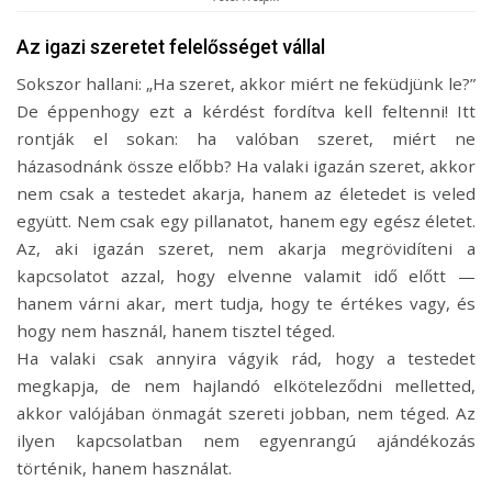
Az igazi szeretet felelősséget vállal
Sokszor hallani: „Ha szeret, akkor miért ne feküdjünk le?”
De éppenhogy ezt a kérdést fordítva kell feltenni! Itt
rontják el sokan: ha valóban szeret, miért ne
házasodnánk össze előbb? Ha valaki igazán szeret, akkor
nem csak a testedet akarja, hanem az életedet is veled
együtt. Nem csak egy pillanatot, hanem egy egész életet.
Az, aki igazán szeret, nem akarja megrövidíteni a
kapcsolatot azzal, hogy elvenne valamit idő előtt —
hanem várni akar, mert tudja, hogy te értékes vagy, és
hogy nem használ, hanem tisztel téged.
Ha valaki csak annyira vágyik rád, hogy a testedet
megkapja, de nem hajlandó elköteleződni melletted,
akkor valójában önmagát szereti jobban, nem téged. Az
ilyen kapcsolatban nem egyenrangú ajándékozás
történik, hanem használat.