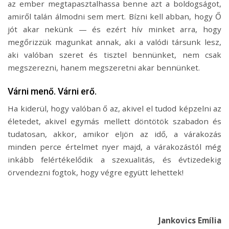
az ember megtapasztalhassa benne azt a boldogságot,
amiről talán álmodni sem mert. Bízni kell abban, hogy Ő
jót akar nekünk — és ezért hív minket arra, hogy
megőrizzük magunkat annak, aki a valódi társunk lesz,
aki valóban szeret és tisztel bennünket, nem csak
megszerezni, hanem megszeretni akar bennünket.
Várni menő. Várni erő.
Ha kiderül, hogy valóban ő az, akivel el tudod képzelni az
életedet, akivel egymás mellett döntötök szabadon és
tudatosan, akkor, amikor eljön az idő, a várakozás
minden perce értelmet nyer majd, a várakozástól még
inkább felértékelődik a szexualitás, és évtizedekig
örvendezni fogtok, hogy végre együtt lehettek!
Jankovics Emília