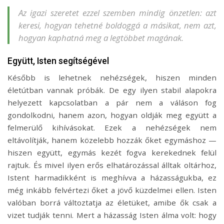
Az igazi szeretet ezzel szemben mindig önzetlen: azt
keresi, hogyan tehetné boldoggá a másikat, nem azt,
hogyan kaphatná meg a legtöbbet magának.
Együtt, Isten segítségével
Később is lehetnek nehézségek, hiszen minden
életútban vannak próbák. De egy ilyen stabil alapokra
helyezett kapcsolatban a pár nem a váláson fog
gondolkodni, hanem azon, hogyan oldják meg együtt a
felmerülő kihívásokat. Ezek a nehézségek nem
eltávolítják, hanem közelebb hozzák őket egymáshoz —
hiszen együtt, egymás kezét fogva kerekednek felül
rajtuk. És mivel ilyen erős elhatározással álltak oltárhoz,
Istent harmadikként is meghívva a házasságukba, ez
még inkább felvértezi őket a jövő küzdelmei ellen. Isten
valóban borrá változtatja az életüket, amibe ők csak a
vizet tudják tenni. Mert a házasság Isten álma volt: hogy