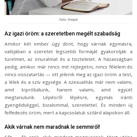
Fotó: Freepik
Az igazi öröm: a szeretetben megélt szabadság
Amikor két ember úgy dönt, hogy várnak egymásra,
valójában a szeretet legszebb formáját gyakorolják: a
türelmet, az önuralmat és a tiszteletet. A házasságban
pedig, amikor már nincs mit rejtegetni, nincs félelem és
nincs visszatartás — ott jelenik meg az igazi öröm: a test,
a lélek és a szív egysége. A szexualitás már nem valami,
amit kipróbálunk, hanem valami, amit együtt
megtanulunk. Lépésről lépésre, egymás iránti
gyengédséggel, bizalommal, szeretettel. És minden új
felfedezés öröm, mert a kapcsolatuk szilárd alapokon áll.
Akik várnak nem maradnak le semmiről!
Sőt — ők azok, akik mindent megnyernek. Mert utána