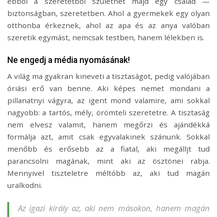
ebből a szeretetből születhet majd egy család —
biztonságban, szeretetben. Ahol a gyermekek egy olyan
otthonba érkeznek, ahol az apa és az anya valóban
szeretik egymást, nemcsak testben, hanem lélekben is.
Ne engedj a média nyomásának!
A világ ma gyakran kineveti a tisztaságot, pedig valójában
óriási erő van benne. Aki képes nemet mondani a
pillanatnyi vágyra, az igent mond valamire, ami sokkal
nagyobb: a tartós, mély, örömteli szeretetre. A tisztaság
nem elvesz valamit, hanem megőrzi és ajándékká
formálja azt, amit csak egyvalakinek szánunk. Sokkal
menőbb és erősebb az a fiatal, aki megálljt tud
parancsolni magának, mint aki az ösztönei rabja.
Mennyivel tiszteletre méltóbb az, aki tud magán
uralkodni.
Az igazi király az, aki nem másokon, hanem magán