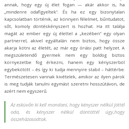
annak, hogy egy új élet fogan — akár akkor is, ha
„mindenre odafigyeltek”. És ha ez egy bizonytalan
kapcsolatban történik, az könnyen félelmet, bűntudatot,
sőt, komoly döntéskényszert is hozhat. Ha itt találja
magát az ember egy új élettel a „kezében” egy olyan
partnerrel, akivel egyáltalán nem biztos, hogy össze
akarja kötni az életét, az már egy óriási patt helyzet. A
megszületendő gyermek nem egy boldog biztos
környezetbe fog érkezni, hanem egy kényszerböl
egybekötött – és így ki tudja mennyire stabil – háttérbe.
Természetesen vannak kivételek, amikor az ilyen párok
is meg tudják tanulni egymást szeretni hosszútávon, de
azért nem egyszerű.
Az esküvőn ki kell mondani, hogy kényszer nélkül jöttél
oda, és kényszer nélkül döntöttél úgy,hogy
összeházasodtok.