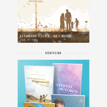
AZ ÉGIG ÉRŐ TESTVÉR – MÁTÉ MESÉJE
2026. 08. 01.
KÖNYVEINK