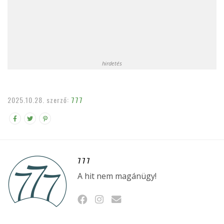
hirdetés
2025.10.28.
szerző:
777
777
A hit nem magánügy!