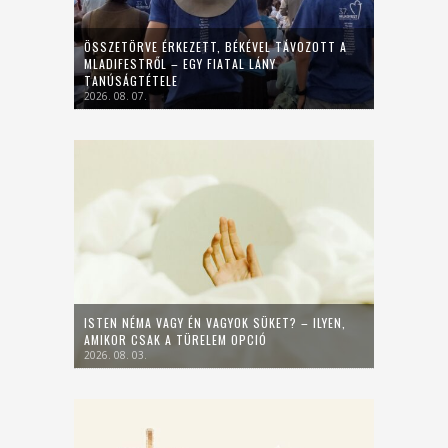
ÖSSZETÖRVE ÉRKEZETT, BÉKÉVEL TÁVOZOTT A
MLADIFESTRŐL – EGY FIATAL LÁNY
TANÚSÁGTÉTELE
2026. 08. 07.
ISTEN NÉMA VAGY ÉN VAGYOK SÜKET? – ILYEN,
AMIKOR CSAK A TÜRELEM OPCIÓ
2026. 08. 03.