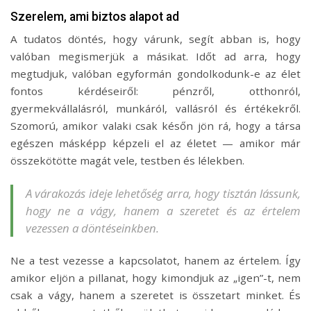
Szerelem, ami biztos alapot ad
A tudatos döntés, hogy várunk, segít abban is, hogy
valóban megismerjük a másikat. Időt ad arra, hogy
megtudjuk, valóban egyformán gondolkodunk-e az élet
fontos kérdéseiről: pénzről, otthonról,
gyermekvállalásról, munkáról, vallásról és értékekről.
Szomorú, amikor valaki csak későn jön rá, hogy a társa
egészen másképp képzeli el az életet — amikor már
összekötötte magát vele, testben és lélekben.
A várakozás ideje lehetőség arra, hogy tisztán lássunk,
hogy ne a vágy, hanem a szeretet és az értelem
vezessen a döntéseinkben.
Ne a test vezesse a kapcsolatot, hanem az értelem. Így
amikor eljön a pillanat, hogy kimondjuk az „igen”-t, nem
csak a vágy, hanem a szeretet is összetart minket. És