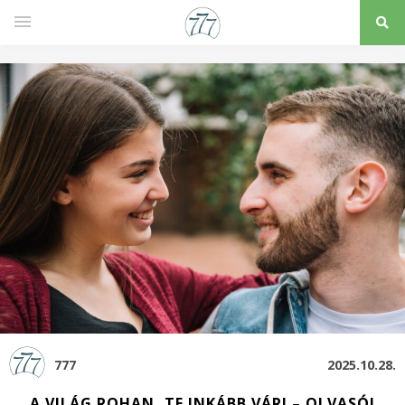
777
2025.10.28.
A VILÁG ROHAN, TE INKÁBB VÁRJ – OLVASÓI