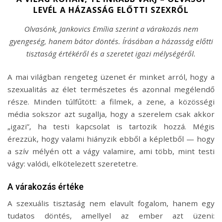
LEVÉL A HÁZASSÁG ELŐTTI SZEXRŐL
Olvasónk, Jankovics Emília szerint a várakozás nem
gyengeség, hanem bátor döntés. Írásában a házasság előtti
tisztaság értékéről és a szeretet igazi mélységéről.
A mai világban rengeteg üzenet ér minket arról, hogy a
szexualitás az élet természetes és azonnal megélendő
része. Minden túlfűtött: a filmek, a zene, a közösségi
média sokszor azt sugallja, hogy a szerelem csak akkor
„igazi”, ha testi kapcsolat is tartozik hozzá. Mégis
érezzük, hogy valami hiányzik ebből a képletből — hogy
a szív mélyén ott a vágy valamire, ami több, mint testi
vágy: valódi, elkötelezett szeretetre.
A várakozás értéke
A szexuális tisztaság nem elavult fogalom, hanem egy
tudatos döntés, amellyel az ember azt üzeni: