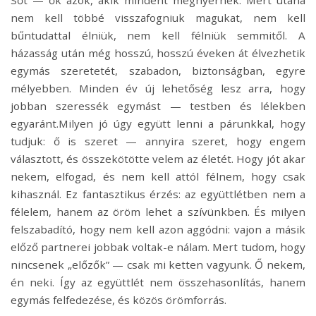
nem kell többé visszafogniuk magukat, nem kell
bűntudattal élniük, nem kell félniük semmitől. A
házasság után még hosszú, hosszú éveken át élvezhetik
egymás szeretetét, szabadon, biztonságban, egyre
mélyebben. Minden év új lehetőség lesz arra, hogy
jobban szeressék egymást — testben és lélekben
egyaránt.Milyen jó úgy együtt lenni a párunkkal, hogy
tudjuk: ő is szeret — annyira szeret, hogy engem
választott, és összekötötte velem az életét. Hogy jót akar
nekem, elfogad, és nem kell attól félnem, hogy csak
kihasznál. Ez fantasztikus érzés: az együttlétben nem a
félelem, hanem az öröm lehet a szívünkben. És milyen
felszabadító, hogy nem kell azon aggódni: vajon a másik
előző partnerei jobbak voltak-e nálam. Mert tudom, hogy
nincsenek „előzők” — csak mi ketten vagyunk. Ő nekem,
én neki. Így az együttlét nem összehasonlítás, hanem
egymás felfedezése, és közös örömforrás.