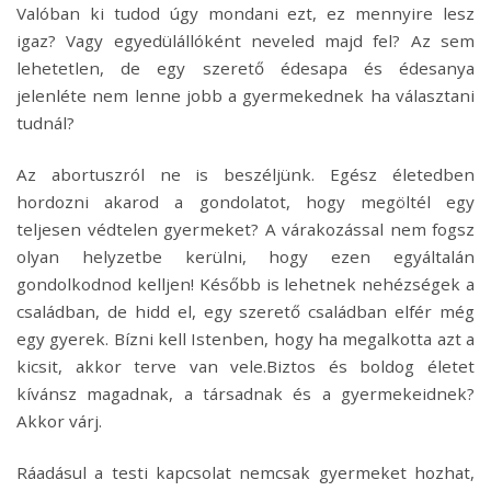
Valóban ki tudod úgy mondani ezt, ez mennyire lesz
igaz? Vagy egyedülállóként neveled majd fel? Az sem
lehetetlen, de egy szerető édesapa és édesanya
jelenléte nem lenne jobb a gyermekednek ha választani
tudnál?
Az abortuszról ne is beszéljünk. Egész életedben
hordozni akarod a gondolatot, hogy megöltél egy
teljesen védtelen gyermeket? A várakozással nem fogsz
olyan helyzetbe kerülni, hogy ezen egyáltalán
gondolkodnod kelljen! Később is lehetnek nehézségek a
családban, de hidd el, egy szerető családban elfér még
egy gyerek. Bízni kell Istenben, hogy ha megalkotta azt a
kicsit, akkor terve van vele.Biztos és boldog életet
kívánsz magadnak, a társadnak és a gyermekeidnek?
Akkor várj.
Ráadásul a testi kapcsolat nemcsak gyermeket hozhat,