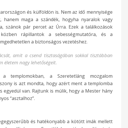
arországon és külföldön is. Nem az idő mennyisége
t, hanem maga a szándék, hogyha nyaralok vagy
 szánok pár percet az Úrra. Ezek a találkozások
közben rápillantok a sebességmutatóra, és a
emgedhetetlen a biztonságos vezetéshez.
sát, amit a csend tisztaságában sokkal tisztábban
m életem nagy lehetőségeit.
 a templomokban, a Szeretetláng mozgalom
asszony is azt mondta, hogy azért ment a templomba
s egyedül van. Rajtunk is múlik, hogy a Mester hány
nyos “asztalhoz”.
legegyszerűbb és hatékonyabb a kötött imák mellett