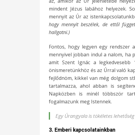
az, amikor az Úr jelenlétébe helyez
mindent Jézus labához helyezek. S
mennyit az Úr az istenkapcsolatunk
hogy mennyit beszélek, de ettől függe
hallgatni.)
Fontos, hogy legyen egy rendszer a
mennyivel jobban indul a nalom, ha 
amit Szent Ignác a legkedvesebb 
önismeretünkhöz és az Úrral való kap
fejlődnöm, kikkel van még dolgom stb.
tartalmazza, ahol abban is segíte
Napközben is minél többször tart
fogalmazunk meg Istennek.
Egy Úrangyala is tökéletes lehetőség
3. Emberi kapcsolatainkban