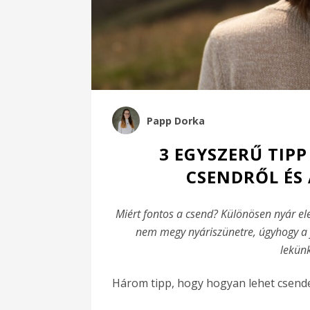
Papp Dorka
3 EGYSZERŰ TIPP
CSENDRŐL ÉS 
Miért fontos a csend? Különösen nyár ele
nem megy nyáriszünetre, úgyhogy a f
lekünk
Három tipp, hogy hogyan lehet csendet