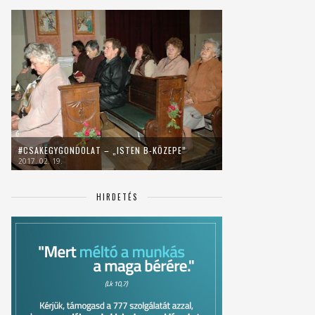
#CSAKEGYGONDOLAT – „ISTEN B-KÖZEPE”
2017. 02. 19.
HIRDETÉS