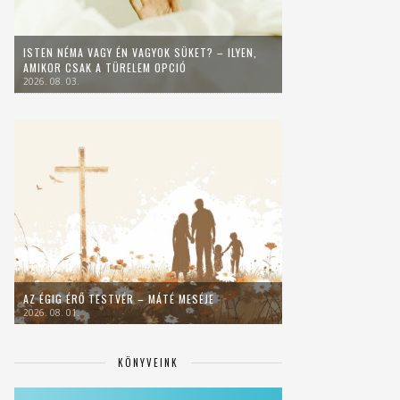
ISTEN NÉMA VAGY ÉN VAGYOK SÜKET? – ILYEN,
AMIKOR CSAK A TÜRELEM OPCIÓ
2026. 08. 03.
AZ ÉGIG ÉRŐ TESTVÉR – MÁTÉ MESÉJE
2026. 08. 01.
KÖNYVEINK