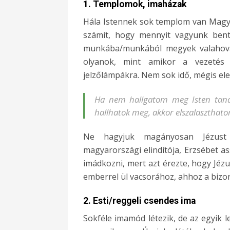
1. Templomok, imaházak
Hála Istennek sok templom van Magy
számít, hogy mennyit vagyunk ben
munkába/munkából megyek valahova,
olyanok, mint amikor a vezetés 
jelzőlámpákra. Nem sok idő, mégis el
Ha nem hallgatom meg Isten tanác
hallhatok meg, akkor elszalaszthato
Ne hagyjuk magányosan Jézust
magyarországi elindítója, Erzsébet 
imádkozni, mert azt érezte, hogy Jézu
emberrel ül vacsorához, ahhoz a bizo
2. Esti/reggeli csendes ima
Sokféle imamód létezik, de az egyik 