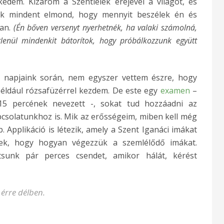
kedem. Kizárom a Szentlélek erejével a világot, és
ok mindent elmond, hogy mennyit beszélek én és
ban.
(Én bőven versenyt nyerhetnék, ha valaki számolná,
tlenül mindenkit bátorítok, hogy próbálkozzunk együtt
 napjaink során, nem egyszer vettem észre, hogy
például rózsafüzérrel kezdem. De este egy
examen
–
15 percének nevezett -, sokat tud hozzáadni az
csolatunkhoz is. Mik az erősségeim, miben kell még
 Applikáció is létezik, amely a Szent Iganáci imákat
nek, hogy hogyan végezzük a szemlélődő imákat.
sunk pár perces csendet, amikor hálát, kérést
 érre délben.