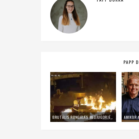
PAPP D
BRUTÁLIS RONGÁLÁS MEDJUGORJÉBAN – FELGYÚJTOTTÁK A KÜLSŐ OLTÁRT ÉS SZOBROKAT RONGÁLTAK MEG – VIDEÓ!