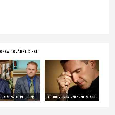
ORKA TOVÁBBI CIKKEI:
AMIKOR A HALÁL SZELE MEGLEGYINT – LACKFI JÁNOS ÉS SIPOS JÓZSEF A HALÁLKÖZELI ÉLMÉNYEIKRŐL
„KÖLDÖKZSINÓR A MENNYORSZÁGGAL” – 10 FÉRFI VALLOMÁSA A RÓZSAFÜZÉRRŐL