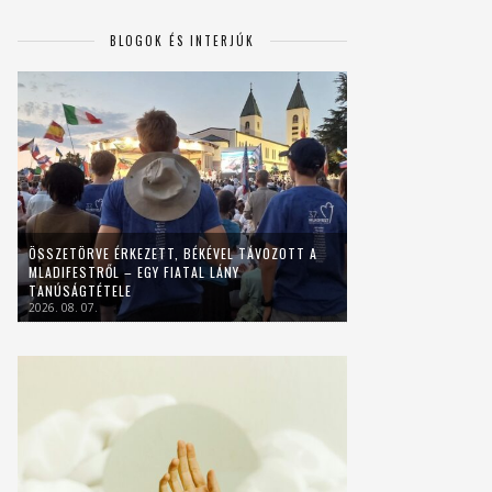
BLOGOK ÉS INTERJÚK
ÖSSZETÖRVE ÉRKEZETT, BÉKÉVEL TÁVOZOTT A
MLADIFESTRŐL – EGY FIATAL LÁNY
TANÚSÁGTÉTELE
2026. 08. 07.