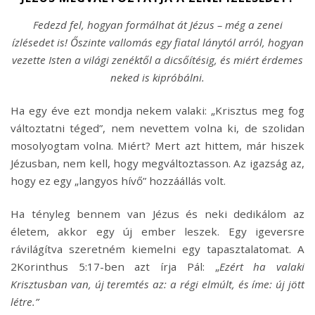
Fedezd fel, hogyan formálhat át Jézus – még a zenei
ízlésedet is! Őszinte vallomás egy fiatal lánytól arról, hogyan
vezette Isten a világi zenéktől a dicsőítésig, és miért érdemes
neked is kipróbálni.
Ha egy éve ezt mondja nekem valaki: „Krisztus meg fog
változtatni téged”, nem nevettem volna ki, de szolidan
mosolyogtam volna. Miért? Mert azt hittem, már hiszek
Jézusban, nem kell, hogy megváltoztasson. Az igazság az,
hogy ez egy „langyos hívő” hozzáállás volt.
Ha tényleg bennem van Jézus és neki dedikálom az
életem, akkor egy új ember leszek. Egy igeversre
rávilágítva szeretném kiemelni egy tapasztalatomat. A
2Korinthus 5:17-ben azt írja Pál: „
Ezért ha valaki
Krisztusban van, új teremtés az: a régi elmúlt, és íme: új jött
létre.”