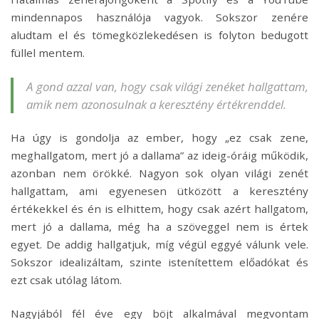
mindennapos használója vagyok. Sokszor zenére
aludtam el és tömegközlekedésen is folyton bedugott
füllel mentem.
A gond azzal van, hogy csak világi zenéket hallgattam,
amik nem azonosulnak a keresztény értékrenddel.
Ha úgy is gondolja az ember, hogy „ez csak zene,
meghallgatom, mert jó a dallama” az ideig-óráig működik,
azonban nem örökké. Nagyon sok olyan világi zenét
hallgattam, ami egyenesen ütközött a keresztény
értékekkel és én is elhittem, hogy csak azért hallgatom,
mert jó a dallama, még ha a szöveggel nem is értek
egyet. De addig hallgatjuk, míg végül eggyé válunk vele.
Sokszor idealizáltam, szinte istenítettem előadókat és
ezt csak utólag látom.
Nagyjából fél éve egy böjt alkalmával megvontam