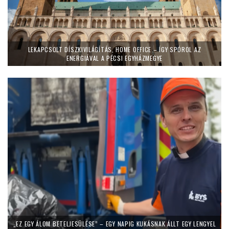
LEKAPCSOLT DÍSZKIVILÁGÍTÁS, HOME OFFICE – ÍGY SPÓROL AZ
ENERGIÁVAL A PÉCSI EGYHÁZMEGYE
„EZ EGY ÁLOM BETELJESÜLÉSE” – EGY NAPIG KUKÁSNAK ÁLLT EGY LENGYEL