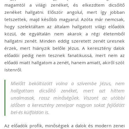
magamtól a világi zenéket, és elkezdtem dicsőítő
zenéket hallgatni. Először angolul, mert így jobban
tetszettek, majd később magyarul. Azóta már nemcsak,
hogy szelektáltam az általam hallgatott világi előadók
közül, de egyáltalán nem akarok a régi életemből
hallgatni zenét. Minden eddig szeretett zenét üresnek
érzek, mert hiányzik belőle Jézus. A keresztény dalok
előadói pedig nem tesznek fanatikussá, mert nem az
előadó miatt hallgatom a zenét, hanem amiatt, akiről szól:
Istenről.
Mielőtt beköltözött volna a szívembe Jézus, nem
hallgattam dicsőítő zenéket, mert azt hittem
unalmasak, rossz minőségűek. Viszont az utóbbi
időben a keresztény zeneipar nagyon sokat fejlődött
bel-és külföldön is.
Az előadók profik, minőségiek a dalok és modern zenei