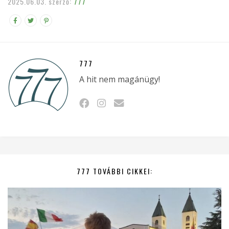
2025.06.03.
szerző:
777
777
A hit nem magánügy!
777 TOVÁBBI CIKKEI: