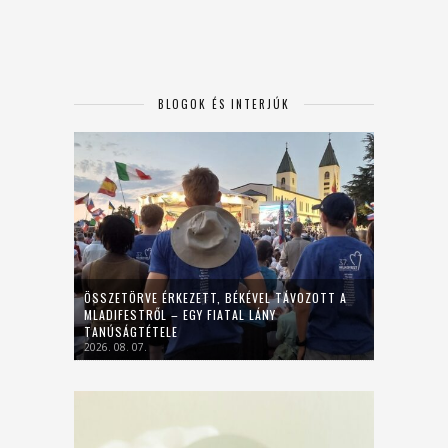
BLOGOK ÉS INTERJÚK
ÖSSZETÖRVE ÉRKEZETT, BÉKÉVEL TÁVOZOTT A
MLADIFESTRŐL – EGY FIATAL LÁNY
TANÚSÁGTÉTELE
2026. 08. 07.