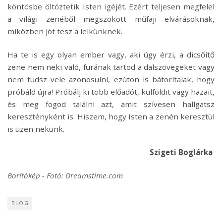
köntösbe öltöztetik Isten igéjét. Ezért teljesen megfelel
a világi zenéből megszokott műfaji elvárásoknak,
miközben jót tesz a lelkünknek.
Ha te is egy olyan ember vagy, aki úgy érzi, a dicsőítő
zene nem neki való, furának tartod a dalszövegeket vagy
nem tudsz vele azonosulni, ezúton is bátorítalak, hogy
próbáld újra! Próbálj ki több előadót, külföldit vagy hazait,
és meg fogod találni azt, amit szívesen hallgatsz
keresztényként is. Hiszem, hogy Isten a zenén keresztül
is üzen nekünk.
Szigeti Boglárka
Borítókép - Fotó: Dreamstime.com
BLOG