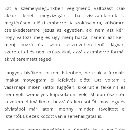
Ezt a személyiségünkben végigmenő változást csak
akkor lehet megvizsgálni, ha visszatekintek a
megtérésem előtti emberre. A szokásaimra, külsőmre,
cselekedeteimre. Jézus az egyetlen, aki nem azt kéri,
hogy változz meg és úgy menj hozzá, hanem azt kéri,
menj hozzá és szinte észrevehetetlenül lágyan,
szeretettel és nem erőszakkal, azzá az emberré formál,
akivé teremtett téged.
Langyos hívőként hittem Istenben, de csak a formális
imákat motyogtam el lefekvés előtt. Ott voltam a
vasárnapi misén (attól függően, sikerült-e felkelni) és
nem volt személyes kapcsolatom Vele. Miután őszintén
kezdtem el imádkozni hozzá és keresni Őt, most egy év
távlatából már látom, mennyi minden távolított el
Istentől. És ezek között van a zenehallgatás is.
Hatalmas zenerajongóként a Spotify és a YouTube