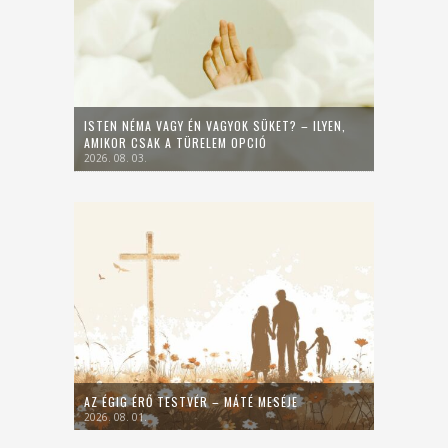
ISTEN NÉMA VAGY ÉN VAGYOK SÜKET? – ILYEN,
AMIKOR CSAK A TÜRELEM OPCIÓ
2026. 08. 03.
AZ ÉGIG ÉRŐ TESTVÉR – MÁTÉ MESÉJE
2026. 08. 01.