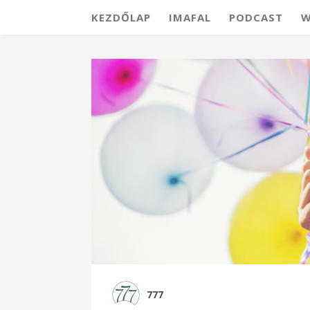
KEZDŐLAP
IMAFAL
PODCAST
W
777