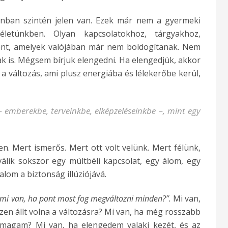
nban szintén jelen van. Ezek már nem a gyermeki
életünkben. Olyan kapcsolatokhoz, tárgyakhoz,
lent, amelyek valójában már nem boldogítanak. Nem
 is. Mégsem bírjuk elengedni. Ha elengedjük, akkor
 a változás, ami plusz energiába és lélekerőbe kerül,
emberekbe, terveinkbe, elképzeléseinkbe –, mint egy
n. Mert ismerős. Mert ott volt velünk. Mert félünk,
álik sokszor egy múltbéli kapcsolat, egy álom, egy
lom a biztonság illúziójává.
mi van, ha pont most fog megváltozni minden?”.
Mi van,
en állt volna a változásra? Mi van, ha még rosszabb
m magam? Mi van, ha elengedem valaki kezét, és az