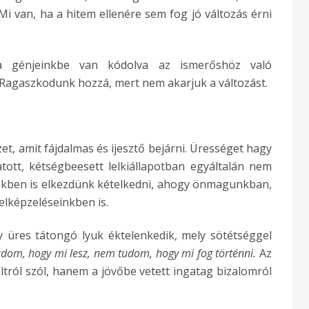
i van, ha a hitem ellenére sem fog jó változás érni
 a génjeinkbe van kódolva az ismerőshöz való
. Ragaszkodunk hozzá, mert nem akarjuk a változást.
zet, amit fájdalmas és ijesztő bejárni. Ürességet hagy
tott, kétségbeesett lelkiállapotban egyáltalán nem
ünkben is elkezdünk kételkedni, ahogy önmagunkban,
elképzeléseinkben is.
 üres tátongó lyuk éktelenkedik, mely sötétséggel
dom, hogy mi lesz, nem tudom, hogy mi fog történni.
Az
ról szól, hanem a jövőbe vetett ingatag bizalomról