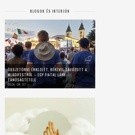
BLOGOK ÉS INTERJÚK
ÖSSZETÖRVE ÉRKEZETT, BÉKÉVEL TÁVOZOTT A
MLADIFESTRŐL – EGY FIATAL LÁNY
TANÚSÁGTÉTELE
2026. 08. 07.