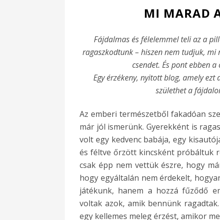
MI MARAD A
Fájdalmas és félelemmel teli az a pil
ragaszkodtunk – hiszen nem tudjuk, mi 
csendet. És pont ebben a 
Egy érzékeny, nyitott blog, amely ezt 
születhet a fájdalo
Az emberi természetből fakadóan szer
már jól ismerünk. Gyerekként is rag
volt egy kedvenc babája, egy kisautó
és féltve őrzött kincsként próbáltuk 
csak épp nem vettük észre, hogy már 
hogy egyáltalán nem érdekelt, hogyan
játékunk, hanem a hozzá fűződő eml
voltak azok, amik bennünk ragadtak.
egy kellemes meleg érzést, amikor meg