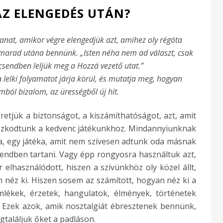
Z ELENGEDÉS UTÁN?
lanat, amikor végre elengedjük azt, amihez oly régóta
marad utána bennünk. „Isten néha nem ad választ, csak
csendben leljük meg a Hozzá vezető utat.”
a lelki folyamatot járja körül, és mutatja meg, hogyan
mból bizalom, az ürességből új hit.
etjük a biztonságot, a kiszámíthatóságot, azt, amit
aszkodtunk a kedvenc játékunkhoz. Mindannyiunknak
ja, egy játéka, amit nem szívesen adtunk oda másnak
rendben tartani. Vagy épp rongyosra használtuk azt,
elhasználódott, hiszen a szívünkhöz oly közel állt,
 néz ki. Hiszen sosem az számított, hogyan néz ki a
ékek, érzetek, hangulatok, élmények, történetek
 Ezek azok, amik nosztalgiát ébresztenek bennünk,
találjuk őket a padláson.