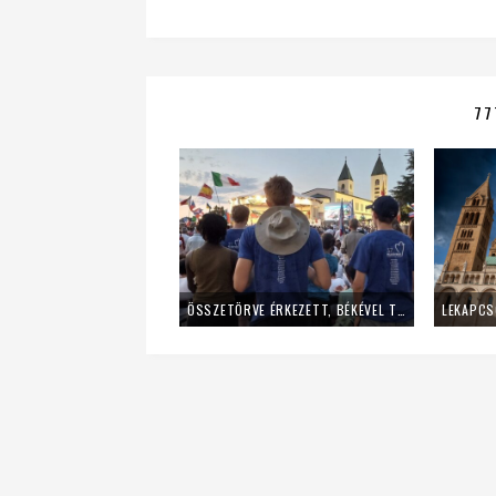
77
ÖSSZETÖRVE ÉRKEZETT, BÉKÉVEL TÁVOZOTT A MLADIFESTRŐL – EGY FIATAL LÁNY TANÚSÁGTÉTELE