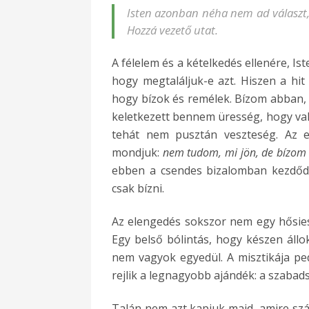
Isten azonban néha nem ad választ,
Hozzá vezető utat.
A félelem és a kételkedés ellenére, Ist
hogy megtaláljuk-e azt. Hiszen a hit
hogy bízok és remélek. Bízom abban, h
keletkezett bennem üresség, hogy vala
tehát nem pusztán veszteség. Az el
mondjuk:
nem tudom, mi jön, de bízom
ebben a csendes bizalomban kezdődi
csak bízni.
Az elengedés sokszor nem egy hősies
Egy belső bólintás, hogy készen állo
nem vagyok egyedül. A misztikája pe
rejlik a legnagyobb ajándék: a szabadsá
Talán nem azt kapjuk majd, amire s