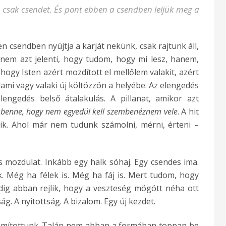
 csak csendet. És pont ebben a csendben leljük meg a
en csendben nyújtja a karját nekünk, csak rajtunk áll,
 nem azt jelenti, hogy tudom, hogy mi lesz, hanem,
ogy Isten azért mozdított el mellőlem valakit, azért
mi vagy valaki új költözzön a helyébe. Az elengedés
engedés belső átalakulás. A pillanat, amikor azt
 benne, hogy nem egyedül kell szembenéznem vele
. A hit
k. Ahol már nem tudunk számolni, mérni, érteni –
 mozdulat. Inkább egy halk sóhaj. Egy csendes ima.
k. Még ha félek is. Még ha fáj is. Mert tudom, hogy
dig abban rejlik, hogy a veszteség mögött néha ott
g. A nyitottság. A bizalom. Egy új kezdet.
zámítottunk. Talán nem abban a formában toppan be