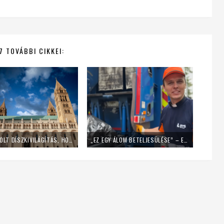
7 TOVÁBBI CIKKEI:
LEKAPCSOLT DÍSZKIVILÁGÍTÁS, HOME OFFICE – ÍGY SPÓROL AZ ENERGIÁVAL A PÉCSI EGYHÁZMEGYE
„EZ EGY ÁLOM BETELJESÜLÉSE” – EGY NAPIG KUKÁSNAK ÁLLT EGY LENGYEL PAP