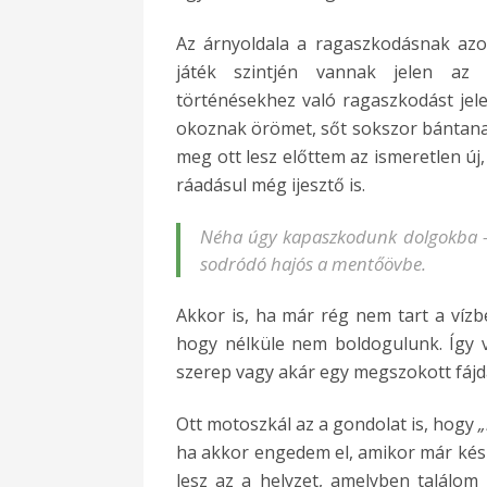
Az árnyoldala a ragaszkodásnak azo
játék szintjén vannak jelen az 
történésekhez való ragaszkodást je
okoznak örömet, sőt sokszor bántanak
meg ott lesz előttem az ismeretlen új,
ráadásul még ijesztő is.
Néha úgy kapaszkodunk dolgokba – 
sodródó hajós a mentőövbe.
Akkor is, ha már rég nem tart a vízbe
hogy nélküle nem boldogulunk. Így v
szerep vagy akár egy megszokott fájda
Ott motoszkál az a gondolat is, hogy
„
ha akkor engedem el, amikor már kész
lesz az a helyzet, amelyben találo