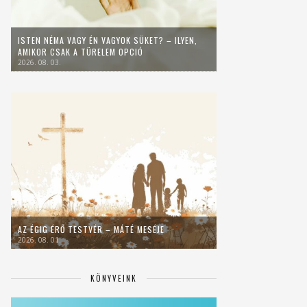
ISTEN NÉMA VAGY ÉN VAGYOK SÜKET? – ILYEN,
AMIKOR CSAK A TÜRELEM OPCIÓ
2026. 08. 03.
AZ ÉGIG ÉRŐ TESTVÉR – MÁTÉ MESÉJE
2026. 08. 01.
KÖNYVEINK