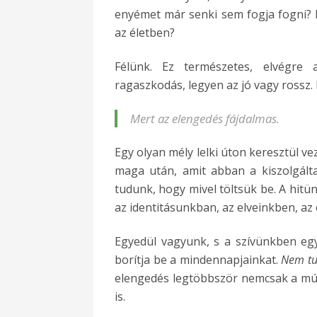
enyémet már senki sem fogja fogni? M
az életben?
Félünk. Ez természetes, elvégre
ragaszkodás, legyen az jó vagy rossz
Mert az elengedés fájdalmas.
Egy olyan mély lelki úton keresztül ve
maga után, amit abban a kiszolgálta
tudunk, hogy mivel töltsük be. A hit
az identitásunkban, az elveinkben, az 
Egyedül vagyunk, s a szívünkben egy
borítja be a mindennapjainkat.
Nem tu
elengedés legtöbbször nemcsak a múlt
is.