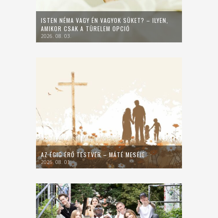
ISTEN NÉMA VAGY ÉN VAGYOK SÜKET? – ILYEN,
AMIKOR CSAK A TÜRELEM OPCIÓ
2026. 08. 03.
AZ ÉGIG ÉRŐ TESTVÉR – MÁTÉ MESÉJE
2026. 08. 01.