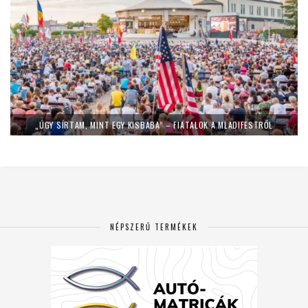
„ÚGY SÍRTAM, MINT EGY KISBABA” – FIATALOK A MLADIFESTRŐL
NÉPSZERŰ TERMÉKEK