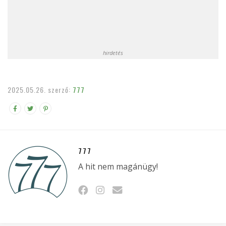
hirdetés
2025.05.26.
szerző:
777
777
A hit nem magánügy!