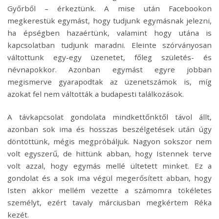
Győrből – érkeztünk. A mise után Facebookon
megkerestük egymást, hogy tudjunk egymásnak jelezni,
ha épségben hazaértünk, valamint hogy utána is
kapcsolatban tudjunk maradni. Eleinte szórványosan
váltottunk egy-egy üzenetet, főleg születés- és
névnapokkor. Azonban egymást egyre jobban
megismerve gyarapodtak az üzenetszámok is, míg
azokat fel nem váltották a budapesti találkozások.
A távkapcsolat gondolata mindkettőnktől távol állt,
azonban sok ima és hosszas beszélgetések után úgy
döntöttünk, mégis megpróbáljuk. Nagyon sokszor nem
volt egyszerű, de hittünk abban, hogy Istennek terve
volt azzal, hogy egymás mellé ültetett minket. Ez a
gondolat és a sok ima végül megerősített abban, hogy
Isten akkor mellém vezette a számomra tökéletes
személyt, ezért tavaly márciusban megkértem Réka
kezét.