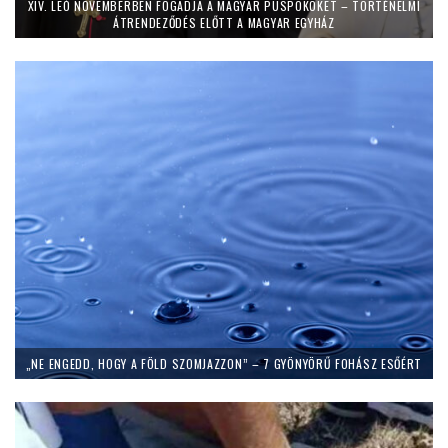
XIV. LEÓ NOVEMBERBEN FOGADJA A MAGYAR PÜSPÖKÖKET – TÖRTÉNELMI
ÁTRENDEZŐDÉS ELŐTT A MAGYAR EGYHÁZ
„NE ENGEDD, HOGY A FÖLD SZOMJAZZON” – 7 GYÖNYÖRŰ FOHÁSZ ESŐÉRT