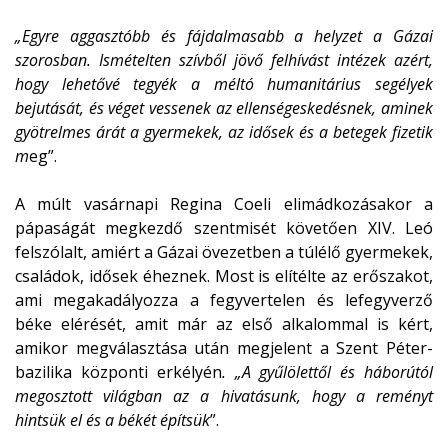
„Egyre aggasztóbb és fájdalmasabb a helyzet a Gázai
szorosban. Ismételten szívből jövő felhívást intézek azért,
hogy lehetővé tegyék a méltó humanitárius segélyek
bejutását, és véget vessenek az ellenségeskedésnek, aminek
gyötrelmes árát a gyermekek, az idősek és a betegek fizetik
m
eg”.
A múlt vasárnapi Regina Coeli elimádkozásakor a
pápaságát megkezdő szentmisét követően XIV. Leó
felszólalt, amiért a Gázai övezetben a túlélő gyermekek,
családok, idősek éheznek. Most is elítélte az erőszakot,
ami megakadályozza a fegyvertelen és lefegyverző
béke elérését, amit már az első alkalommal is kért,
amikor megválasztása után megjelent a Szent Péter-
bazilika központi erkélyén
. „A gyűlölettől és háborútól
megosztott világban az a hivatásunk, hogy a reményt
hintsük el és a békét építsük
”.