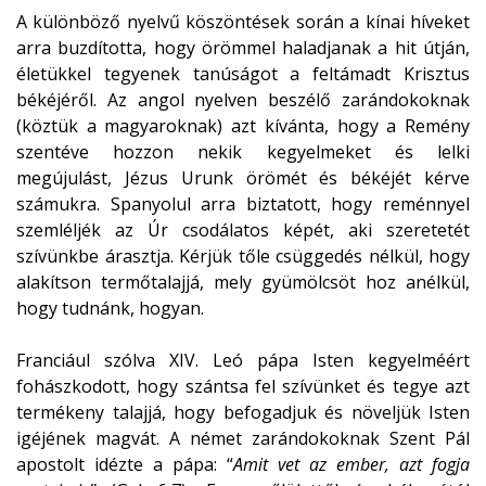
A különböző nyelvű köszöntések során a kínai híveket
arra buzdította, hogy örömmel haladjanak a hit útján,
életükkel tegyenek tanúságot a feltámadt Krisztus
békéjéről. Az angol nyelven beszélő zarándokoknak
(köztük a magyaroknak) azt kívánta, hogy a Remény
szentéve hozzon nekik kegyelmeket és lelki
megújulást, Jézus Urunk örömét és békéjét kérve
számukra. Spanyolul arra biztatott, hogy reménnyel
szemléljék az Úr csodálatos képét, aki szeretetét
szívünkbe árasztja. Kérjük tőle csüggedés nélkül, hogy
alakítson termőtalajjá, mely gyümölcsöt hoz anélkül,
hogy tudnánk, hogyan.
Franciául szólva XIV. Leó pápa Isten kegyelméért
fohászkodott, hogy szántsa fel szívünket és tegye azt
termékeny talajjá, hogy befogadjuk és növeljük Isten
igéjének magvát. A német zarándokoknak Szent Pál
apostolt idézte a pápa: “
Amit vet az ember, azt fogja