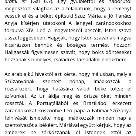
aratni is”
(Gal 6,7). Egy gyűlölettől és háborútól
megosztott világban az a feladatunk, hogy a reményt
vessük el és a békét építsük! Szűz Mária, a Jó Tanács
Anyja kísérjen utatokon! A lengyel zarándokokhoz
fordulva XIV. Leó a magvetésről beszélt, Isten szava
összefüggésében. Hagyják, hogy Isten szavának magva
kicsírázzon bennük és bőséges termést hozzon!
Hallgassák figyelmesen szavát, hogy bölcs döntéseket
hozzanak személyes, családi és társadalmi életükben!
Az arab ajkú hívektől azt kérte, hogy májusban, mely a
Szűzanyának szentelt hónap, imádkozzák a
rózsafüzért, hogy hatására valódi béke töltse el
szívünket. Az Úr áldja meg és őrizze őket minden
rossztól. A Portugáliából és Brazíliából érkezett
zarándokokat köszöntve Leó pápa a Fatimai Szűzanya
felhívását ismételte meg: imádkozzák minden nap a
szentolvasót a békéért. Máriával együtt kérjük, hogy az
emberek ne zárkózzanak el Istennek ettől az