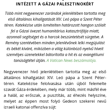
INTÉZETT A GÁZAI PALESZTINOKÉRT
Több mint negyvenezer zarándok jelenlétében tartotta meg
első általános kihallgatását XIV. Leó pápa a Szent Péter
téren. Katekézise után ismételten határozott hangon szólalt
fel a Gázai övezet humanitárius katasztrófája miatt,
azonnali segítséget és a harcok beszüntetését sürgetve. A
Remény szentévében minden jelenlévőnek lelki megújulást
és békét kívánt, miközben a világ különböző nyelvű híveit
személyes üzenetekkel bátorította a hit és az evangéliumi
tanúságtétel útján.
A Vatican News beszámolója.
Negyvenezer hívő jelenlétében tartotta meg az első
általános kihallgatást XIV. Leó pápa a Szent Péter-
téren. Katekézise felolvasása után újból felemelte
szavát Gáza érdekében, mely már több, mint másfél éve
a halál, az erőszak, a pusztítás, az éhezés helyszíne,
melyet az éppen most folyó Gedeon szekerei nevű
izraeli katonai offenzíva sújt: