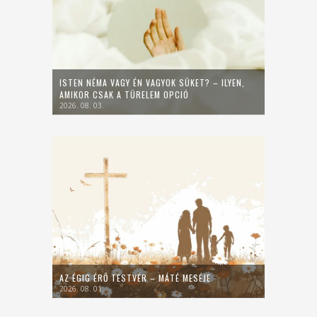
ISTEN NÉMA VAGY ÉN VAGYOK SÜKET? – ILYEN,
AMIKOR CSAK A TÜRELEM OPCIÓ
2026. 08. 03.
AZ ÉGIG ÉRŐ TESTVÉR – MÁTÉ MESÉJE
2026. 08. 01.