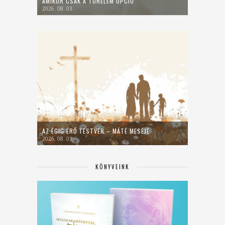
AMIKOR CSAK A TÜRELEM OPCIÓ
2026. 08. 03.
AZ ÉGIG ÉRŐ TESTVÉR – MÁTÉ MESÉJE
2026. 08. 01.
KÖNYVEINK