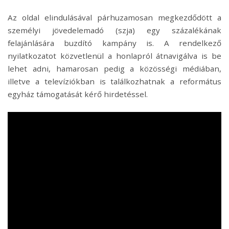
Az oldal elindulásával párhuzamosan megkezdődött a
személyi jövedelemadó (szja) egy százalékának
felajánlására buzdító kampány is. A rendelkező
nyilatkozatot közvetlenül a honlapról átnavigálva is be
lehet adni, hamarosan pedig a közösségi médiában,
illetve a televíziókban is találkozhatnak a református
egyház támogatását kérő hirdetéssel.