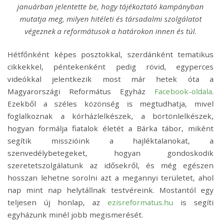
januárban jelentette be, hogy tájékoztató kampányban
mutatja meg, milyen hitéleti és társadalmi szolgálatot
végeznek a reformátusok a határokon innen és túl.
Hétfőnként képes posztokkal, szerdánként tematikus
cikkekkel, péntekenként pedig rövid, egyperces
videókkal jelentkezik most már hetek óta a
Magyarországi Református Egyház
Facebook-oldala
.
Ezekből a széles közönség is megtudhatja, mivel
foglalkoznak a kórházlelkészek, a börtönlelkészek,
hogyan formálja fiatalok életét a Bárka tábor, miként
segítik misszióink a hajléktalanokat, a
szenvedélybetegeket, hogyan gondoskodik
szeretetszolgálatunk az idősekről, és még egészen
hosszan lehetne sorolni azt a megannyi területet, ahol
nap mint nap helytállnak testvéreink. Mostantól egy
teljesen új honlap, az
ezisreformatus.hu
is segíti
egyházunk minél jobb megismerését.