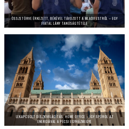
ÖSSZETÖRVE ÉRKEZETT, BÉKÉVEL TÁVOZOTT A MLADIFESTRŐL – EGY
FIATAL LÁNY TANÚSÁGTÉTELE
LEKAPCSOLT DÍSZKIVILÁGÍTÁS, HOME OFFICE – ÍGY SPÓROL AZ
ENERGIÁVAL A PÉCSI EGYHÁZMEGYE