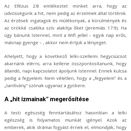
Az Efézus 2:8 emlékeztet minket arra, hogy az
üdvösségünk a hit, nem pedig az érzelmek által történik.
Az érzések ingatagok és múlékonyak, a körülmények és
az örökké csalóka szív alakítja őket (Jeremiás 17:9). Ha
úgy bánunk Istennel, mint a Wifi jellel – egyik nap erős,
másnap gyenge – , akkor nem értjük a lényeget.
Ahelyett, hogy a következő lelki-szellemi hegycsúcsot
akarnánk elérni, arra kellene összpontosítanunk, hogy
állandó, napi kapcsolatot ápoljunk Istennel. Ennek kulcsa
pedig a fegyelem. Nem véletlen, hogy a „fegyelem” és a
„tanítvány” szónak ugyanaz a gyökere.
A „hit izmainak” megerősítése
A testi egészség fenntartásához hasonlóan a lelki
egészség is folyamatos munkát igényel. Azok az
emberek, akik drámai fogyást érnek el, elmondják, hogy