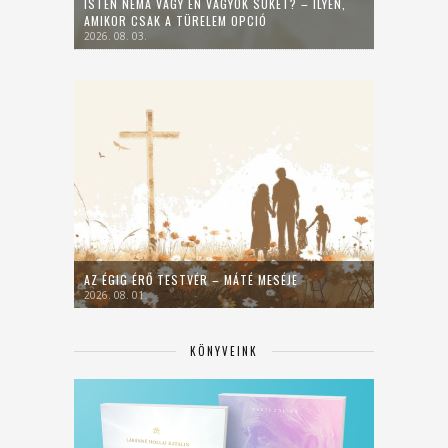
ISTEN NÉMA VAGY ÉN VAGYOK SÜKET? – ILYEN,
AMIKOR CSAK A TÜRELEM OPCIÓ
2026. 08. 03.
AZ ÉGIG ÉRŐ TESTVÉR – MÁTÉ MESÉJE
2026. 08. 01.
KÖNYVEINK