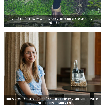
APRÓ LÉPÉSEK, NAGY VÁLTOZÁSOK – ÍGY VEDD KI A KAVICSOT A
CIPŐDBŐL!
HOGYAN VÁLHAT EGÉSZSÉGESSÉ AZ ISTENKÉPÜNK? – SCHINDLER ZSÓFIA
PSZICHOLÓGUS GONDOLATAI