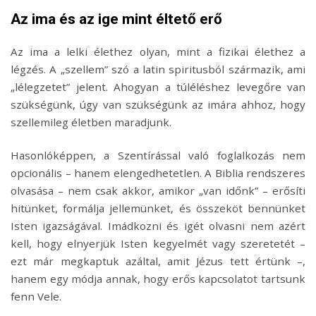
Az ima és az ige mint éltető erő
Az ima a lelki élethez olyan, mint a fizikai élethez a
légzés. A „szellem” szó a latin spiritusból származik, ami
„lélegzetet” jelent. Ahogyan a túléléshez levegőre van
szükségünk, úgy van szükségünk az imára ahhoz, hogy
szellemileg életben maradjunk.
Hasonlóképpen, a Szentírással való foglalkozás nem
opcionális – hanem elengedhetetlen. A Biblia rendszeres
olvasása – nem csak akkor, amikor „van időnk” – erősíti
hitünket, formálja jellemünket, és összeköt bennünket
Isten igazságával. Imádkozni és igét olvasni nem azért
kell, hogy elnyerjük Isten kegyelmét vagy szeretetét –
ezt már megkaptuk azáltal, amit Jézus tett értünk –,
hanem egy módja annak, hogy erős kapcsolatot tartsunk
fenn Vele.