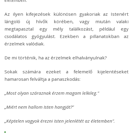
életemben.”
Az ilyen kifejezések különösen gyakoriak az Istenért
lángoló új hívők körében, vagy miután valaki
megtapasztal egy mély találkozást, például egy
csodálatos gyógyulást. Ezekben a pillanatokban az
érzelmek valódiak.
De mi történik, ha az érzelmek elhalványulnak?
Sokak számára ezeket a felemelő kijelentéseket
hamarosan felváltja a panaszkodás:
„Most olyan száraznak érzem magam lelkileg.”
„Miért nem hallom Isten hangját?”
„Képtelen vagyok érezni Isten jelenlétét az életemben”.