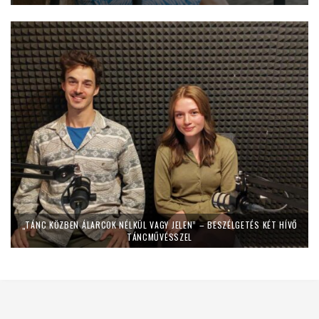
„TÁNC KÖZBEN ÁLARCOK NÉLKÜL VAGY JELEN” – BESZÉLGETÉS KÉT HÍVŐ
TÁNCMŰVÉSSZEL