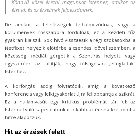
Könnyű közel érezni magunkat Istenhez, amikor az
élet jó, és az érzelmek felpezsdülnek.
De amikor a felelősségek felhalmozódnak, vagy a
körülmények rosszabbra fordulnak, ez a kezdeti tűz
gyakran kialszik. Sok hívő visszaesik a régi szokásokba: a
Netflixet helyezik előtérbe a csendes idővel szemben, a
közösségi médiát görgetik a Szentírás helyett, vagy
egyszerűen azt állítják, hogy túlságosan „elfoglaltak”
Istenhez.
A körforgás addig folytatódik, amíg a következő
konferencia vagy lelkigyakorlat újra fellobbantja a szikrát.
Ez a hullámvasút egy kritikus problémát tár fel: az
Istennel való kapcsolatunkat inkább az érzésekre, mint a
hitre alapozzuk.
Hit az érzések felett