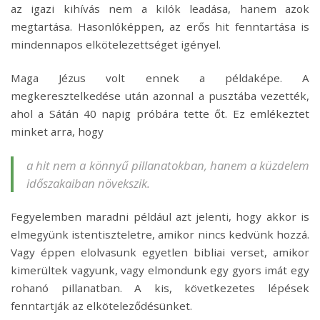
az igazi kihívás nem a kilók leadása, hanem azok
megtartása. Hasonlóképpen, az erős hit fenntartása is
mindennapos elkötelezettséget igényel.
Maga Jézus volt ennek a példaképe. A
megkeresztelkedése után azonnal a pusztába vezették,
ahol a Sátán 40 napig próbára tette őt. Ez emlékeztet
minket arra, hogy
a hit nem a könnyű pillanatokban, hanem a küzdelem
időszakaiban növekszik.
Fegyelemben maradni például azt jelenti, hogy akkor is
elmegyünk istentiszteletre, amikor nincs kedvünk hozzá.
Vagy éppen elolvasunk egyetlen bibliai verset, amikor
kimerültek vagyunk, vagy elmondunk egy gyors imát egy
rohanó pillanatban. A kis, következetes lépések
fenntartják az elköteleződésünket.