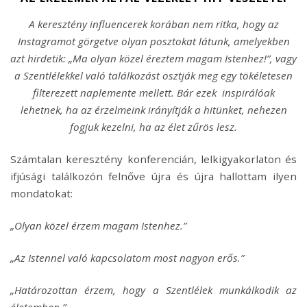
A keresztény influencerek korában nem ritka, hogy az
Instagramot görgetve olyan posztokat látunk, amelyekben
azt hirdetik: „Ma olyan közel éreztem magam Istenhez!”, vagy
a Szentlélekkel való találkozást osztják meg egy tökéletesen
filterezett naplemente mellett. Bár ezek inspirálóak
lehetnek, ha az érzelmeink irányítják a hitünket, nehezen
fogjuk kezelni, ha az élet zűrös lesz.
Számtalan keresztény konferencián, lelkigyakorlaton és
ifjúsági találkozón felnőve újra és újra hallottam ilyen
mondatokat:
„Olyan közel érzem magam Istenhez.”
„Az Istennel való kapcsolatom most nagyon erős.”
„Határozottan érzem, hogy a Szentlélek munkálkodik az