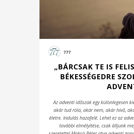
777
„BÁRCSAK TE IS FEL
BÉKESSÉGEDRE SZO
ADVEN
Az adventi időszak egy különlegesen k
akár tud róla, akár nem, akár hívő, ak
életre. Indulás hazafelé. Lehet ez az adv
további elmélyítése, csak álljunk meg
szeretettel Maksó Péter atya adventi gon