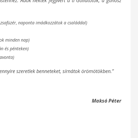
Istenhez. Adok nektek fegyvert a ti Góliátotok, a gonosz
ózsafüzér, naponta imádkozzátok a családdal)
tok minden nap)
án és pénteken)
havonta)
nnyire szeretlek benneteket, sírnátok örömötökben.”
Maksó Péter