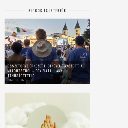
BLOGOK ÉS INTERJÚK
ÖSSZETÖRVE ÉRKEZETT, BÉKÉVEL TÁVOZOTT A
MLADIFESTRŐL – EGY FIATAL LÁNY
TANÚSÁGTÉTELE
2026. 08. 07.