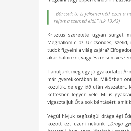
„
Bárcsak te is felismernéd ezen a 
rejtve a szemed elől.”
(Lk 19,42)
Krisztus szeretete ugyan sürget m
Meghallom-e az Úr csöndes, szelíd, 
tudok figyelni a világ zajára? Elfogad
akar halmozni, vagy észre sem veszem
Tanuljunk meg egy jó gyakorlatot Árpá
már gyerekkorában is. Miközben önfe
közülük, de egy idő után visszatért. 
kettesben legyen vele. Mi is gyakr
vigasztaljuk Őt a sok bántásért, amit 
Végül hívjuk segítségül drága égi É
között ezt üzeni nekünk:
„Drága gy