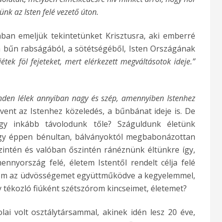
tünk az Isten felé vezető úton.
ában emeljük tekintetünket Krisztusra, aki emberré
a bűn rabságából, a sötétségéből, Isten Országának
étek föl fejeteket, mert elérkezett megváltásotok ideje.”
nden lélek annyiban nagy és szép, amennyiben Istenhez
ent az Istenhez közeledés, a bűnbánat ideje is. De
agy inkább távolodunk tőle? Száguldunk életünk
vagy éppen bénultan, bálványoktól megbabonázottan
intén és valóban őszintén ránéznünk éltünkre így,
nnyország felé, életem Istentől rendelt célja felé
lom az üdvösségemet együttműködve a kegyelemmel,
tékozló fiúként szétszórom kincseimet, életemet?
ai volt osztálytársammal, akinek idén lesz 20 éve,