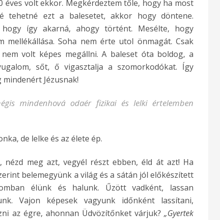
40 éves volt ekkor. Megkérdeztem tőle, hogy ha most
é tehetné ezt a balesetet, akkor hogy döntene.
, hogy így akarná, ahogy történt. Mesélte, hogy
om mellékállása. Soha nem érte utol önmagát. Csak
s nem volt képes megállni. A baleset óta boldog, a
galom, sőt, ő vigasztalja a szomorkodókat. Így
ég mindenért Jézusnak!
is mindenhová odaér fizikai és lelki értelemben
nka, de lelke és az élete ép.
, nézd meg azt, vegyél részt ebben, éld át azt! Ha
erint belemegyünk a világ és a sátán jól előkészített
alomban élünk és halunk. Űzött vadként, lassan
unk. Vajon képesek vagyunk időnként lassítani,
nézni az égre, ahonnan Üdvözítőnket várjuk?
„Gyertek