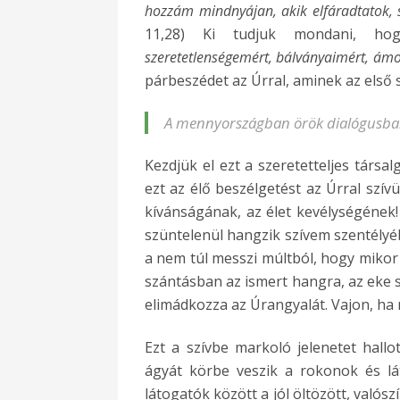
hozzám mindnyájan, akik elfáradtatok, s
11,28) Ki tudjuk mondani, h
szeretetlenségemért, bálványaimért, ám
párbeszédet az Úrral, aminek az első
A mennyországban örök dialógusban 
Kezdjük el ezt a szeretetteljes társa
ezt az élő beszélgetést az Úrral szí
kívánságának, az élet kevélységének! 
szüntelenül hangzik szívem szentélyéb
a nem túl messzi múltból, hogy mikor 
szántásban az ismert hangra, az eke s
elimádkozza az Úrangyalát. Vajon, ha
Ezt a szívbe markoló jelenetet hall
ágyát körbe veszik a rokonok és lá
látogatók között a jól öltözött, valós