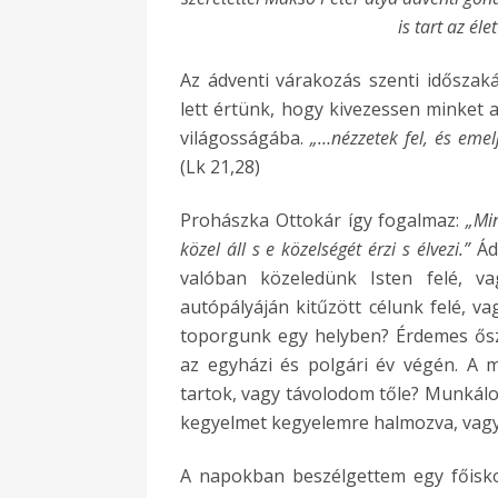
is tart az éle
Az ádventi várakozás szenti időszak
lett értünk, hogy kivezessen minket 
világosságába.
„…nézzetek fel, és emelj
(Lk 21,28)
Prohászka Ottokár így fogalmaz:
„Mi
közel áll s e közelségét érzi s élvezi.”
Ádv
valóban közeledünk Isten felé, v
autópályáján kitűzött célunk felé, 
toporgunk egy helyben? Érdemes ősz
az egyházi és polgári év végén. A me
tartok, vagy távolodom tőle? Munká
kegyelmet kegyelemre halmozva, vagy 
A napokban beszélgettem egy főiskol