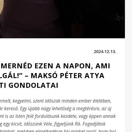
2024.12.13.
ISMERNÉD EZEN A NAPON, AMI
LGÁL!” – MAKSÓ PÉTER ATYA
TI GONDOLATAI
iemelt, kegyelmi, szent időszak minden ember életében,
ár kereső. Egy újabb nagy lehetőség a megtérésre, az új
ent is az Isten felé fordulásunk kezdete, vagy éppen annak
 egy kicsit, időzzünk Vele, figyeljünk Rá. Fogadjátok
dolatait, melyben elmélkedésre hív minket arról, hogy hol