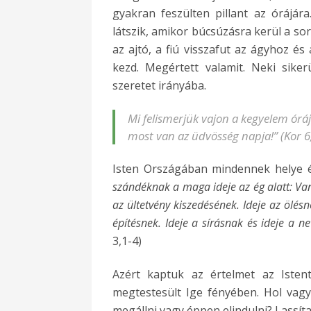
gyakran feszülten pillant az órájára
látszik, amikor búcsúzásra kerül a sor
az ajtó, a fiú visszafut az ágyhoz és
kezd. Megértett valamit. Neki siker
szeretet irányába.
Mi felismerjük vajon a kegyelem óráj
most van az üdvösség napja!” (Kor 6
Isten Országában mindennek helye é
szándéknak a maga ideje az ég alatt: Van 
az ültetvény kiszedésének. Ideje az ölésn
építésnek. Ideje a sírásnak és ideje a ne
3,1-4)
Azért kaptuk az értelmet az Istent
megtestesült Ige fényében. Hol vag
megállni vagy éppen elindulni? Lassíta