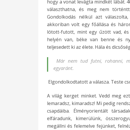
hogy a vonat levágta mindkét lábát. 
választhatna, és meg nem történtt
Gondolkodás nélkül azt válaszolta
akkoriban volt egy főállása és hár
lótott-futott, mint egy űzött vad, é
helyén van, béke van benne és nyu
teljesedett ki az élete. Hála és dicsős
Már nem tud futni, rohanni, még
egyaránt.
Elgondolkodtatott a válasza. Teste cso
A világ kerget minket. Vedd meg ezt
lemaradsz, kimaradsz! Mi pedig rendsz
csapdáiba. Élményorientált társad
elfáradunk, kimerülünk, összerogy
megállni és felemelve fejünket, fel