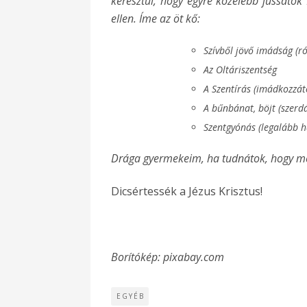
keresztül, hogy egyre közelebb jussatok 
ellen. Íme az öt kő:
Szívből jövő imádság (r
Az Oltáriszentség
A Szentírás (imádkozzá
A bűnbánat, böjt (szerd
Szentgyónás (legalább 
Drága gyermekeim, ha tudnátok, hogy me
Dicsértessék a Jézus Krisztus!
Borítókép: pixabay.com
EGYÉB