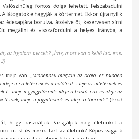
. Valószínűleg fontos dolga lehetett. Felszabadulni
. A látogatók elhagyják a kórtermet. Ekkor újra nyílik
 az édesapjára borulva, átölelve őt, keservesen sírni
ült megállni és visszafordulni a helyes irányba, a
át, az irgalom perceit? „Íme, most van a kellő idő, íme,
,2)
s ideje van.
„Mindennek megvan az órája, és minden
ideje a születésnek és a halálnak; ideje az ültetésnek és
ek és ideje a gyógyításnak; ideje a bontásnak és ideje az
vetésnek; ideje a jajgatásnak és ideje a táncnak.”
(Préd
ől, hogy használjuk. Vizsgáljuk meg életünket a
yunk most és merre tart az életünk? Képes vagyok
ni vagy gyorsítani, ahogy Isten szeretné?