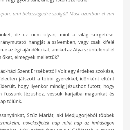
napon, ami békességedre szolgál! Most azonban el van
inket, de ez nem olyan, mint a világ sürgetése.
iránymutató hangját a szívemben, vagy csak kifelé
om-e az égi ajándékokat, amikel az Atya szüntelenül el
 őket, elmegyek mellettük?
d-házi Szent Erzsébettől! Volt egy érdekes szokása,
ledten játszott a többi gyerekkel, időnként eltűnt
Kiderült, hogy ilyenkor mindig Jézushoz futott, hogy
an fussunk Jézushoz, vessük karjaiba magunkat és
kap tőlünk.
desanyánkat, Szűz Máriát, aki Medjugorjéból többek
ermekeim, növekedjetek nap mint nap az imádságon