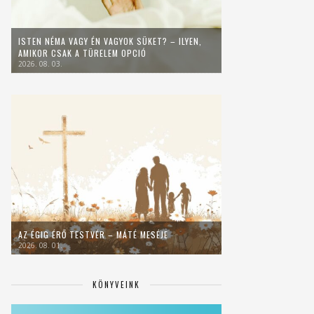
ISTEN NÉMA VAGY ÉN VAGYOK SÜKET? – ILYEN,
AMIKOR CSAK A TÜRELEM OPCIÓ
2026. 08. 03.
AZ ÉGIG ÉRŐ TESTVÉR – MÁTÉ MESÉJE
2026. 08. 01.
KÖNYVEINK