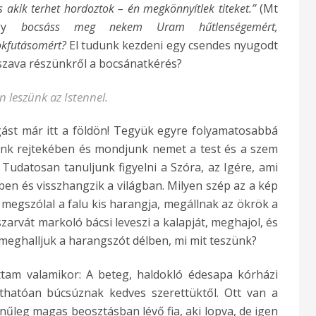
 akik terhet hordoztok – én megkönnyítlek titeket.”
(Mt
ogy
bocsáss meg nekem Uram hűtlenségemért,
okfutásomért?
El tudunk kezdeni egy csendes nyugodt
 szava részünkről a bocsánatkérés?
leszünk az Istennel.
lgást már itt a földön! Tegyük egyre folyamatosabbá
vünk rejtekében és mondjunk nemet a test és a szem
Tudatosan tanuljunk figyelni a Szóra, az Igére, ami
en és visszhangzik a világban. Milyen szép az a kép
megszólal a falu kis harangja, megállnak az ökrök a
zarvát markoló bácsi leveszi a kalapját, meghajol, és
 meghalljuk a harangszót délben, mi mit teszünk?
ottam valamikor: A beteg, haldokló édesapa kórházi
thatóan búcsúznak kedves szerettüktől. Ott van a
zínűleg magas beosztásban lévő fia, aki lopva, de igen