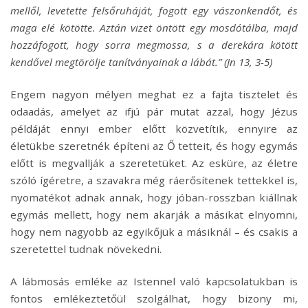
mellől, levetette felsőruháját, fogott egy vászonkendőt, és
maga elé kötötte.
Aztán vizet öntött egy mosdótálba, majd
hozzáfogott, hogy sorra megmossa, s a derekára kötött
kendővel megtörölje tanítványainak a lábát.” (Jn 13, 3-5)
Engem nagyon mélyen meghat ez a fajta tisztelet és
odaadás, amelyet az ifjú pár mutat azzal,
h
o
gy Jézus
példáját ennyi ember előtt közvetítik, ennyire az
életükbe szeretnék építeni az Ő tetteit, és hogy egymás
előtt is megvallják a szeretetüket. Az esküre, az életre
szóló ígéretre, a szavakra még ráerősítenek tettekkel is,
nyomatékot adnak annak, hogy jóban-rosszban kiállnak
egymás mellett, hogy nem akarják a másikat elnyomni,
hogy nem nagyobb az egyikőjük a másiknál – és csakis a
szeretettel tudnak növekedni.
A lábmosás emléke az Istennel való kapcsolatukban is
fontos emlékeztetőül szolgálhat, hogy bizony mi,