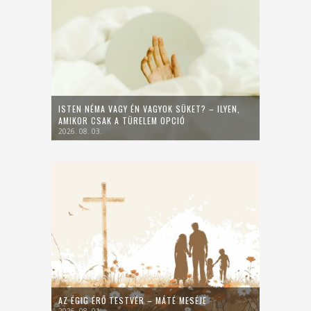
ISTEN NÉMA VAGY ÉN VAGYOK SÜKET? – ILYEN,
AMIKOR CSAK A TÜRELEM OPCIÓ
2026. 08. 03.
AZ ÉGIG ÉRŐ TESTVÉR – MÁTÉ MESÉJE
2026. 08. 01.