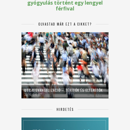
OLVASTAD MÁR EZT A CIKKET?
UTCAI EVANGELIZÁCIÓ – TÉRÍTŐK ÉS ELTÉRÍTŐK
2016. 04. 07.
HIRDETÉS