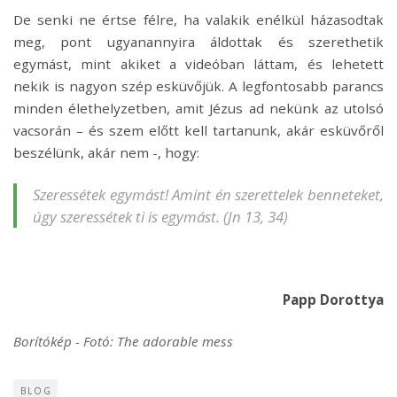
De senki ne értse félre, ha valakik enélkül házasodtak
meg, pont ugyanannyira áldottak és szerethetik
egymást, mint akiket a videóban láttam, és lehetett
nekik is nagyon szép esküvőjük. A legfontosabb parancs
minden élethelyzetben, amit Jézus ad nekünk az utolsó
vacsorán – és szem előtt kell tartanunk, akár esküvőről
beszélünk, akár nem -, hogy:
Szeressétek egymást! Amint én szerettelek benneteket,
úgy szeressétek ti is egymást. (Jn 13, 34)
Papp Dorottya
Borítókép - Fotó: The adorable mess
BLOG