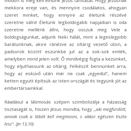
módon is meg kell élnünk Jézus tanítását. Hogy Jézusnak
mekkora ereje van, és mennyire csodálatos, ahogyan
szeret minket, hogy ennyire az életünk részévé
szeretne válni! Életünk legboldogabb napjaiban is oda
szeretne mellénk állni, hogy osszuk meg Vele a
boldogságunkat, adjunk Neki hálát, mint a legeslegjobb
barátunknak, akire ránézve az oltárig vezető úton, a
padsorok között eszünkbe jut az a sok-sok emlék,
amelyben mind jelen volt. Ő mindvégig fogta a kezünket,
hogy eljuthassunk az oltárig. Felkészít bennünket arra,
hogy az esküvő után már ne csak „egyedül”, hanem
ketten együtt építsük az Isten országát és tegyünk jót az
embertársainkkal.
Ráadásul a lábmosás szépen szimbolizálja a házasság
tisztaságát is, hiszen Jézus mondta, hogy ,,
aki megfürdött,
annak csak a lábát kell megmosni, s akkor egészen tiszta
lesz”. (Jn 13,10)