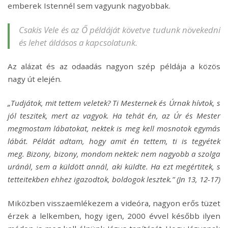
emberek Istennél sem vagyunk nagyobbak.
Csakis Vele és az Ő példáját követve tudunk növekedni
és lehet áldásos a kapcsolatunk.
Az alázat és az odaadás nagyon szép példája a közös
nagy út elején.
„Tudjátok, mit tettem veletek?
Ti Mesternek és Úrnak hívtok, s
jól teszitek, mert az vagyok.
Ha tehát én, az Úr és Mester
megmostam lábatokat, nektek is meg kell mosnotok egymás
lábát.
Példát adtam, hogy amit én tettem, ti is tegyétek
meg.
Bizony, bizony, mondom nektek: nem nagyobb a szolga
uránál, sem a küldött annál, aki küldte.
Ha ezt megértitek, s
tetteitekben ehhez igazodtok, boldogok lesztek.”
(Jn 13, 12-17)
Miközben visszaemlékezem a videóra, nagyon erős tüzet
érzek a lelkemben, hogy igen, 2000 évvel később ilyen