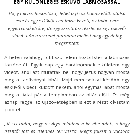
EGY KÜLÖNLEGES ESKÜVŐ LÁBMOSÁSSAL
Hogy milyen hasonlóság lehet a Jézus halála előtti utolsó
este és egy esküvői szentmise között, az talán nem
egyértelmű elsőre, de egy szentírási részlet és egy esküvői
videó után a szeretet parancsa mellett még egy dolog
megérintett.
A héten valahogy többször elém hozta Isten a lábmosás
történetét. Egyik nap egy barátnőmnek elküldtem egy
videót, ahol azt mutatták be, hogy Jézus hogyan mosta
meg a tanítványai lábát. Majd nem sokkal később egy
esküvői videót küldött nekem, ahol egymás lábát mosta
meg a fiatal pár a templomban az oltár előtt. És még
aznap reggel az Újszövetségben is ezt a részt olvastam
pont el.
,,Jézus tudta, hogy az Atya mindent a kezébe adott, s hogy
Istentől jött és Istenhez tér vissza.
Mégis fölkelt a vacsora