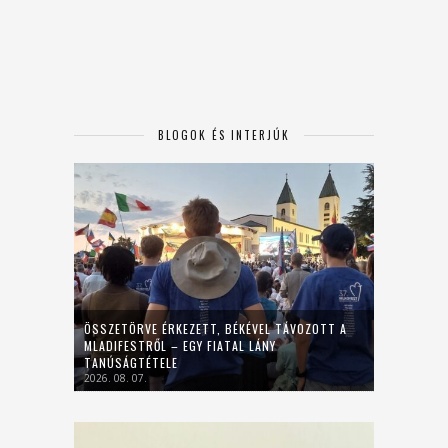
BLOGOK ÉS INTERJÚK
ÖSSZETÖRVE ÉRKEZETT, BÉKÉVEL TÁVOZOTT A
MLADIFESTRŐL – EGY FIATAL LÁNY
TANÚSÁGTÉTELE
2026. 08. 07.