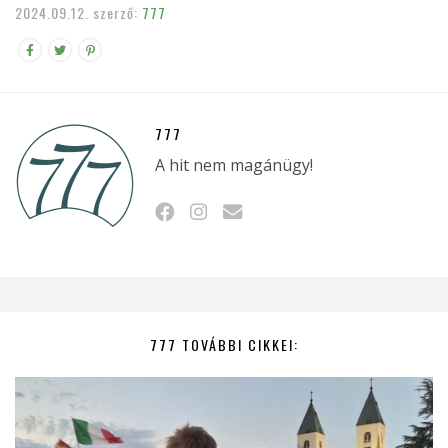
2024.09.12.
szerző:
777
777
A hit nem magánügy!
777 TOVÁBBI CIKKEI: