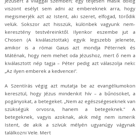
Jézusért a világgal szemben; egy teljesen másik dolog
viszont esélyt sem adni az embereknek arra, hogy
megismerjék azt az Istent, aki szeret, elfogad, törődik
velük. Sokszor azt hisszük, különbek vagyunk nem-
keresztény testvéreinktől. Ilyenkor eszembe jut a
Chosen (A kiválasztottak) egyik legszebb jelenete,
amikor is a római Gaius azt mondja Péternek és
Máténak, hogy nem mehet oda Jézushoz, mert ő nem a
kiválasztott nép tagja – Péter pedig azt válaszolja neki:
„Az ilyen emberek a kedvencei”.
A Szentírás végig azt mutatja be az evangéliumokon
keresztül, hogy Jézus mindenkit hív – a bűnösöket, a
pogányokat, a betegeket. „Nem az egészségeseknek van
szükségük orvosra, hanem a betegeknek.” A
betegeknek, vagyis azoknak, akik még nem ismerik
Istent, de akik a szívük mélyén ugyanúgy vágynak
találkozni Vele. Mert