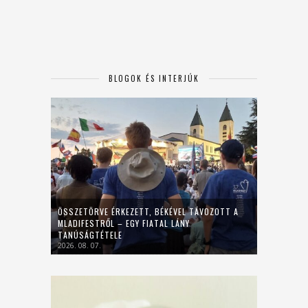
BLOGOK ÉS INTERJÚK
ÖSSZETÖRVE ÉRKEZETT, BÉKÉVEL TÁVOZOTT A
MLADIFESTRŐL – EGY FIATAL LÁNY
TANÚSÁGTÉTELE
2026. 08. 07.