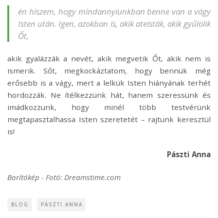
én hiszem, hogy mindannyiunkban benne van a vágy
Isten után. Igen, azokban is, akik ateisták, akik gyűlölik
Őt,
akik gyalázzák a nevét, akik megvetik Őt, akik nem is
ismerik. Sőt, megkockáztatom, hogy bennük még
erősebb is a vágy, mert a lelkük Isten hiányának terhét
hordozzák. Ne ítélkezzünk hát, hanem szeressünk és
imádkozzunk, hogy minél több testvérünk
megtapasztalhassa Isten szeretetét – rajtunk keresztül
is!
Pászti Anna
Borítókép - Fotó: Dreamstime.com
BLOG
PÁSZTI ANNA