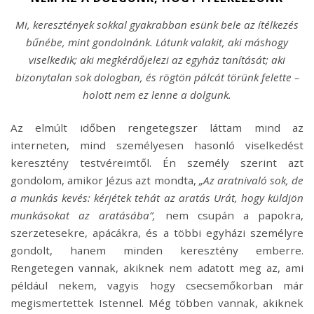
Mi, keresztények sokkal gyakrabban esünk bele az ítélkezés
bűnébe, mint gondolnánk. Látunk valakit, aki máshogy
viselkedik; aki megkérdőjelezi az egyház tanítását; aki
bizonytalan sok dologban, és rögtön pálcát törünk felette –
holott nem ez lenne a dolgunk.
Az elmúlt időben rengetegszer láttam mind az
interneten, mind személyesen hasonló viselkedést
keresztény testvéreimtől. Én személy szerint azt
gondolom, amikor Jézus azt mondta,
„Az aratnivaló sok, de
a munkás kevés: kérjétek tehát az aratás Urát, hogy küldjön
munkásokat az aratásába”,
nem csupán a papokra,
szerzetesekre, apácákra, és a többi egyházi személyre
gondolt, hanem minden keresztény emberre.
Rengetegen vannak, akiknek nem adatott meg az, ami
például nekem, vagyis hogy csecsemőkorban már
megismertettek Istennel. Még többen vannak, akiknek