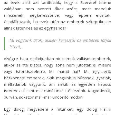
az évek alatt azt tanították, hogy a Szeretet Istene
valójában nem szereti őket azért, mert mondjuk
nincsenek megkeresztelve, vagy éppen elváltak.
Csodálkozunk, ha ezek után az emberek szkeptikusan
állnak Istenhez és az egyházhoz?
Mi vagyunk azok, akiken keresztül az emberek látják
Istent,
elvégre ha a családjukban nincsenek vallásos emberek,
akkor szinte biztos, hogy soha nem jutottak el misére
vagy istentiszteletre. Mi marad hát? Mi, egyszerű,
hétköznapi emberek, akik magunk is bűnösök, gyarlók,
méltatlanok vagyunk, ám nekik az egyetlen kapocs
Istenhez. És mi mit csinálunk? Ítélkezünk. Kegyetlenül,
durván, sokszor már-már undorító módon.
Egy dolog megvédeni a hitünket, egy dolog kiállni