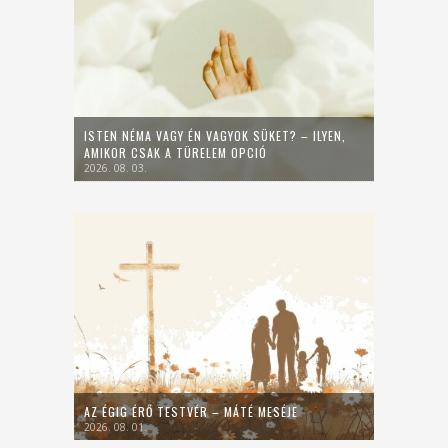
ISTEN NÉMA VAGY ÉN VAGYOK SÜKET? – ILYEN,
AMIKOR CSAK A TÜRELEM OPCIÓ
2026. 08. 03.
AZ ÉGIG ÉRŐ TESTVÉR – MÁTÉ MESÉJE
2026. 08. 01.