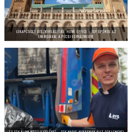
LEKAPCSOLT DÍSZKIVILÁGÍTÁS, HOME OFFICE – ÍGY SPÓROL AZ
ENERGIÁVAL A PÉCSI EGYHÁZMEGYE
„EZ EGY ÁLOM BETELJESÜLÉSE” – EGY NAPIG KUKÁSNAK ÁLLT EGY LENGYEL