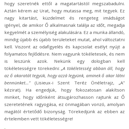
hogy szeretnék ettől a magatartástól megszabadulni.
Aztán kérem az Urat, hogy mutassa meg, mit tegyek. Ez
nagy kitartást, küzdelmet és rengeteg imádságot
igényel, de amikor Ő alkalmasnak találja az időt, megadja
kegyelmét a személyiség alakulására. Ez a munka állandó,
mindig újabb és újabb területeket mutat, ahol változtatni
kell. Viszont az odafigyelés és kapcsolat esélyt nyújt a
folyamatos fejlődésre. Nem vagyunk tökéletesek, és nem
is leszünk azok. Nekünk egy dologban kell
tökéletességre törekedni:
„A tökéletesség abban áll, hogy
az ő akaratát tegyük, hogy azzá legyünk, aminek ő akar látni
bennünket…”
(Lisieux-i Szent Teréz Önéletrajz, „A”
kézirat). Ha engedjük, hogy fokozatosan alakítson
minket, hogy időnként átsugározhasson rajtunk az Ő
szeretetének ragyogása, ez önmagában vonzó, amolyan
magától értetődő bizonyság. Törekedjünk az ebben az
értelemben vett tökéletességre!