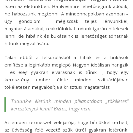
Isten az életünkben. Ha ilyesmire lehetőségünk adódik,
ne habozzunk megtenni. A mindennapokban azonban –
úgy gondolom – mégiscsak teljes lényünkkel,
magatartásunkkal, reakcióinkkal tudunk igazán hitelesek
lenni, de hibáink és bukásaink is lehetőséget adhatnak
hitünk megvallására.
Talán ebből a felsorolásból a hibák és a bukások
említése a leginkább meglepő. Nagyon ideálisan hangzik
– és elég gyakran elvárásnak is tűnik –, hogy egy
keresztény ember élete minden szituációjában
tökéletesen megvalósítja a krisztusi magatartást.
Tudunk-e életünk minden pillanatában „tökéletes”
keresztények lenni? Biztos, hogy nem.
Az emberi természet velejárója, hogy bűnökkel terhelt,
az üdvösség felé vezető szűk útról gyakran letérünk,