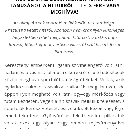
TANÚSÁGOT A HITÜKRŐL – TE IS ERRE VAGY
MEGHÍVVA!
Az olimpián sok sportoló milliók előtt tett tanúságot
Krisztusba vetett hitéről. Azonban nem csak ilyen különleges
helyzetekben lehet megvallani hitünket; a hétköznapi
tanúságtételek épp úgy értékesek, erről szól Kissné Berta
Rita írása.
Keresztény emberként igazán szívmelengető volt látni,
hallani és olvasni az olimpiai sikerekről szóló tudósítások
között megbúvó sportolói tanúságtételeket. Voltak, akik
nyilatkozataikban szavakkal vallották meg hitüket, de
éppen ilyen megható volt látni egy-egy mérkőzés vagy
futam kezdetén, végén a hit szavak nélküli kifejezését, a
sportolók keresztvetését, összekulcsolt kezeit vagy Égre
emelt tekintetét. Gyönyörű és felejthetetlen pillanatok
voltak ezek egy olyan nagy emberi teljesítményeket