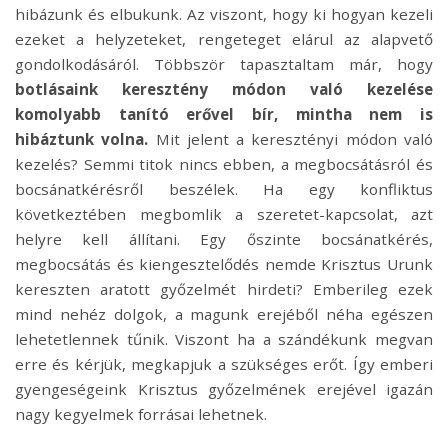
hibázunk és elbukunk. Az viszont, hogy ki hogyan kezeli
ezeket a helyzeteket, rengeteget elárul az alapvető
gondolkodásáról. Többször tapasztaltam már, hogy
botlásaink keresztény módon való kezelése
komolyabb tanító erővel bír, mintha nem is
hibáztunk volna.
Mit jelent a keresztényi módon való
kezelés? Semmi titok nincs ebben, a megbocsátásról és
bocsánatkérésről beszélek. Ha egy konfliktus
következtében megbomlik a szeretet-kapcsolat, azt
helyre kell állítani. Egy őszinte bocsánatkérés,
megbocsátás és kiengesztelődés nemde Krisztus Urunk
kereszten aratott győzelmét hirdeti? Emberileg ezek
mind nehéz dolgok, a magunk erejéből néha egészen
lehetetlennek tűnik. Viszont ha a szándékunk megvan
erre és kérjük, megkapjuk a szükséges erőt. Így emberi
gyengeségeink Krisztus győzelmének erejével igazán
nagy kegyelmek forrásai lehetnek.