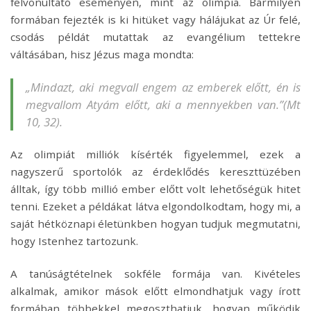
felvonultató eseményen, mint az olimpia. Bármilyen
formában fejezték is ki hitüket vagy hálájukat az Úr felé,
csodás példát mutattak az evangélium tettekre
váltásában, hisz Jézus maga mondta:
„Mindazt, aki megvall engem az emberek előtt, én is
megvallom Atyám előtt, aki a mennyekben van.”(Mt
10, 32).
Az olimpiát milliók kísérték figyelemmel, ezek a
nagyszerű sportolók az érdeklődés kereszttüzében
álltak, így több millió ember előtt volt lehetőségük hitet
tenni. Ezeket a példákat látva elgondolkodtam, hogy mi, a
saját hétköznapi életünkben hogyan tudjuk megmutatni,
hogy Istenhez tartozunk.
A tanúságtételnek sokféle formája van. Kivételes
alkalmak, amikor mások előtt elmondhatjuk vagy írott
formában többekkel megoszthatjuk, hogyan működik