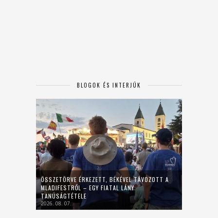
BLOGOK ÉS INTERJÚK
ÖSSZETÖRVE ÉRKEZETT, BÉKÉVEL TÁVOZOTT A
MLADIFESTRŐL – EGY FIATAL LÁNY
TANÚSÁGTÉTELE
2026. 08. 07.