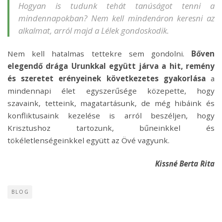
Hogyan is tudunk tehát tanúságot tenni a
mindennapokban? Nem kell mindenáron keresni az
alkalmat, arról majd a Lélek gondoskodik.
Nem kell hatalmas tettekre sem gondolni.
Bőven
elegendő drága Urunkkal együtt járva a hit, remény
és szeretet erényeinek következetes gyakorlása
a
mindennapi élet egyszerűsége közepette, hogy
szavaink, tetteink, magatartásunk, de még hibáink és
konfliktusaink kezelése is arról beszéljen, hogy
Krisztushoz tartozunk, bűneinkkel és
tökéletlenségeinkkel együtt az Övé vagyunk.
Kissné Berta Rita
BLOG