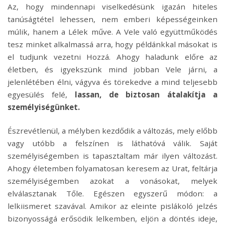
Az, hogy mindennapi viselkedésünk igazán hiteles
tanúságtétel lehessen, nem emberi képességeinken
múlik, hanem a Lélek műve. A Vele való együttműködés
tesz minket alkalmassá arra, hogy példánkkal másokat is
el tudjunk vezetni Hozzá. Ahogy haladunk előre az
életben, és igyekszünk mind jobban Vele járni, a
jelenlétében élni, vágyva és törekedve a mind teljesebb
egyesülés felé,
lassan, de biztosan átalakítja a
személyiségünket.
Észrevétlenül, a mélyben kezdődik a változás, mely előbb
vagy utóbb a felszínen is láthatóvá válik. Saját
személyiségemben is tapasztaltam már ilyen változást.
Ahogy életemben folyamatosan keresem az Urat, feltárja
személyiségemben azokat a vonásokat, melyek
elválasztanak Tőle. Egészen egyszerű módon: a
lelkiismeret szavával. Amikor az eleinte pislákoló jelzés
bizonyosságá erősödik lelkemben, eljön a döntés ideje,