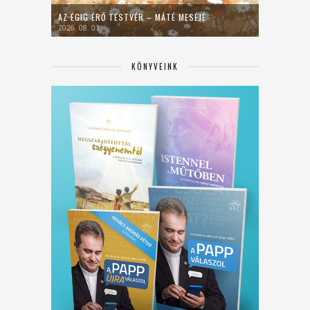
AZ ÉGIG ÉRŐ TESTVÉR – MÁTÉ MESÉJE
2026. 08. 01.
KÖNYVEINK