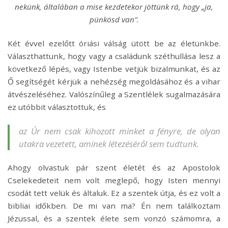
nekünk, általában a mise kezdetekor jöttünk rá, hogy „ja,
pünkösd van”.
Két évvel ezelőtt óriási válság ütött be az életünkbe.
Választhattunk, hogy vagy a családunk széthullása lesz a
következő lépés, vagy Istenbe vetjük bizalmunkat, és az
Ő segítségét kérjük a nehézség megoldásához és a vihar
átvészeléséhez. Valószínűleg a Szentlélek sugalmazására
ez utóbbit választottuk, és
az Úr nem csak kihozott minket a fényre, de olyan
utakra vezetett, aminek létezéséről sem tudtunk.
Ahogy olvastuk pár szent életét és az Apostolok
Cselekedeteit nem volt meglepő, hogy Isten mennyi
csodát tett velük és általuk. Ez a szentek útja, és ez volt a
bibliai időkben. De mi van ma? Én nem találkoztam
Jézussal, és a szentek élete sem vonzó számomra, a