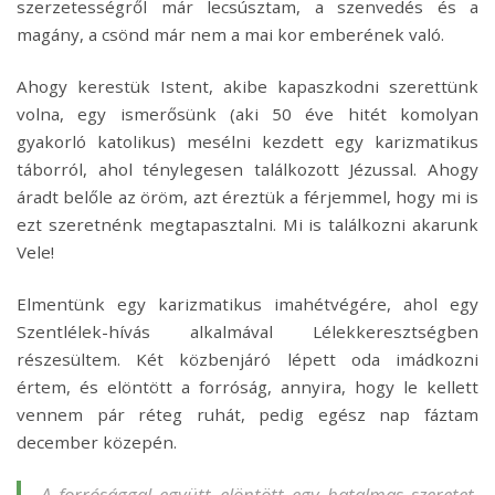
szerzetességről már lecsúsztam, a szenvedés és a
magány, a csönd már nem a mai kor emberének való.
Ahogy kerestük Istent, akibe kapaszkodni szerettünk
volna, egy ismerősünk (aki 50 éve hitét komolyan
gyakorló katolikus) mesélni kezdett egy karizmatikus
táborról, ahol ténylegesen találkozott Jézussal. Ahogy
áradt belőle az öröm, azt éreztük a férjemmel, hogy mi is
ezt szeretnénk megtapasztalni. Mi is találkozni akarunk
Vele!
Elmentünk egy karizmatikus imahétvégére, ahol egy
Szentlélek-hívás alkalmával Lélekkeresztségben
részesültem. Két közbenjáró lépett oda imádkozni
értem, és elöntött a forróság, annyira, hogy le kellett
vennem pár réteg ruhát, pedig egész nap fáztam
december közepén.
A forrósággal együtt elöntött egy hatalmas szeretet,