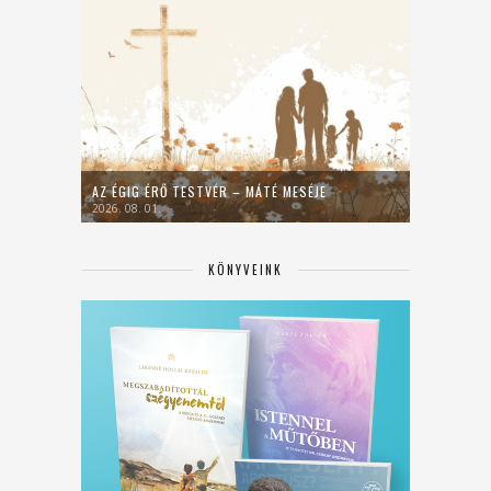
AZ ÉGIG ÉRŐ TESTVÉR – MÁTÉ MESÉJE
2026. 08. 01.
KÖNYVEINK