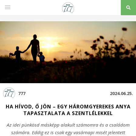
777
2024.06.25.
HA HÍVOD, Ő JÖN – EGY HÁROMGYEREKES ANYA
TAPASZTALATA A SZENTLÉLEKKEL
Az idei pünkösd másképp alakult számomra és a családom
számára. Eddig ez is csak egy vasárnapi misét jelentett