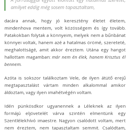
amilyet eddig még sosem tapasztaltam,
dacára annak, hogy jó keresztény életet életem,
mindenhova mentem, volt közösségem és így tovább.
Patakokban folytak a könnyeim, melyek nem a bűnbánat
könnyei voltak, hanem azé a hatalmas örömé, szereteté,
meghalottságé, amit akkor éreztem. Utána egy hangot
hallottam magamban:
már nem én élek, hanem Krisztus él
bennem.
Azóta is sokszor találkoztam Vele, de ilyen átütő erejű
megtapasztalást vártam minden alkalommal amikor
áldoztam, vagy ilyen imahétvégén voltam.
Idén pünkösdkor ugyanennek a Léleknek az ilyen
formájú eljövetelét várva szintén elmentünk egy
Szentlélekhívó imaestre. Nagyon csalódott voltam, mert
nem éreztem, nem tapasztaltam semmit. Csalódtam,