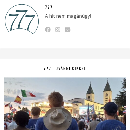
777
A hit nem magánügy!
777 TOVÁBBI CIKKEI: