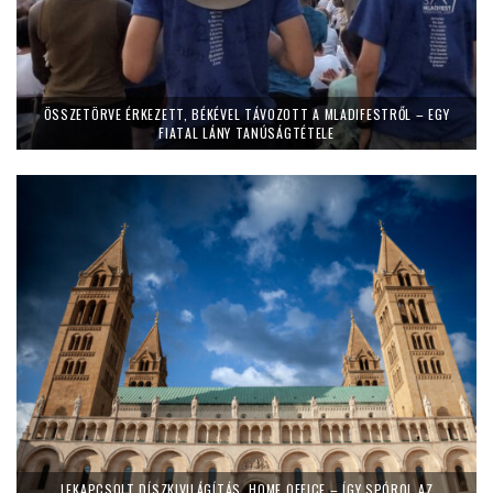
ÖSSZETÖRVE ÉRKEZETT, BÉKÉVEL TÁVOZOTT A MLADIFESTRŐL – EGY
FIATAL LÁNY TANÚSÁGTÉTELE
LEKAPCSOLT DÍSZKIVILÁGÍTÁS, HOME OFFICE – ÍGY SPÓROL AZ