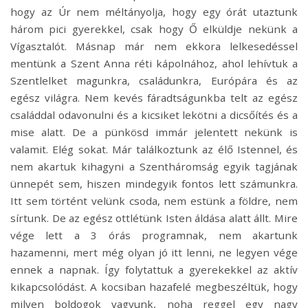
hogy az Úr nem méltányolja, hogy egy órát utaztunk
három pici gyerekkel, csak hogy Ő elküldje nekünk a
Vígasztalót. Másnap már nem ekkora lelkesedéssel
mentünk a Szent Anna réti kápolnához, ahol lehívtuk a
Szentlelket magunkra, családunkra, Európára és az
egész világra. Nem kevés fáradtságunkba telt az egész
családdal odavonulni és a kicsiket lekötni a dicsőítés és a
mise alatt. De a pünkösd immár jelentett nekünk is
valamit. Elég sokat. Már találkoztunk az élő Istennel, és
nem akartuk kihagyni a Szentháromság egyik tagjának
ünnepét sem, hiszen mindegyik fontos lett számunkra.
Itt sem történt velünk csoda, nem estünk a földre, nem
sírtunk. De az egész ottlétünk Isten áldása alatt állt. Mire
vége lett a 3 órás programnak, nem akartunk
hazamenni, mert még olyan jó itt lenni, ne legyen vége
ennek a napnak. Így folytattuk a gyerekekkel az aktív
kikapcsolódást. A kocsiban hazafelé megbeszéltük, hogy
milyen boldogok vagyunk, noha reggel egy nagy