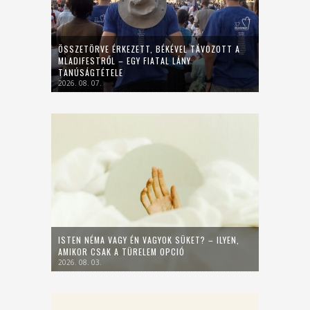
ÖSSZETÖRVE ÉRKEZETT, BÉKÉVEL TÁVOZOTT A
MLADIFESTRŐL – EGY FIATAL LÁNY
TANÚSÁGTÉTELE
2026. 08. 07.
ISTEN NÉMA VAGY ÉN VAGYOK SÜKET? – ILYEN,
AMIKOR CSAK A TÜRELEM OPCIÓ
2026. 08. 03.