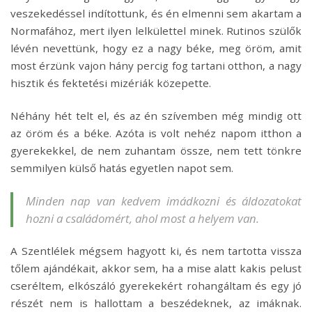
veszekedéssel indítottunk, és én elmenni sem akartam a
Normafához, mert ilyen lelkülettel minek. Rutinos szülők
lévén nevettünk, hogy ez a nagy béke, meg öröm, amit
most érzünk vajon hány percig fog tartani otthon, a nagy
hisztik és fektetési mizériák közepette.
Néhány hét telt el, és az én szívemben még mindig ott
az öröm és a béke. Azóta is volt nehéz napom itthon a
gyerekekkel, de nem zuhantam össze, nem tett tönkre
semmilyen külső hatás egyetlen napot sem.
Minden nap van kedvem imádkozni és áldozatokat
hozni a családomért, ahol most a helyem van.
A Szentlélek mégsem hagyott ki, és nem tartotta vissza
tőlem ajándékait, akkor sem, ha a mise alatt kakis pelust
cseréltem, elkószáló gyerekekért rohangáltam és egy jó
részét nem is hallottam a beszédeknek, az imáknak.