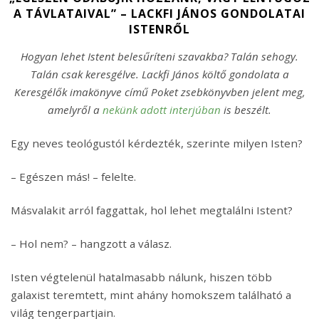
A TÁVLATAIVAL” – LACKFI JÁNOS GONDOLATAI
ISTENRŐL
Hogyan lehet Istent belesűríteni szavakba? Talán sehogy.
Talán csak keresgélve. Lackfi János költő gondolata a
Keresgélők imakönyve című Poket zsebkönyvben jelent meg,
amelyről a
nekünk adott interjúban
is beszélt.
Egy neves teológustól kérdezték, szerinte milyen Isten?
– Egészen más! – felelte.
Másvalakit arról faggattak, hol lehet megtalálni Istent?
– Hol nem? – hangzott a válasz.
Isten végtelenül hatalmasabb nálunk, hiszen több
galaxist teremtett, mint ahány homokszem található a
világ tengerpartjain.