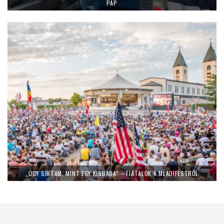
PAP
„ÚGY SÍRTAM, MINT EGY KISBABA” – FIATALOK A MLADIFESTRŐL