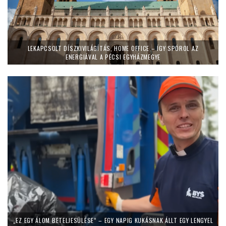
LEKAPCSOLT DÍSZKIVILÁGÍTÁS, HOME OFFICE – ÍGY SPÓROL AZ
ENERGIÁVAL A PÉCSI EGYHÁZMEGYE
„EZ EGY ÁLOM BETELJESÜLÉSE” – EGY NAPIG KUKÁSNAK ÁLLT EGY LENGYEL