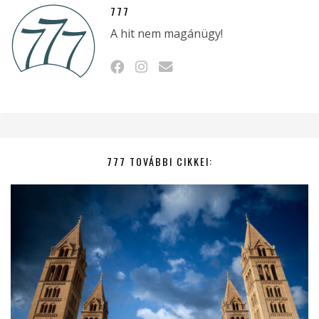
777
A hit nem magánügy!
777 TOVÁBBI CIKKEI: