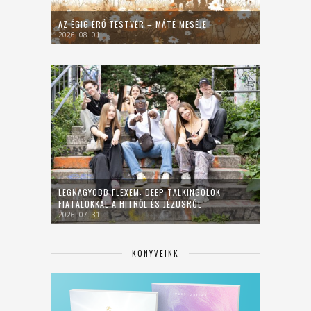
AZ ÉGIG ÉRŐ TESTVÉR – MÁTÉ MESÉJE
2026. 08. 01.
LEGNAGYOBB FLEXEM: DEEP TALKINGOLOK
FIATALOKKAL A HITRŐL ÉS JÉZUSRÓL
2026. 07. 31.
KÖNYVEINK