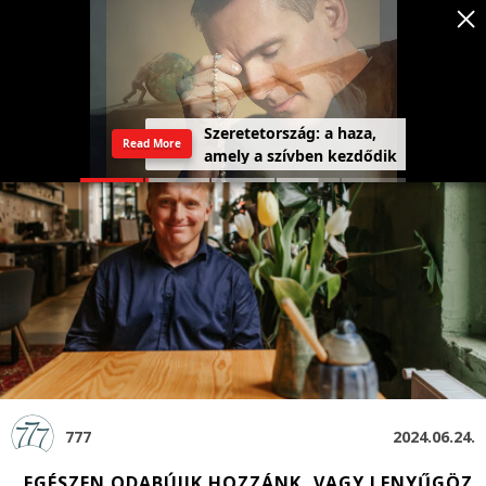
Szeretetország: a haza,
Read More
amely a szívben kezdődik
777
2024.06.24.
„EGÉSZEN ODABÚJIK HOZZÁNK, VAGY LENYŰGÖZ