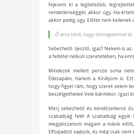
fejezem ki a legbelsőbb, legrejtet
rendetlenséggel, akkor úgy. Ha értetl
akkor pedig úgy. Előtte nem kellenek 
Ő arra tanít, hogy önmagammal és Vel
Sebezhető. Ijesztő, igaz? Nekem is az
a feltétel nélküli szeretetében, ha e
Mindezek mellett persze soha nem
Édesapám, hanem a Királyom is. Ezt 
hogy figyel rám, hogy szeret velem len
beszélgethetek Vele bármikor. Igazi ki
Merj sebezhető és kendőzetlenül ős
szabadság felé! A szabadság egyik 
megjátszanom magam a másik előtt, 
Elfogadott vagyok, és még csak nem i