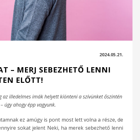
2024.05.21.
 – MERJ SEBEZHETŐ LENNI
TEN ELŐTT!
 az illedelmes imák helyett kiönteni a szívünket őszintén
t – úgy ahogy épp vagyunk.
 utamnak ez amúgy is pont most lett volna a része, de
nnyire sokat jelent Neki, ha merek sebezhető lenni