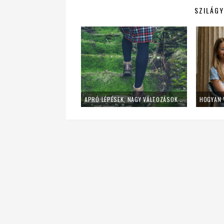
SZILÁGY
APRÓ LÉPÉSEK, NAGY VÁLTOZÁSOK – ÍGY VEDD KI A KAVICSOT A CIPŐDBŐL!