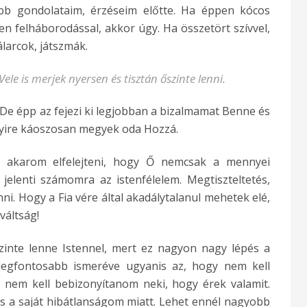
tebb gondolataim, érzéseim előtte. Ha éppen kócos
en felháborodással, akkor úgy. Ha összetört szívvel,
álarcok, játszmák.
e is merjek nyersen és tisztán őszinte lenni.
. De épp az fejezi ki legjobban a bizalmamat Benne és
nnyire káoszosan megyek oda Hozzá.
 akarom elfelejteni, hogy Ő nemcsak a mennyei
jelenti számomra az istenfélelem. Megtiszteltetés,
ni. Hogy a Fia vére által akadálytalanul mehetek elé,
váltság!
zinte lenne Istennel, mert ez nagyon nagy lépés a
legfontosabb ismeréve ugyanis az, hogy nem kell
nem kell bebizonyítanom neki, hogy érek valamit.
s a saját hibátlanságom miatt. Lehet ennél nagyobb