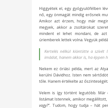
Higgyétek el, egy gyógyulófélben lévő
nő, egy önmagát mindig erősnek mut
Amikor azt érzem, hogy már megin
megyek, akkor a zsoltárokat szeret
mindent el lehet mondani, de azt
úriemberek lettek volna. Vegyük példáu
Kertelés nélkül kiöntötte a szívét
imádat, hanem akkor is, ha éppen ha
Nekem ez óriási példa, mert az Aty
kerülni Dávidhoz. Isten nem sértődö
tőle. Hanem értékelte az őszinteségét
Velem is így történt legutóbb. Már
listámat Istennek, amikor megállított,
vagy?
”. Tudom, hogy tudja – hát per