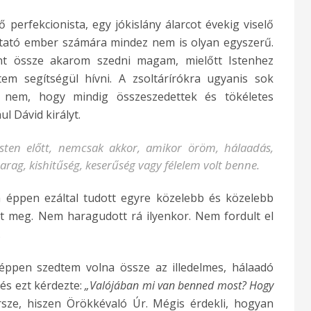
 perfekcionista, egy jókislány álarcot évekig viselő
ató ember számára mindez nem is olyan egyszerű.
t össze akarom szedni magam, mielőtt Istenhez
em segítségül hívni. A zsoltárírókra ugyanis sok
 nem, hogy mindig összeszedettek és tökéletes
l Dávid királyt.
 Isten előtt, nemcsak akkor, amikor öröm, hálaadás,
rag, kishitűség, keserűség vagy félelem volt benne.
a éppen ezáltal tudott egyre közelebb és közelebb
tt meg. Nem haragudott rá ilyenkor. Nem fordult el
.
 éppen szedtem volna össze az illedelmes, hálaadó
 és ezt kérdezte:
„Valójában mi van benned most? Hogy
sze, hiszen Örökkévaló Úr. Mégis érdekli, hogyan