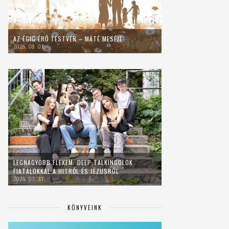
AZ ÉGIG ÉRŐ TESTVÉR – MÁTÉ MESÉJE
2026. 08. 01.
LEGNAGYOBB FLEXEM: DEEP TALKINGOLOK
FIATALOKKAL A HITRŐL ÉS JÉZUSRÓL
2026. 07. 31.
KÖNYVEINK