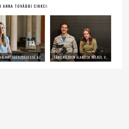
I ANNA TOVÁBBI CIKKEI:
HOGYAN VÁLHAT EGÉSZSÉGESSÉ AZ ISTENKÉPÜNK? – SCHINDLER ZSÓFIA PSZICHOLÓGUS GONDOLATAI
„TÁNC KÖZBEN ÁLARCOK NÉLKÜL VAGY JELEN” – BESZÉLGETÉS KÉT HÍVŐ TÁNCMŰVÉSSZEL