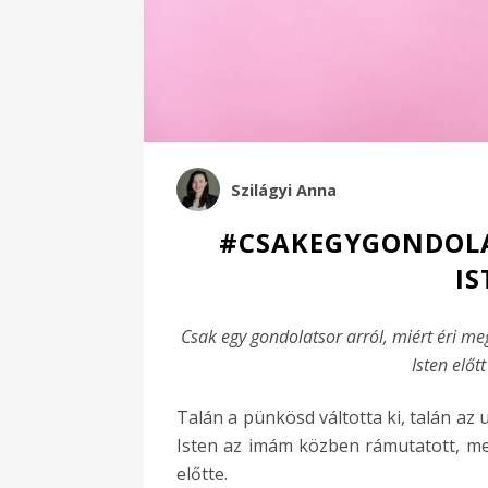
Szilágyi Anna
#CSAKEGYGONDOLAT
IS
Csak egy gondolatsor arról, miért éri meg
Isten előt
Talán a pünkösd váltotta ki, talán az
Isten az imám közben rámutatott, me
előtte.