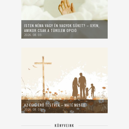
ISTEN NÉMA VAGY ÉN VAGYOK SÜKET? – ILYEN,
AMIKOR CSAK A TÜRELEM OPCIÓ
2026. 08. 03.
AZ ÉGIG ÉRŐ TESTVÉR – MÁTÉ MESÉJE
2026. 08. 01.
KÖNYVEINK