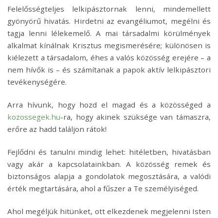
Felelősségteljes lelkipásztornak lenni, mindemellett
gyönyörű hivatás. Hirdetni az evangéliumot, megélni és
tagja lenni lélekemelő. A mai társadalmi körülmények
alkalmat kínálnak Krisztus megismerésére; különösen is
kiélezett a társadalom, éhes a valós közösség erejére – a
nem hívők is – és számítanak a papok aktív lelkipásztori
tevékenységére.
Arra hívunk, hogy hozd el magad és a közösséged a
kozossegek.hu
-ra, hogy akinek szüksége van támaszra,
erőre az hadd találjon rátok!
Fejlődni és tanulni mindig lehet: hitéletben, hivatásban
vagy akár a kapcsolatainkban. A közösség remek és
biztonságos alapja a gondolatok megosztására, a valódi
érték megtartására, ahol a fűszer a Te személyiséged.
Ahol megéljük hitünket, ott elkezdenek megjelenni Isten