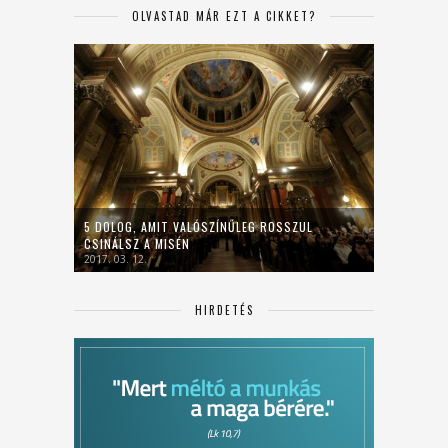
OLVASTAD MÁR EZT A CIKKET?
5 DOLOG, AMIT VALÓSZÍNŰLEG ROSSZUL
CSINÁLSZ A MISÉN
2017. 03. 12.
HIRDETÉS