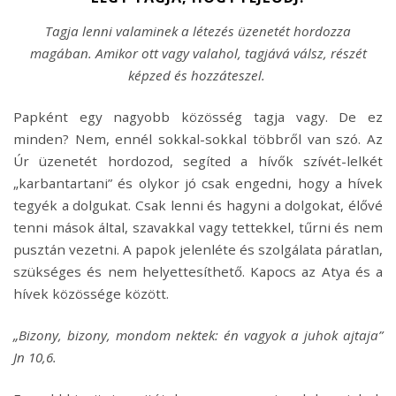
Tagja lenni valaminek a létezés üzenetét hordozza
magában. Amikor ott vagy valahol, tagjává válsz, részét
képzed és hozzáteszel.
Papként egy nagyobb közösség tagja vagy. De ez
minden? Nem, ennél sokkal-sokkal többről van szó. Az
Úr üzenetét hordozod, segíted a hívők szívét-lelkét
„karbantartani” és olykor jó csak engedni, hogy a hívek
tegyék a dolgukat. Csak lenni és hagyni a dolgokat, élővé
tenni mások által, szavakkal vagy tettekkel, tűrni és nem
pusztán vezetni. A papok jelenléte és szolgálata páratlan,
szükséges és nem helyettesíthető. Kapocs az Atya és a
hívek közössége között.
„Bizony, bizony, mondom nektek: én vagyok a juhok ajtaja”
Jn 10,6.