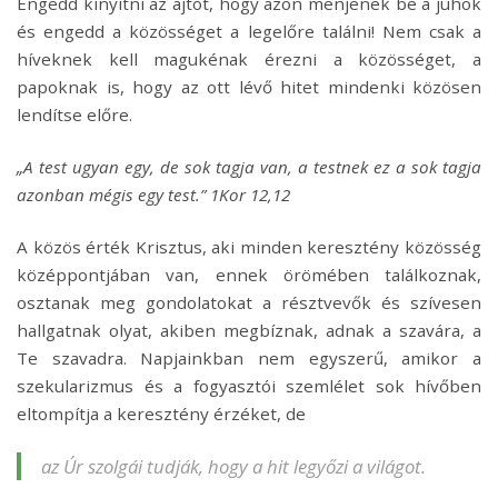
Engedd kinyitni az ajtót, hogy azon menjenek be a juhok
és engedd a közösséget a legelőre találni! Nem csak a
híveknek kell magukénak érezni a közösséget, a
papoknak is, hogy az ott lévő hitet mindenki közösen
lendítse előre.
„A test ugyan egy, de sok tagja van, a testnek ez a sok tagja
azonban mégis egy test.” 1Kor 12,12
A közös érték Krisztus, aki minden keresztény közösség
középpontjában van, ennek örömében találkoznak,
osztanak meg gondolatokat a résztvevők és szívesen
hallgatnak olyat, akiben megbíznak, adnak a szavára, a
Te szavadra. Napjainkban nem egyszerű, amikor a
szekularizmus és a fogyasztói szemlélet sok hívőben
eltompítja a keresztény érzéket, de
az Úr szolgái tudják, hogy a hit legyőzi a világot.