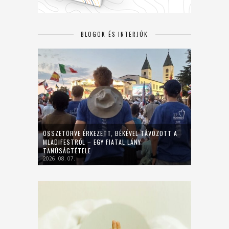
BLOGOK ÉS INTERJÚK
ÖSSZETÖRVE ÉRKEZETT, BÉKÉVEL TÁVOZOTT A
MLADIFESTRŐL – EGY FIATAL LÁNY
TANÚSÁGTÉTELE
2026. 08. 07.