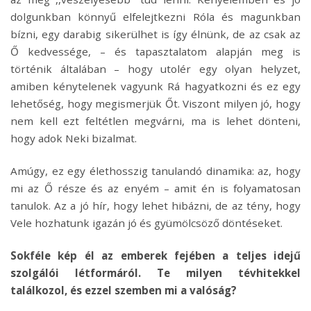
dolgunkban könnyű elfelejtkezni Róla és magunkban
bízni, egy darabig sikerülhet is így élnünk, de az csak az
Ő kedvessége, – és tapasztalatom alapján meg is
történik általában – hogy utolér egy olyan helyzet,
amiben kénytelenek vagyunk Rá hagyatkozni és ez egy
lehetőség, hogy megismerjük Őt. Viszont milyen jó, hogy
nem kell ezt feltétlen megvárni, ma is lehet dönteni,
hogy adok Neki bizalmat.
Amúgy, ez egy élethosszig tanulandó dinamika: az, hogy
mi az Ő része és az enyém – amit én is folyamatosan
tanulok. Az a jó hír, hogy lehet hibázni, de az tény, hogy
Vele hozhatunk igazán jó és gyümölcsöző döntéseket.
Sokféle kép él az emberek fejében a teljes idejű
szolgálói létformáról. Te milyen tévhitekkel
találkozol, és ezzel szemben mi a valóság?