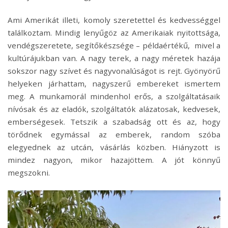
Ami Amerikát illeti, komoly szeretettel és kedvességgel
találkoztam. Mindig lenyűgöz az Amerikaiak nyitottsága,
vendégszeretete, segítőkészsége – példaértékű, mivel a
kultúrájukban van. A nagy terek, a nagy méretek hazája
sokszor nagy szívet és nagyvonalúságot is rejt. Gyönyörű
helyeken járhattam, nagyszerű embereket ismertem
meg. A munkamorál mindenhol erős, a szolgáltatásaik
nívósak és az eladók, szolgáltatók alázatosak, kedvesek,
emberségesek. Tetszik a szabadság ott és az, hogy
törődnek egymással az emberek, random szóba
elegyednek az utcán, vásárlás közben. Hiányzott is
mindez nagyon, mikor hazajöttem. A jót könnyű
megszokni.