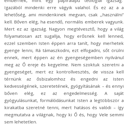
embernek, mint egy papíralapú teológiai igazság.
Igazából mindenki erre vágyik valahol. És ez az a a
lehetőség, ami mindenkinek megvan, csak ,,használni”
kell. Bőven elég, ha esendő, normális emberek vagyunk.
Mert ez az igazság. Nagyon megtévesztő, hogy a világ
folyamatosan azt sugallja, hogy erősnek kell lenned,
ezzel szemben Isten éppen arra tanít, hogy merhetek
gyenge lenni, Rá támaszkodni, ezt elfogadni, sőt örülni
ennek, mert éppen az én gyengeségemben nyilvánul
meg az Ő ereje és kegyelme. Nem szoktuk szeretni a
gyengeséget, mert ez kontrollvesztés, de vissza kell
térnünk az ősbizalomhoz és engedni az Isten
kedvességének, szeretetének, gyógyításának – és ennyi
bőven elég, ez az engedelmesség. A saját
gyógyulásunkat, formálódásunkat Isten a legtöbbször a
kirakatba szeretné tenni, mert hatásos és valódi – így
megmutatva a világnak, hogy ki Ő és, hogy Vele semmi
sem lehetetlen.