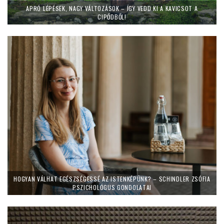
APRÓ LÉPÉSEK, NAGY VÁLTOZÁSOK – ÍGY VEDD KI A KAVICSOT A
CIPŐDBŐL!
HOGYAN VÁLHAT EGÉSZSÉGESSÉ AZ ISTENKÉPÜNK? – SCHINDLER ZSÓFIA
PSZICHOLÓGUS GONDOLATAI