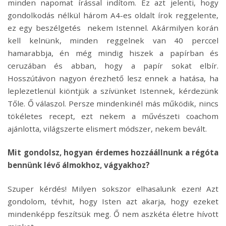
minden napomat írással indítom. Ez azt jelenti, hogy
gondolkodás nélkül három A4-es oldalt írok reggelente,
ez egy beszélgetés nekem Istennel. Akármilyen korán
kell kelnünk, minden reggelnek van 40 perccel
hamarabbja, én még mindig hiszek a papírban és
ceruzában és abban, hogy a papír sokat elbír.
Hosszútávon nagyon érezhető lesz ennek a hatása, ha
leplezetlenül kiöntjük a szívünket Istennek, kérdezünk
Tőle. Ő válaszol. Persze mindenkinél más működik, nincs
tökéletes recept, ezt nekem a művészeti coachom
ajánlotta, világszerte elismert módszer, nekem bevált.
Mit gondolsz, hogyan érdemes hozzáállnunk a régóta
bennünk lévő álmokhoz, vágyakhoz?
Szuper kérdés! Milyen sokszor elhasalunk ezen! Azt
gondolom, tévhit, hogy Isten azt akarja, hogy ezeket
mindenképp feszítsük meg. Ő nem aszkéta életre hívott