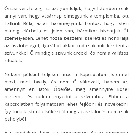
Óriási veszteség, ha azt gondoljuk, hogy Istenben csak
annyi van, hogy vasárnap elmegyünk a templomba, ott
hallunk Róla, aztán hazamegyünk. Fontos, hogy Isten
mindig elérhető és jelen van, bármikor hívhatjuk Őt
személyesen. Lehet hozzá beszélni, szereti és honorálja
az őszinteséget, igazából akkor tud csak mit kezdeni a
szívünkkel. Ő mindig a szívünk érdekli és nem a vallásos
rituálék.
Nekem például teljesen más a kapcsolatom Istennel
most, mint tavaly, és nem Ő változott, hanem az,
amennyit én látok Őbelőle, meg amennyire közel
merem és tudom engedni a szívemhez. Ebben a
kapcsolatban folyamatosan lehet fejlődni és növekedni.
Így tudjuk Istent elsőkézből megtapasztalni és nem csak
páholyból.
Azt gondolom, hogy az istenismeret és az önismeret