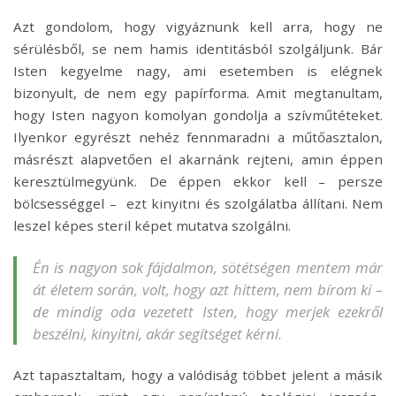
Azt gondolom, hogy vigyáznunk kell arra, hogy ne
sérülésből, se nem hamis identitásból szolgáljunk. Bár
Isten kegyelme nagy, ami esetemben is elégnek
bizonyult, de nem egy papírforma. Amit megtanultam,
hogy Isten nagyon komolyan gondolja a szívműtéteket.
Ilyenkor egyrészt nehéz fennmaradni a műtőasztalon,
másrészt alapvetően el akarnánk rejteni, amin éppen
keresztülmegyünk. De éppen ekkor kell – persze
bölcsességgel – ezt kinyitni és szolgálatba állítani. Nem
leszel képes steril képet mutatva szolgálni.
Én is nagyon sok fájdalmon, sötétségen mentem már
át életem során, volt, hogy azt hittem, nem bírom ki –
de mindig oda vezetett Isten, hogy merjek ezekről
beszélni, kinyitni, akár segítséget kérni.
Azt tapasztaltam, hogy a valódiság többet jelent a másik