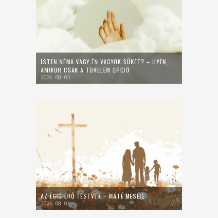
ISTEN NÉMA VAGY ÉN VAGYOK SÜKET? – ILYEN,
AMIKOR CSAK A TÜRELEM OPCIÓ
2026. 08. 03.
AZ ÉGIG ÉRŐ TESTVÉR – MÁTÉ MESÉJE
2026. 08. 01.