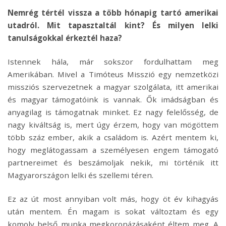
Nemrég tértél vissza a több hónapig tartó amerikai
utadról. Mit tapasztaltál kint? És milyen lelki
tanulságokkal érkeztél haza?
Istennek hála, már sokszor fordulhattam meg
Amerikában. Mivel a Timóteus Misszió egy nemzetközi
missziós szervezetnek a magyar szolgálata, itt amerikai
és magyar támogatóink is vannak. Ők imádságban és
anyagilag is támogatnak minket. Ez nagy felelősség, de
nagy kiváltság is, mert úgy érzem, hogy van mögöttem
több száz ember, akik a családom is. Azért mentem ki,
hogy meglátogassam a személyesen engem támogató
partnereimet és beszámoljak nekik, mi történik itt
Magyarországon lelki és szellemi téren.
Ez az út most annyiban volt más, hogy öt év kihagyás
után mentem. Én magam is sokat változtam és egy
komoly belső munka megkoronázásaként éltem meg. A