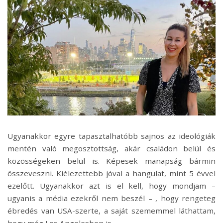
Ugyanakkor egyre tapasztalhatóbb sajnos az ideológiák
mentén való megosztottság, akár családon belül és
közösségeken belül is. Képesek manapság bármin
összeveszni. Kiélezettebb jóval a hangulat, mint 5 évvel
ezelőtt. Ugyanakkor azt is el kell, hogy mondjam –
ugyanis a média ezekről nem beszél – , hogy rengeteg
ébredés van USA-szerte, a saját szememmel láthattam,
hogy még Los Angelesben is.