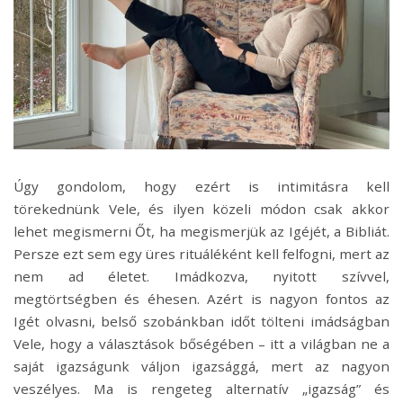
Úgy gondolom, hogy ezért is intimitásra kell
törekednünk Vele, és ilyen közeli módon csak akkor
lehet megismerni Őt, ha megismerjük az Igéjét, a Bibliát.
Persze ezt sem egy üres rituáléként kell felfogni, mert az
nem ad életet. Imádkozva, nyitott szívvel,
megtörtségben és éhesen. Azért is nagyon fontos az
Igét olvasni, belső szobánkban időt tölteni imádságban
Vele, hogy a választások bőségében – itt a világban ne a
saját igazságunk váljon igazsággá, mert az nagyon
veszélyes. Ma is rengeteg alternatív „igazság” és