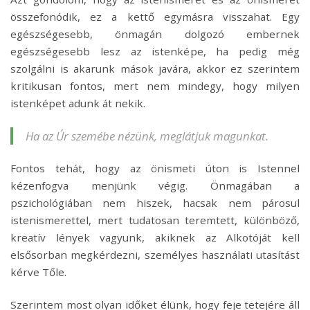
összefonódik, ez a kettő egymásra visszahat. Egy
egészségesebb, önmagán dolgozó embernek
egészségesebb lesz az istenképe, ha pedig még
szolgálni is akarunk mások javára, akkor ez szerintem
kritikusan fontos, mert nem mindegy, hogy milyen
istenképet adunk át nekik.
Ha az Úr szemébe nézünk, meglátjuk magunkat.
Fontos tehát, hogy az önismeti úton is Istennel
kézenfogva menjünk végig. Önmagában a
pszichológiában nem hiszek, hacsak nem párosul
istenismerettel, mert tudatosan teremtett, különböző,
kreatív lények vagyunk, akiknek az Alkotóját kell
elsősorban megkérdezni, személyes használati utasítást
kérve Tőle.
Szerintem most olyan időket élünk, hogy feje tetejére áll