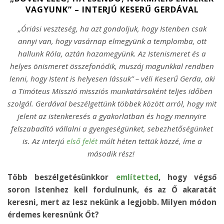
VAGYUNK” – INTERJÚ KESERŰ GERDÁVAL
„Óriási veszteség, ha azt gondoljuk, hogy Istenben csak
annyi van, hogy vasárnap elmegyünk a templomba, ott
hallunk Róla, aztán hazamegyünk. Az Istenismeret és a
helyes önismeret összefonódik, muszáj magunkkal rendben
lenni, hogy Istent is helyesen lássuk” – véli Keserű Gerda, aki
a Timóteus Misszió missziós munkatársaként teljes időben
szolgál. Gerdával beszélgettünk többek között arról, hogy mit
jelent az istenkeresés a gyakorlatban és hogy mennyire
felszabadító vállalni a gyengeségünket, sebezhetőségünket
is. Az interjú
első felét
múlt héten tettük közzé, íme a
második rész!
Több beszélgetésünkkor
említetted
, hogy végső
soron Istenhez kell fordulnunk, és az Ő akaratát
keresni, mert az lesz nekünk a legjobb. Milyen módon
érdemes keresnünk Őt?