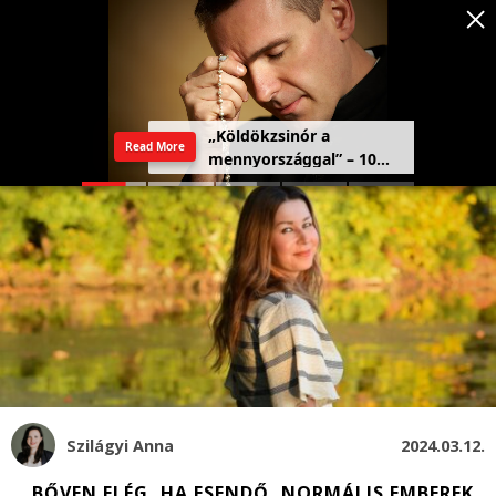
„Köldökzsinór a
Read More
mennyországgal” – 10
férfi vallomása a
rózsafüzérről
Szilágyi Anna
2024.03.12.
„BŐVEN ELÉG, HA ESENDŐ, NORMÁLIS EMBEREK