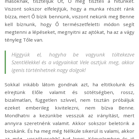
másoknak, tiszteljük Őt, Ő meg tiszteli a hitünket.
Viszont sokszor elfelejtjük, hogy a munka részét ránk
bízza, mert Ő bízik bennünk, viszont nekünk meg Benne
kell bíznunk, hogy Ő természetfeletti módon segít
megtenni a lépéseket, megnyitni az ajtókat, ha az a vágy
tényleg Tőle van.
Higgyük el, hogyha be vagyunk töltekezve
Szentlélekkel és a vágyainkat Vele osztjuk meg, akkor
igenis történhetnek nagy dolgok!
Sokkal inkább látom gondnak azt, ha eltitkolunk és
elrejtünk Előle valamit és sötétségben, rossz,
bizalmatlan, független szívvel, nem tisztán próbáljuk
ezeket emberileg kivitelezni, nem bízva Benne.
Mondhatni a kezünkbe vesszük az irányítást, mert
annyira szeretnénk valamit. Akkor sokszor beletörik a
bicskánk. És ha meg még Nélküle sikerül is valami, akkor
az még ,,veszélyesebb” tud lenni. Kényelemben és jó