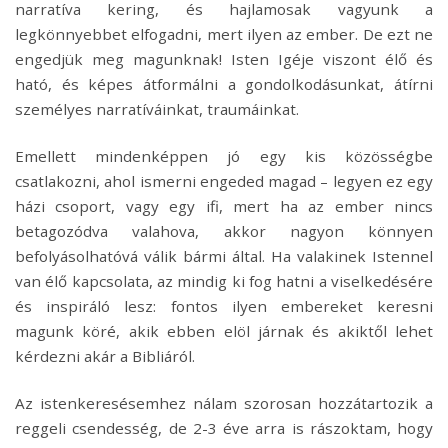
narratíva kering, és hajlamosak vagyunk a
legkönnyebbet elfogadni, mert ilyen az ember. De ezt ne
engedjük meg magunknak! Isten Igéje viszont élő és
ható, és képes átformálni a gondolkodásunkat, átírni
személyes narratíváinkat, traumáinkat.
Emellett mindenképpen jó egy kis közösségbe
csatlakozni, ahol ismerni engeded magad – legyen ez egy
házi csoport, vagy egy ifi, mert ha az ember nincs
betagozódva valahova, akkor nagyon könnyen
befolyásolhatóvá válik bármi által. Ha valakinek Istennel
van élő kapcsolata, az mindig ki fog hatni a viselkedésére
és inspiráló lesz: fontos ilyen embereket keresni
magunk köré, akik ebben elöl járnak és akiktől lehet
kérdezni akár a Bibliáról.
Az istenkeresésemhez nálam szorosan hozzátartozik a
reggeli csendesség, de 2-3 éve arra is rászoktam, hogy