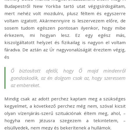
Budapestről New Yorkba tartó utat végigsírdogáltam,
mert nehéz volt mozdulni, plusz féltem és egyszerre
voltam izgatott. Akármennyire is leszervezem előre, de
sosem tudom egészen pontosan ilyenkor, hogy mibe
érkezem, mi hogyan lesz. Ez egy egész más,
kiszolgáltatott helyzet és fizikailag is nagyon el voltam
fáradva. De aztán az Úr nagyvonalúságát éreztem végig,
és
Ő biztosított afelől, hogy Ő majd mindenről
gondoskodik, az én dolgom csak az, hogy szeressem
az embereket.
Mindig csak az adott perchez kaptam meg a szükséges
kegyelmet, a következő perchez még nem, szóval kicsit
olyan vízenjárás-szerű szituációnak éltem meg, ahol, –
hogyha nem Jézusra szegezem a tekintetem, –
elsüllyedek, nem megy és bekerítenek a hullámok.