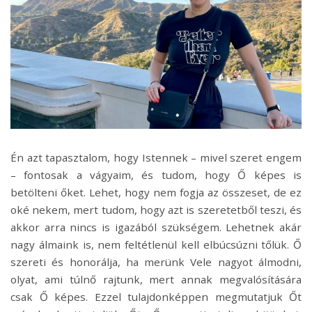
Én azt tapasztalom, hogy Istennek – mivel szeret engem
– fontosak a vágyaim, és tudom, hogy Ő képes is
betölteni őket. Lehet, hogy nem fogja az összeset, de ez
oké nekem, mert tudom, hogy azt is szeretetből teszi, és
akkor arra nincs is igazából szükségem. Lehetnek akár
nagy álmaink is, nem feltétlenül kell elbúcsúzni tőlük. Ő
szereti és honorálja, ha merünk Vele nagyot álmodni,
olyat, ami túlnő rajtunk, mert annak megvalósítására
csak Ő képes. Ezzel tulajdonképpen megmutatjuk Őt