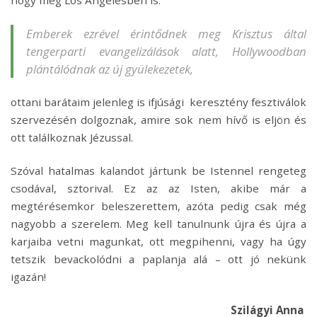
Emberek ezrével érintődnek meg Krisztus által
tengerparti evangelizálások alatt, Hollywoodban
plántálódnak az új gyülekezetek,
ottani barátaim jelenleg is ifjúsági keresztény fesztiválok
szervezésén dolgoznak, amire sok nem hívő is eljön és
ott találkoznak Jézussal.
Szóval hatalmas kalandot jártunk be Istennel rengeteg
csodával, sztorival. Ez az az Isten, akibe már a
megtérésemkor beleszerettem, azóta pedig csak még
nagyobb a szerelem. Meg kell tanulnunk újra és újra a
karjaiba vetni magunkat, ott megpihenni, vagy ha úgy
tetszik bevackolódni a paplanja alá – ott jó nekünk
igazán!
Szilágyi Anna