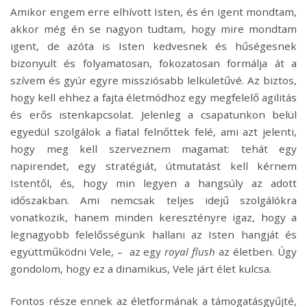
Amikor engem erre elhívott Isten, és én igent mondtam,
akkor még én se nagyon tudtam, hogy mire mondtam
igent, de azóta is Isten kedvesnek és hűségesnek
bizonyult és folyamatosan, fokozatosan formálja át a
szívem és gyúr egyre missziósabb lelkületűvé. Az biztos,
hogy kell ehhez a fajta életmódhoz egy megfelelő agilitás
és erős istenkapcsolat. Jelenleg a csapatunkon belül
egyedül szolgálok a fiatal felnőttek felé, ami azt jelenti,
hogy meg kell szerveznem magamat: tehát egy
napirendet, egy stratégiát, útmutatást kell kérnem
Istentől, és, hogy min legyen a hangsúly az adott
időszakban. Ami nemcsak teljes idejű szolgálókra
vonatkozik, hanem minden keresztényre igaz, hogy a
legnagyobb felelősségünk hallani az Isten hangját és
együttműködni Vele, – az egy
royal flush
az életben. Úgy
gondolom, hogy ez a dinamikus, Vele járt élet kulcsa.
Fontos része ennek az életformának a támogatásgyűjté,