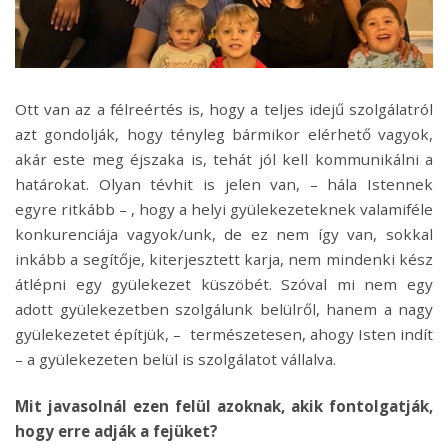
Ott van az a félreértés is, hogy a teljes idejű szolgálatról
azt gondolják, hogy tényleg bármikor elérhető vagyok,
akár este meg éjszaka is, tehát jól kell kommunikálni a
határokat. Olyan tévhit is jelen van, – hála Istennek
egyre ritkább – , hogy a helyi gyülekezeteknek valamiféle
konkurenciája vagyok/unk, de ez nem így van, sokkal
inkább a segítője, kiterjesztett karja, nem mindenki kész
átlépni egy gyülekezet küszöbét. Szóval mi nem egy
adott gyülekezetben szolgálunk belülről, hanem a nagy
gyülekezetet építjük, – természetesen, ahogy Isten indít
– a gyülekezeten belül is szolgálatot vállalva.
Mit javasolnál ezen felül azoknak, akik fontolgatják,
hogy erre adják a fejüket?