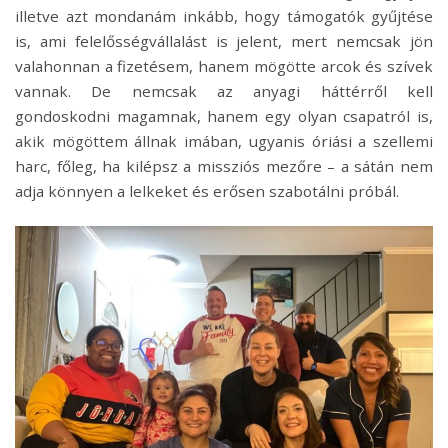
illetve azt mondanám inkább, hogy támogatók gyűjtése
is, ami felelősségvállalást is jelent, mert nemcsak jön
valahonnan a fizetésem, hanem mögötte arcok és szívek
vannak. De nemcsak az anyagi háttérről kell
gondoskodni magamnak, hanem egy olyan csapatról is,
akik mögöttem állnak imában, ugyanis óriási a szellemi
harc, főleg, ha kilépsz a missziós mezőre – a sátán nem
adja könnyen a lelkeket és erősen szabotálni próbál.