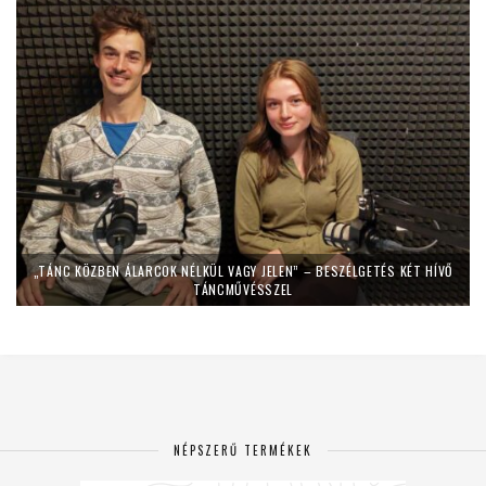
„TÁNC KÖZBEN ÁLARCOK NÉLKÜL VAGY JELEN” – BESZÉLGETÉS KÉT HÍVŐ
TÁNCMŰVÉSSZEL
NÉPSZERŰ TERMÉKEK