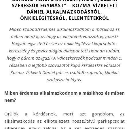
SZERESSÜK EGYMÁST” – KOZMA-VÍZKELETI
DÁNIEL ALKALMAZKODÁSRÓL,
ÖNKIELÉGÍTÉSRŐL, ELLENTÉTEKRŐL
Miben szabad/érdemes alkalmazkodnom a másikhoz és
miben nem? Igaz, hogy az ellentétek vonzzák egymást?
Hogyan egyezteti össze az önkielégítéssel kapcsolatos
keresztény és pszichológiai álláspontot? Honnan tudom,
hogy a párom az igazi? A Válaszkeresők podcast minden 5.
részében a legtöbb szavazatot kapó kérdésekre válaszol
Kozma-Vízkeleti Dániel pár-és családterapeuta, klinikai
szakpszichológus.
Miben érdemes alkalmazkodnom a másikhoz és miben
nem?
Örülök a kérdésnek, mert azt gondolom, az
alkalmazkodás az elkötelezett hosszútávú párkapcsolat
sikerének egyik záloga. Az a két évtizedes szakmai