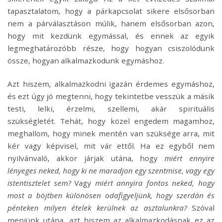
tapasztalatom, hogy a párkapcsolat sikere elsősorban
nem a párválasztáson múlik, hanem elsősorban azon,
hogy mit kezdünk egymással, és ennek az egyik
legmeghatározóbb része, hogy hogyan csiszolódunk
össze, hogyan alkalmazkodunk egymáshoz.
Azt hiszem, alkalmazkodni igazán érdemes egymáshoz,
és ezt úgy jó megtenni, hogy tekintetbe vesszük a másik
testi, lelki, érzelmi, szellemi, akár spirituális
szükségletét. Tehát, hogy közel engedem magamhoz,
meghallom, hogy minek mentén van szüksége arra, mit
kér vagy képvisel, mit vár ettől. Ha ez egyből nem
nyilvánvaló, akkor járjak utána, hogy
miért ennyire
lényeges neked, hogy ki ne maradjon egy szentmise, vagy egy
istentisztelet sem?
Vagy
miért annyira fontos neked, hogy
most a böjtben különösen odafigyeljünk, hogy szerdán és
pénteken milyen ételek kerülnek az asztalunkra?
Szóval
menjünk utána, azt hiszem az alkalmazkodásnak ez az