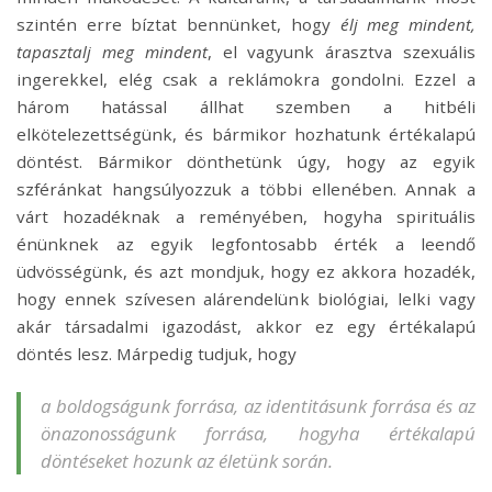
szintén erre bíztat bennünket, hogy
élj meg mindent,
tapasztalj meg mindent
, el vagyunk árasztva szexuális
ingerekkel, elég csak a reklámokra gondolni. Ezzel a
három hatással állhat szemben a hitbéli
elkötelezettségünk, és bármikor hozhatunk értékalapú
döntést. Bármikor dönthetünk úgy, hogy az egyik
szféránkat hangsúlyozzuk a többi ellenében. Annak a
várt hozadéknak a reményében, hogyha spirituális
énünknek az egyik legfontosabb érték a leendő
üdvösségünk, és azt mondjuk, hogy ez akkora hozadék,
hogy ennek szívesen alárendelünk biológiai, lelki vagy
akár társadalmi igazodást, akkor ez egy értékalapú
döntés lesz. Márpedig tudjuk, hogy
a boldogságunk forrása, az identitásunk forrása és az
önazonosságunk forrása, hogyha értékalapú
döntéseket hozunk az életünk során.