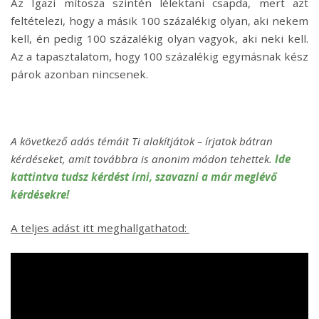
Az Igazi mítosza szintén lélektani csapda, mert azt
feltételezi, hogy a másik 100 százalékig olyan, aki nekem
kell, én pedig 100 százalékig olyan vagyok, aki neki kell.
Az a tapasztalatom, hogy 100 százalékig egymásnak kész
párok azonban nincsenek.
A következő adás témáit Ti alakítjátok – írjatok bátran
kérdéseket, amit továbbra is anonim módon tehettek.
Ide
kattintva tudsz kérdést írni, szavazni a már meglévő
kérdésekre!
A teljes adást itt meghallgathatod: