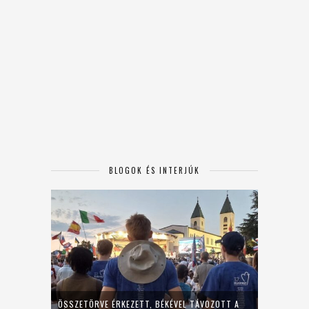
BLOGOK ÉS INTERJÚK
ÖSSZETÖRVE ÉRKEZETT, BÉKÉVEL TÁVOZOTT A