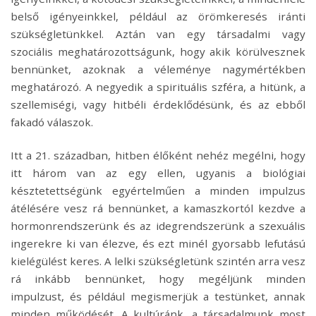
belső igényeinkkel, például az örömkeresés iránti
szükségletünkkel. Aztán van egy társadalmi vagy
szociális meghatározottságunk, hogy akik körülvesznek
bennünket, azoknak a véleménye nagymértékben
meghatározó. A negyedik a spirituális szféra, a hitünk, a
szellemiségi, vagy hitbéli érdeklődésünk, és az ebből
fakadó válaszok.
Itt a 21. században, hitben élőként nehéz megélni, hogy
itt három van az egy ellen, ugyanis a biológiai
késztetettségünk egyértelműen a minden impulzus
átélésére vesz rá bennünket, a kamaszkortól kezdve a
hormonrendszerünk és az idegrendszerünk a szexuális
ingerekre ki van élezve, és ezt minél gyorsabb lefutású
kielégülést keres. A lelki szükségletünk szintén arra vesz
rá inkább bennünket, hogy megéljünk minden
impulzust, és például megismerjük a testünket, annak
minden működését. A kultúránk, a társadalmunk most