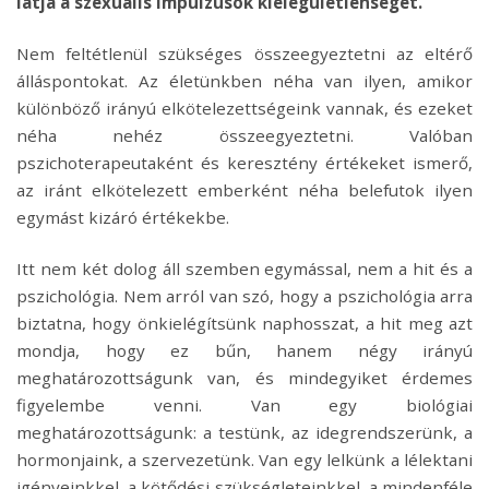
látja a szexuális impulzusok kielégületlenségét.
Nem feltétlenül szükséges összeegyeztetni az eltérő
álláspontokat. Az életünkben néha van ilyen, amikor
különböző irányú elkötelezettségeink vannak, és ezeket
néha nehéz összeegyeztetni. Valóban
pszichoterapeutaként és keresztény értékeket ismerő,
az iránt elkötelezett emberként néha belefutok ilyen
egymást kizáró értékekbe.
Itt nem két dolog áll szemben egymással, nem a hit és a
pszichológia. Nem arról van szó, hogy a pszichológia arra
biztatna, hogy önkielégítsünk naphosszat, a hit meg azt
mondja, hogy ez bűn, hanem négy irányú
meghatározottságunk van, és mindegyiket érdemes
figyelembe venni. Van egy biológiai
meghatározottságunk: a testünk, az idegrendszerünk, a
hormonjaink, a szervezetünk. Van egy lelkünk a lélektani
igényeinkkel, a kötődési szükségleteinkkel, a mindenféle