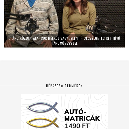
„TÁNC KÖZBEN ÁLARCOK NÉLKÜL VAGY JELEN” – BESZÉLGETÉS KÉT HÍVŐ
TÁNCMŰVÉSSZEL
NÉPSZERŰ TERMÉKEK