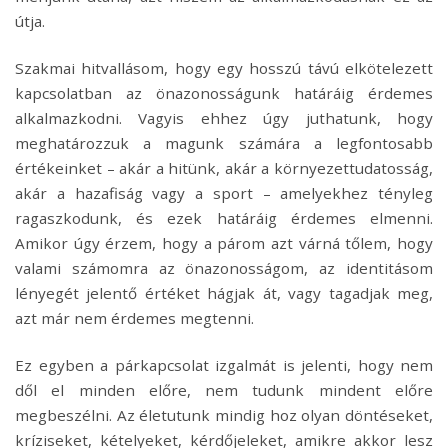
útja.
Szakmai hitvallásom, hogy egy hosszú távú elkötelezett
kapcsolatban az önazonosságunk határáig érdemes
alkalmazkodni. Vagyis ehhez úgy juthatunk, hogy
meghatározzuk a magunk számára a legfontosabb
értékeinket – akár a hitünk, akár a környezettudatosság,
akár a hazafiság vagy a sport – amelyekhez tényleg
ragaszkodunk, és ezek határáig érdemes elmenni.
Amikor úgy érzem, hogy a párom azt várná tőlem, hogy
valami számomra az önazonosságom, az identitásom
lényegét jelentő értéket hágjak át, vagy tagadjak meg,
azt már nem érdemes megtenni.
Ez egyben a párkapcsolat izgalmát is jelenti, hogy nem
dől el minden előre, nem tudunk mindent előre
megbeszélni. Az életutunk mindig hoz olyan döntéseket,
kríziseket, kételyeket, kérdőjeleket, amikre akkor lesz