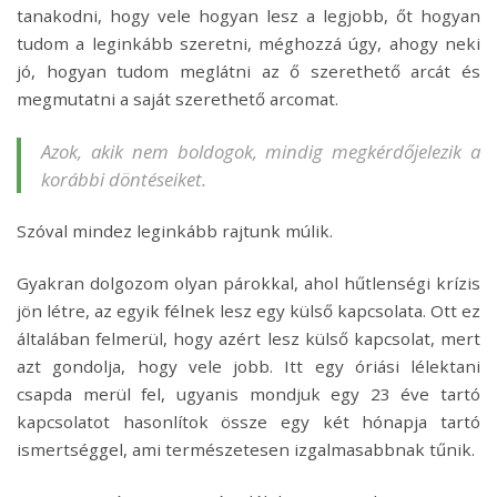
tanakodni, hogy vele hogyan lesz a legjobb, őt hogyan
tudom a leginkább szeretni, méghozzá úgy, ahogy neki
jó, hogyan tudom meglátni az ő szerethető arcát és
megmutatni a saját szerethető arcomat.
Azok, akik nem boldogok, mindig megkérdőjelezik a
korábbi döntéseiket.
Szóval mindez leginkább rajtunk múlik.
Gyakran dolgozom olyan párokkal, ahol hűtlenségi krízis
jön létre, az egyik félnek lesz egy külső kapcsolata. Ott ez
általában felmerül, hogy azért lesz külső kapcsolat, mert
azt gondolja, hogy vele jobb. Itt egy óriási lélektani
csapda merül fel, ugyanis mondjuk egy 23 éve tartó
kapcsolatot hasonlítok össze egy két hónapja tartó
ismertséggel, ami természetesen izgalmasabbnak tűnik.