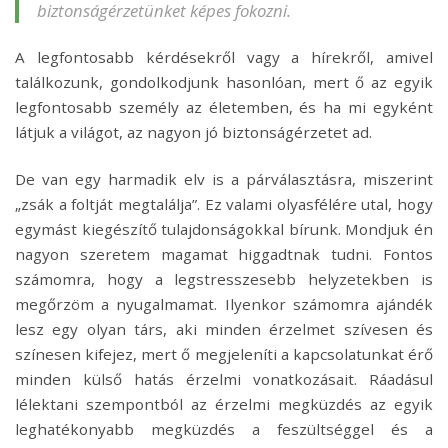
biztonságérzetünket képes fokozni.
A legfontosabb kérdésekről vagy a hírekről, amivel
találkozunk, gondolkodjunk hasonlóan, mert ő az egyik
legfontosabb személy az életemben, és ha mi egyként
látjuk a világot, az nagyon jó biztonságérzetet ad.
De van egy harmadik elv is a párválasztásra, miszerint
„zsák a foltját megtalálja”. Ez valami olyasfélére utal, hogy
egymást kiegészítő tulajdonságokkal bírunk. Mondjuk én
nagyon szeretem magamat higgadtnak tudni. Fontos
számomra, hogy a legstresszesebb helyzetekben is
megőrzöm a nyugalmamat. Ilyenkor számomra ajándék
lesz egy olyan társ, aki minden érzelmet szívesen és
színesen kifejez, mert ő megjeleníti a kapcsolatunkat érő
minden külső hatás érzelmi vonatkozásait. Ráadásul
lélektani szempontból az érzelmi megküzdés az egyik
leghatékonyabb megküzdés a feszültséggel és a