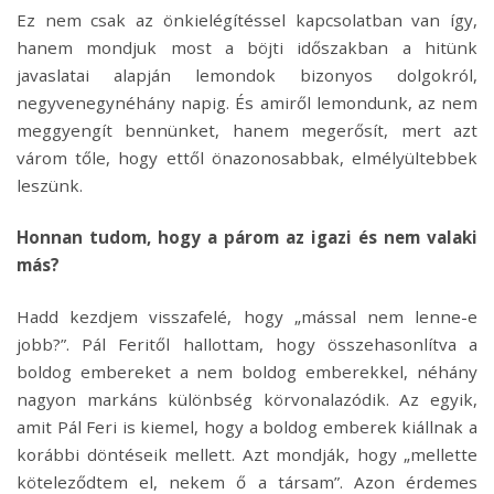
Ez nem csak az önkielégítéssel kapcsolatban van így,
hanem mondjuk most a böjti időszakban a hitünk
javaslatai alapján lemondok bizonyos dolgokról,
negyvenegynéhány napig. És amiről lemondunk, az nem
meggyengít bennünket, hanem megerősít, mert azt
várom tőle, hogy ettől önazonosabbak, elmélyültebbek
leszünk.
Honnan tudom, hogy a párom az igazi és nem valaki
más?
Hadd kezdjem visszafelé, hogy „mással nem lenne-e
jobb?”. Pál Feritől hallottam, hogy összehasonlítva a
boldog embereket a nem boldog emberekkel, néhány
nagyon markáns különbség körvonalazódik. Az egyik,
amit Pál Feri is kiemel, hogy a boldog emberek kiállnak a
korábbi döntéseik mellett. Azt mondják, hogy „mellette
köteleződtem el, nekem ő a társam”. Azon érdemes