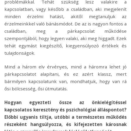
problémákkal. Tehát szükség lesz valakire a
kapcsolatban, vagy később a családban, aki megjelenít
minden érzelmi hatást, akitől megtanuljuk az
érzelmeinkkel való bánásmódot. De az is nagyon fontos a
családban, meg a párkapcsolat működése
szempontjából, hogy legyen valaki, aki meg higgadt. Ezek
tehát egymást kiegészítő, kiegyensúlyozó értékek és
tulajdonságok.
Mind a három elv érvényes, mind a háromra lehet jó
párkapcsolatot alapítani, és ez azért klassz, mert
bármilyen kapcsolatunk van, mondhatjuk, hogy van rá
ősi bölcsesség, ősi útmutatás.
Hogyan egyezteti össze az önkielégítéssel
kapcsolatos keresztény és pszichológiai álláspontot?
Előbbi ugyanis tiltja, utóbbi a természetes működés
részeként hangsúlyozza, és kifejezetten károsnak