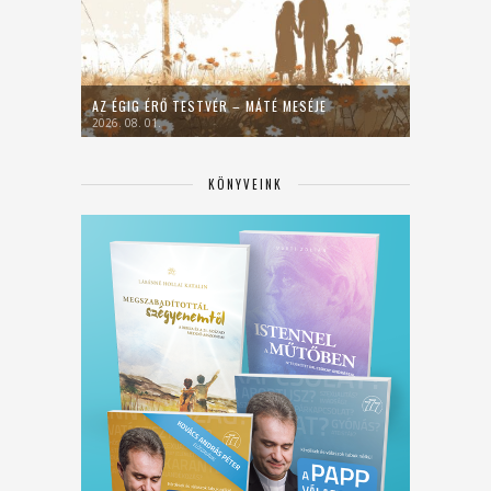
AZ ÉGIG ÉRŐ TESTVÉR – MÁTÉ MESÉJE
2026. 08. 01.
KÖNYVEINK