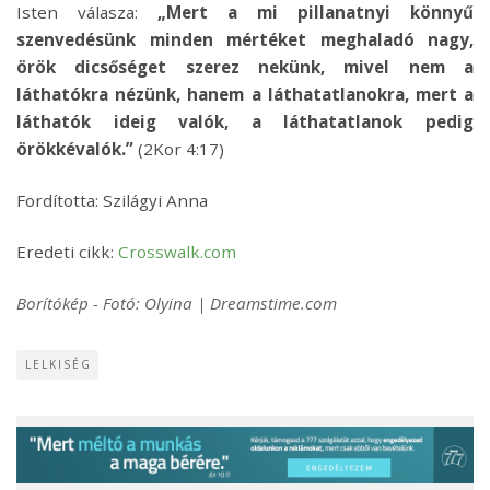
Isten válasza:
„Mert a mi pillanatnyi könnyű
szenvedésünk minden mértéket meghaladó nagy,
örök dicsőséget szerez nekünk, mivel nem a
láthatókra nézünk, hanem a láthatatlanokra, mert a
láthatók ideig valók, a láthatatlanok pedig
örökkévalók.”
(2Kor 4:17)
Fordította: Szilágyi Anna
Eredeti cikk:
Crosswalk.com
Borítókép - Fotó: Olyina | Dreamstime.com
LELKISÉG