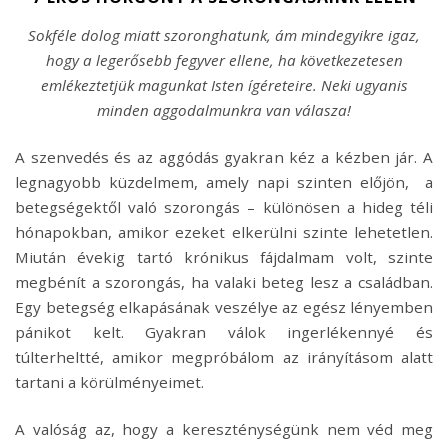
Sokféle dolog miatt szoronghatunk, ám mindegyikre igaz,
hogy a legerősebb fegyver ellene, ha következetesen
emlékeztetjük magunkat Isten ígéreteire. Neki ugyanis
minden aggodalmunkra van válasza!
A szenvedés és az aggódás gyakran kéz a kézben jár. A
legnagyobb küzdelmem, amely napi szinten előjön, a
betegségektől való szorongás – különösen a hideg téli
hónapokban, amikor ezeket elkerülni szinte lehetetlen.
Miután évekig tartó krónikus fájdalmam volt, szinte
megbénít a szorongás, ha valaki beteg lesz a családban.
Egy betegség elkapásának veszélye az egész lényemben
pánikot kelt. Gyakran válok ingerlékennyé és
túlterheltté, amikor megpróbálom az irányításom alatt
tartani a körülményeimet.
A valóság az, hogy a kereszténységünk nem véd meg