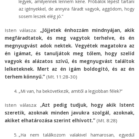
legyek, amilyennek lennem kéne. Próbálok lépést tartani
az igényekkel, de annyira fáradt vagyok, aggódom, hogy
sosem leszek elég jó.”
Isten válasza:
„Jöjjetek énhozzám mindnyájan, akik
megfáradtatok, és meg vagytok terhelve, és én
megnyugvást adok nektek. Vegyétek magatokra az
én igámat, és tanuljátok meg tőlem, hogy szelíd
vagyok és alázatos szívű, és megnyugvást találtok
lelketeknek. Mert az én igám boldogító, és az én
terhem könnyű.”
(Mt. 11:28-30)
„Mi van, ha bekövetkezik, amitől a legjobban félek?”
Isten válasza: „
Azt pedig tudjuk, hogy akik Istent
szeretik, azoknak minden javukra szolgál, azoknak,
akiket elhatározása szerint elhívott.”
(Mt. 8:28)
„Ha nem találkozom valakivel hamarosan, egyedül