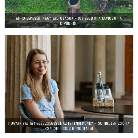
APRÓ LÉPÉSEK, NAGY VÁLTOZÁSOK – ÍGY VEDD KI A KAVICSOT A
CIPŐDBŐL!
HOGYAN VÁLHAT EGÉSZSÉGESSÉ AZ ISTENKÉPÜNK? – SCHINDLER ZSÓFIA
PSZICHOLÓGUS GONDOLATAI