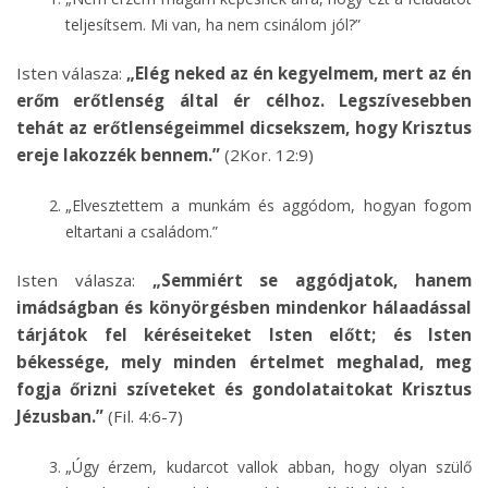
teljesítsem. Mi van, ha nem csinálom jól?”
Isten válasza:
„Elég neked az én kegyelmem, mert az én
erőm erőtlenség által ér célhoz. Legszívesebben
tehát az erőtlenségeimmel dicsekszem, hogy Krisztus
ereje lakozzék bennem.”
(2Kor. 12:9)
„Elvesztettem a munkám és aggódom, hogyan fogom
eltartani a családom.”
Isten válasza:
„Semmiért se aggódjatok, hanem
imádságban és könyörgésben mindenkor hálaadással
tárjátok fel kéréseiteket Isten előtt; és Isten
békessége, mely minden értelmet meghalad, meg
fogja őrizni szíveteket és gondolataitokat Krisztus
Jézusban.”
(Fil. 4:6-7)
„Úgy érzem, kudarcot vallok abban, hogy olyan szülő