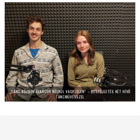
„TÁNC KÖZBEN ÁLARCOK NÉLKÜL VAGY JELEN” – BESZÉLGETÉS KÉT HÍVŐ
TÁNCMŰVÉSSZEL