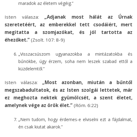
maradok az életem végéig.”
Isten válasza:
„Adjanak most hálát az Úrnak
szeretetéért, az emberekkel tett csodáiért, mert
megitatta a szomjazókat, és jól tartotta az
éhezőket.”
(Zsolt. 107: 8-9)
„Visszacsúszom ugyanazokba a mintázatokba és
bűnökbe, úgy érzem, soha nem leszek szabad ettől a
küzdelemtől.”
Isten válasza:
„Most azonban, miután a bűntől
megszabadultatok, és az Isten szolgái lettetek, már
ez meghozta nektek gyümölcsét, a szent életet,
amelynek vége az örök élet.”
(Róm. 6:22)
„Nem tudom, hogy érdemes-e elviselni ezt a fájdalmat,
én csak kiutat akarok.”