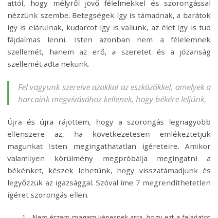
attól, hogy mélyről jövő félelmekkel és szorongással
nézzünk szembe. Betegségek így is támadnak, a barátok
így is elárulnak, kudarcot így is vallunk, az élet így is tud
fájdalmas lenni. Isten azonban nem a félelemnek
szellemét, hanem az erő, a szeretet és a józanság
szellemét adta nekünk.
Fel vagyunk szerelve azokkal az eszközökkel, amelyek a
harcaink megvívásához kellenek, hogy békére leljünk.
Újra és újra rájöttem, hogy a szorongás legnagyobb
ellenszere az, ha következetesen emlékeztetjük
magunkat Isten megingathatatlan ígéreteire. Amikor
valamilyen körülmény megpróbálja megingatni a
békénket, készek lehetünk, hogy visszatámadjunk és
legyőzzük az igazsággal. Szóval íme 7 megrendíthetetlen
ígéret szorongás ellen.
„Nem érzem magam képesnek arra, hogy ezt a feladatot