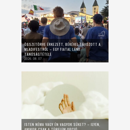
ÖSSZETÖRVE ÉRKEZETT, BÉKÉVEL TÁVOZOTT A
MLADIFESTRŐL – EGY FIATAL LÁNY
TANÚSÁGTÉTELE
2026. 08. 07.
ISTEN NÉMA VAGY ÉN VAGYOK SÜKET? – ILYEN,
AMIKOR CSAK A TÜRELEM OPCIÓ