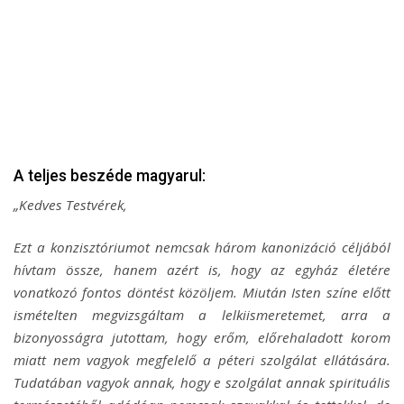
A teljes beszéde magyarul:
„Kedves Testvérek,
Ezt a konzisztóriumot nemcsak három kanonizáció céljából
hívtam össze, hanem azért is, hogy az egyház életére
vonatkozó fontos döntést közöljem. Miután Isten színe előtt
ismételten megvizsgáltam a lelkiismeretemet, arra a
bizonyosságra jutottam, hogy erőm, előrehaladott korom
miatt nem vagyok megfelelő a péteri szolgálat ellátására.
Tudatában vagyok annak, hogy e szolgálat annak spirituális