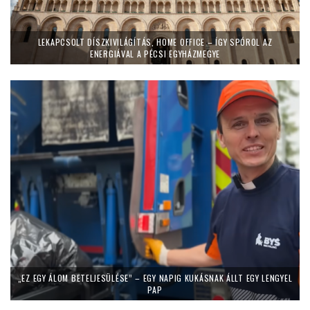
LEKAPCSOLT DÍSZKIVILÁGÍTÁS, HOME OFFICE – ÍGY SPÓROL AZ
ENERGIÁVAL A PÉCSI EGYHÁZMEGYE
„EZ EGY ÁLOM BETELJESÜLÉSE” – EGY NAPIG KUKÁSNAK ÁLLT EGY LENGYEL
PAP