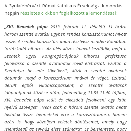
A Gyulafehérvári Római Katolikus Érsekség a lemondás
napján
részletes cikkben foglalkozott a lemondással:
„
XVI. Benedek pápa
2013. február 11. délelőtt 11 órára
három szentté avatási ügyben rendes konzisztóriumot hívott
össze. A rendes konzisztóriumon résztvesz minden Rómában
tartózkodó bíboros. Az ülés közös imával kezdődik, majd a
Szentek Ügyei Kongregációjának bíboros prefektusa
felolvassa a szentté avatandók rövid életrajzát. Ezután a
Szentatya beszéde következik, közli a szentté avatások
dátumát, majd a konzisztórium imával ér véget. Ezúttal,
derült égből villámcsapásként, a szentté avatások
időpontjának közlése után, feltehetőleg 11.35-11.40 tájban,
XVI. Benedek pápa leült és elkezdett felolvasni egy latin
nyelvű szöveget: „Nem csak a három szentté avatás miatt
hívtalak össze benneteket erre a konzisztóriumra, hanem
azért is, hogy közöljem veletek döntésemet, amely nagy
jelentőségű az egyház élete számára”. És bejelentette, hogy