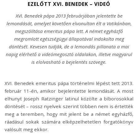
EZELŐTT XVI. BENEDEK – VIDEÓ
XVI. Benedek pápa 2013 februárjában jelentette be
lemondását, amelyet követően elvonultan élt a Vatikánban,
megszólítása emeritus pápa lett. A német egyházfő
megromlott egészségügyi állapotával indokolta meg
döntését. Kevesen tudják, de a lemondás pillanata a mai
napig elérhető a videómegosztó oldalakon, illetve magyarul
is elolvasható a bejelentés szövege.
XVI. Benedek emeritus pápa történelmi lépést tett 2013.
február 11-én, amikor bejelentette lemondását. A most
elhunyt Joseph Ratzinger latinul közölte a bíborosokkal
döntését – rossz nyelvek szerint többen nem is értették
meg a teremben, hogy mit jelent be a német egyházfő,
ráadásul sokak számára elképzelhetetlen forgatókönyv
valósult meg ekkor.