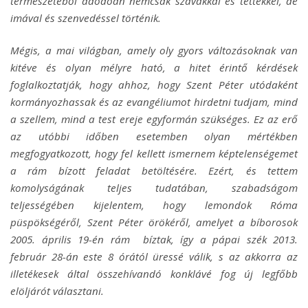
természetéből adódóan nemcsak szavakkal és tettekkel, de
imával és szenvedéssel történik.
Mégis, a mai világban, amely oly gyors változásoknak van
kitéve és olyan mélyre ható, a hitet érintő kérdések
foglalkoztatják, hogy ahhoz, hogy Szent Péter utódaként
kormányozhassak és az evangéliumot hirdetni tudjam, mind
a szellem, mind a test ereje egyformán szükséges. Ez az erő
az utóbbi időben esetemben olyan mértékben
megfogyatkozott, hogy fel kellett ismernem képtelenségemet
a rám bízott feladat betöltésére. Ezért, és tettem
komolyságának teljes tudatában, szabadságom
teljességében kijelentem, hogy lemondok Róma
püspökségéről, Szent Péter örökéről, amelyet a bíborosok
2005. április 19-én rám bíztak, így a pápai szék 2013.
február 28-án este 8 órától üressé válik, s az akkorra az
illetékesek által összehívandó konklávé fog új legfőbb
elöljárót választani.