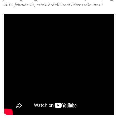
2013. február 28., este 8 órától Szent Péter széke üres.”