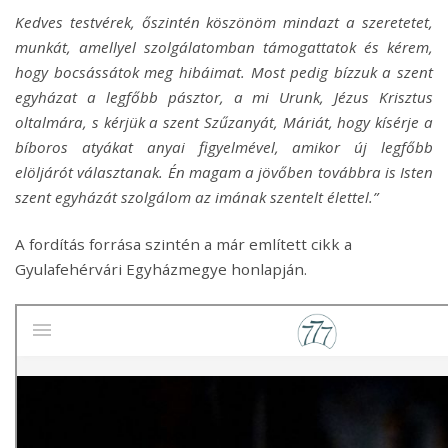
Kedves testvérek, őszintén köszönöm mindazt a szeretetet,
munkát, amellyel szolgálatomban támogattatok és kérem,
hogy bocsássátok meg hibáimat. Most pedig bízzuk a szent
egyházat a legfőbb pásztor, a mi Urunk, Jézus Krisztus
oltalmára, s kérjük a szent Szűzanyát, Máriát, hogy kísérje a
bíboros atyákat anyai figyelmével, amikor új legfőbb
elöljárót választanak. Én magam a jövőben továbbra is Isten
szent egyházát szolgálom az imának szentelt élettel.”
A fordítás forrása szintén a már említett cikk a
Gyulafehérvári Egyházmegye honlapján.