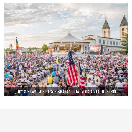
„ÚGY SÍRTAM, MINT EGY KISBABA” – FIATALOK A MLADIFESTRŐL