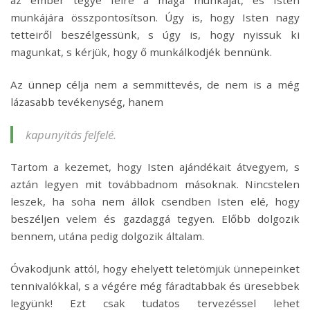
az ember tegye félre a maga munkáját, és Isten
munkájára összpontosítson. Úgy is, hogy Isten nagy
tetteiről beszélgessünk, s úgy is, hogy nyissuk ki
magunkat, s kérjük, hogy ő munkálkodjék bennünk.
Az ünnep célja nem a semmittevés, de nem is a még
lázasabb tevékenység, hanem
kapunyitás felfelé.
Tartom a kezemet, hogy Isten ajándékait átvegyem, s
aztán legyen mit továbbadnom másoknak. Nincstelen
leszek, ha soha nem állok csendben Isten elé, hogy
beszéljen velem és gazdaggá tegyen. Előbb dolgozik
bennem, utána pedig dolgozik általam.
Óvakodjunk attól, hogy ehelyett teletömjük ünnepeinket
tennivalókkal, s a végére még fáradtabbak és üresebbek
legyünk! Ezt csak tudatos tervezéssel lehet