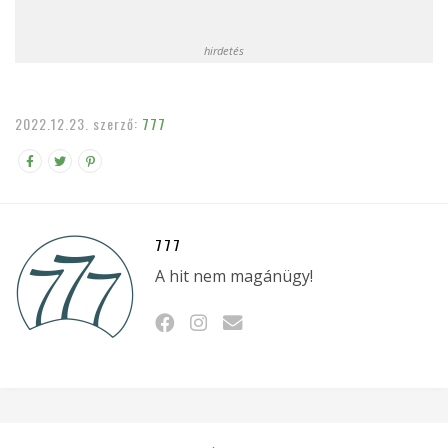
hirdetés
2022.12.23.
szerző:
777
777
A hit nem magánügy!