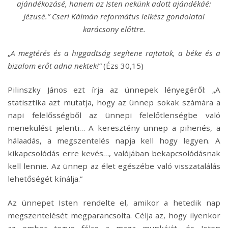
ajándékozásé, hanem az Isten nekünk adott ajándékáé:
Jézusé.” Cseri Kálmán református lelkész gondolatai
karácsony előttre.
„
A megtérés és a higgadtság segítene rajtatok, a béke és a
bizalom erőt adna nektek!”
(Ézs 30,15)
Pilinszky János ezt írja az ünnepek lényegéről: „A
statisztika azt mutatja, hogy az ünnep sokak számára a
napi felelősségből az ünnepi felelőtlenségbe való
menekülést jelenti… A keresztény ünnep a pihenés, a
hálaadás, a megszentelés napja kell hogy legyen. A
kikapcsolódás erre kevés…, valójában bekapcsolódásnak
kell lennie. Az ünnep az élet egészébe való visszatalálás
lehetőségét kínálja.”
Az ünnepet Isten rendelte el, amikor a hetedik nap
megszentelését megparancsolta. Célja az, hogy ilyenkor