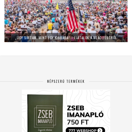
„ÚGY SÍRTAM, MINT EGY KISBABA” – FIATALOK A MLADIFESTRŐL
NÉPSZERŰ TERMÉKEK