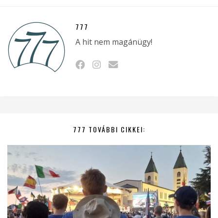
777
A hit nem magánügy!
777 TOVÁBBI CIKKEI: