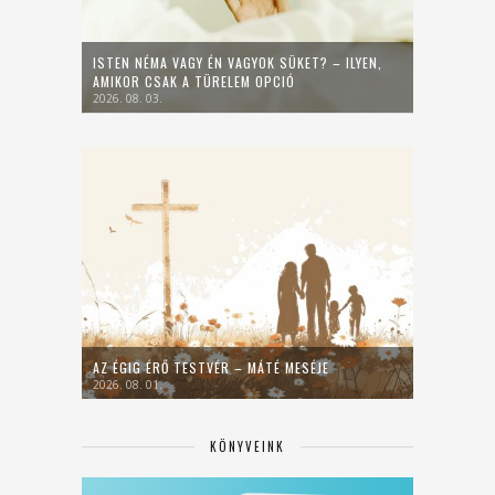
ISTEN NÉMA VAGY ÉN VAGYOK SÜKET? – ILYEN,
AMIKOR CSAK A TÜRELEM OPCIÓ
2026. 08. 03.
AZ ÉGIG ÉRŐ TESTVÉR – MÁTÉ MESÉJE
2026. 08. 01.
KÖNYVEINK