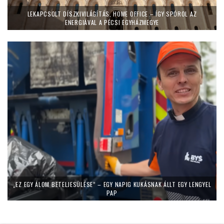
LEKAPCSOLT DÍSZKIVILÁGÍTÁS, HOME OFFICE – ÍGY SPÓROL AZ
ENERGIÁVAL A PÉCSI EGYHÁZMEGYE
„EZ EGY ÁLOM BETELJESÜLÉSE” – EGY NAPIG KUKÁSNAK ÁLLT EGY LENGYEL
PAP