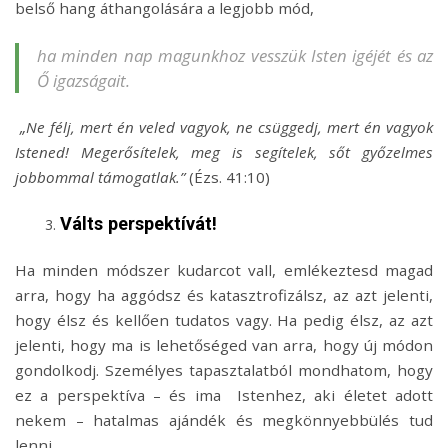
belső hang áthangolására a legjobb mód,
ha minden nap magunkhoz vesszük Isten igéjét és az
Ő igazságait.
„Ne félj, mert én veled vagyok, ne csüggedj, mert én vagyok
Istened! Megerősítelek, meg is segítelek, sőt győzelmes
jobbommal támogatlak.”
(Ézs. 41:10)
Válts perspektívát!
Ha minden módszer kudarcot vall, emlékeztesd magad
arra, hogy ha aggódsz és katasztrofizálsz, az azt jelenti,
hogy élsz és kellően tudatos vagy. Ha pedig élsz, az azt
jelenti, hogy ma is lehetőséged van arra, hogy új módon
gondolkodj. Személyes tapasztalatból mondhatom, hogy
ez a perspektíva – és ima Istenhez, aki életet adott
nekem – hatalmas ajándék és megkönnyebbülés tud
lenni.