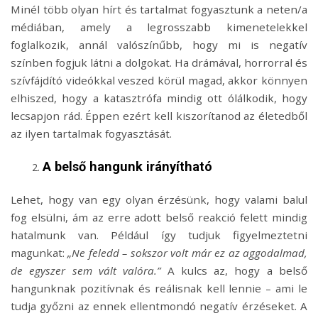
Minél több olyan hírt és tartalmat fogyasztunk a neten/a
médiában, amely a legrosszabb kimenetelekkel
foglalkozik, annál valószínűbb, hogy mi is negatív
színben fogjuk látni a dolgokat. Ha drámával, horrorral és
szívfájdító videókkal veszed körül magad, akkor könnyen
elhiszed, hogy a katasztrófa mindig ott ólálkodik, hogy
lecsapjon rád. Éppen ezért kell kiszorítanod az életedből
az ilyen tartalmak fogyasztását.
A belső hangunk irányítható
Lehet, hogy van egy olyan érzésünk, hogy valami balul
fog elsülni, ám az erre adott belső reakció felett mindig
hatalmunk van. Például így tudjuk figyelmeztetni
magunkat:
„Ne feledd – sokszor volt már ez az aggodalmad,
de egyszer sem vált valóra.”
A kulcs az, hogy a belső
hangunknak pozitívnak és reálisnak kell lennie – ami le
tudja győzni az ennek ellentmondó negatív érzéseket. A