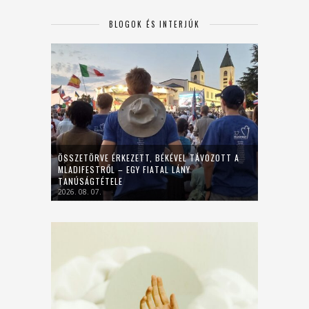
BLOGOK ÉS INTERJÚK
ÖSSZETÖRVE ÉRKEZETT, BÉKÉVEL TÁVOZOTT A
MLADIFESTRŐL – EGY FIATAL LÁNY
TANÚSÁGTÉTELE
2026. 08. 07.