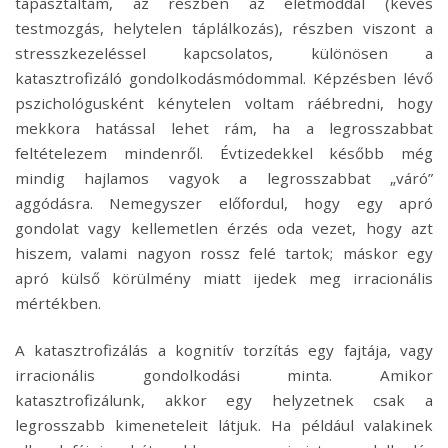
tapasztaltam, az részben az életmóddal (kevés
testmozgás, helytelen táplálkozás), részben viszont a
stresszkezeléssel kapcsolatos, különösen a
katasztrofizáló gondolkodásmódommal. Képzésben lévő
pszichológusként kénytelen voltam ráébredni, hogy
mekkora hatással lehet rám, ha a legrosszabbat
feltételezem mindenről. Évtizedekkel később még
mindig hajlamos vagyok a legrosszabbat „váró”
aggódásra. Nemegyszer előfordul, hogy egy apró
gondolat vagy kellemetlen érzés oda vezet, hogy azt
hiszem, valami nagyon rossz felé tartok; máskor egy
apró külső körülmény miatt ijedek meg irracionális
mértékben.
A katasztrofizálás a kognitív torzítás egy fajtája, vagy
irracionális gondolkodási minta. Amikor
katasztrofizálunk, akkor egy helyzetnek csak a
legrosszabb kimeneteleit látjuk. Ha például valakinek