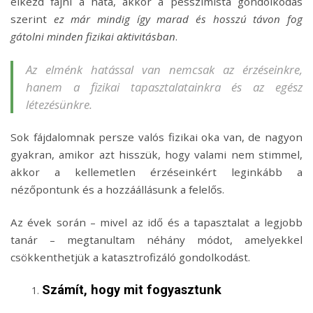
elkezd fájni a háta, akkor a pesszimista gondolkodás
szerint
ez már mindig így marad és hosszú távon fog
gátolni minden fizikai aktivitásban
.
Az elménk hatással van nemcsak az érzéseinkre,
hanem a fizikai tapasztalatainkra és az egész
létezésünkre.
Sok fájdalomnak persze valós fizikai oka van, de nagyon
gyakran, amikor azt hisszük, hogy valami nem stimmel,
akkor a kellemetlen érzéseinkért leginkább a
nézőpontunk és a hozzáállásunk a felelős.
Az évek során – mivel az idő és a tapasztalat a legjobb
tanár – megtanultam néhány módot, amelyekkel
csökkenthetjük a katasztrofizáló gondolkodást.
Számít, hogy mit fogyasztunk