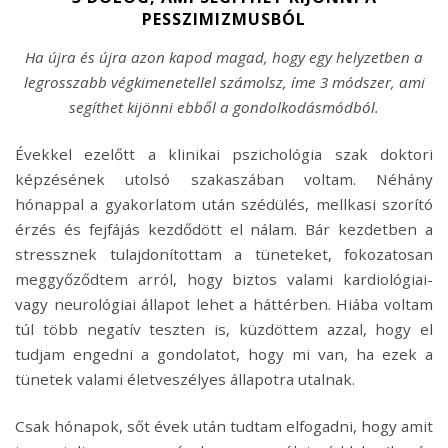
PESSZIMIZMUSBÓL
Ha újra és újra azon kapod magad, hogy egy helyzetben a
legrosszabb végkimenetellel számolsz, íme 3 módszer, ami
segíthet kijönni ebből a gondolkodásmódból.
Évekkel ezelőtt a klinikai pszichológia szak doktori
képzésének utolsó szakaszában voltam. Néhány
hónappal a gyakorlatom után szédülés, mellkasi szorító
érzés és fejfájás kezdődött el nálam. Bár kezdetben a
stressznek tulajdonítottam a tüneteket, fokozatosan
meggyőződtem arról, hogy biztos valami kardiológiai-
vagy neurológiai állapot lehet a háttérben. Hiába voltam
túl több negatív teszten is, küzdöttem azzal, hogy el
tudjam engedni a gondolatot, hogy mi van, ha ezek a
tünetek valami életveszélyes állapotra utalnak.
Csak hónapok, sőt évek után tudtam elfogadni, hogy amit