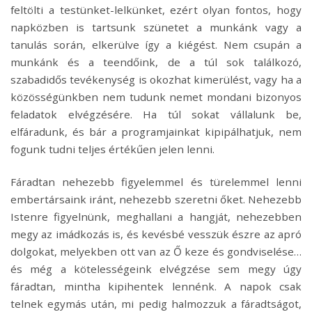
feltölti a testünket-lelkünket, ezért olyan fontos, hogy
napközben is tartsunk szünetet a munkánk vagy a
tanulás során, elkerülve így a kiégést. Nem csupán a
munkánk és a teendőink, de a túl sok találkozó,
szabadidős tevékenység is okozhat kimerülést, vagy ha a
közösségünkben nem tudunk nemet mondani bizonyos
feladatok elvégzésére. Ha túl sokat vállalunk be,
elfáradunk, és bár a programjainkat kipipálhatjuk, nem
fogunk tudni teljes értékűen jelen lenni.
Fáradtan nehezebb figyelemmel és türelemmel lenni
embertársaink iránt, nehezebb szeretni őket. Nehezebb
Istenre figyelnünk, meghallani a hangját, nehezebben
megy az imádkozás is, és kevésbé vesszük észre az apró
dolgokat, melyekben ott van az Ő keze és gondviselése…
és még a kötelességeink elvégzése sem megy úgy
fáradtan, mintha kipihentek lennénk. A napok csak
telnek egymás után, mi pedig halmozzuk a fáradtságot,