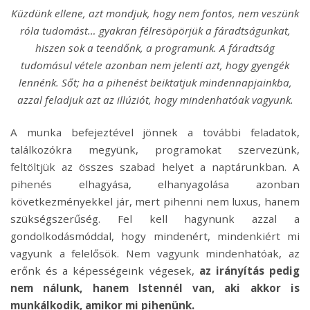
Küzdünk ellene, azt mondjuk, hogy nem fontos, nem veszünk
róla tudomást… gyakran félresöpörjük a fáradtságunkat,
hiszen sok a teendőnk, a programunk. A fáradtság
tudomásul vétele azonban nem jelenti azt, hogy gyengék
lennénk. Sőt; ha a pihenést beiktatjuk mindennapjainkba,
azzal feladjuk azt az illúziót, hogy mindenhatóak vagyunk.
A munka befejeztével jönnek a további feladatok,
találkozókra megyünk, programokat szervezünk,
feltöltjük az összes szabad helyet a naptárunkban. A
pihenés elhagyása, elhanyagolása azonban
következményekkel jár, mert pihenni nem luxus, hanem
szükségszerűség. Fel kell hagynunk azzal a
gondolkodásmóddal, hogy mindenért, mindenkiért mi
vagyunk a felelősök. Nem vagyunk mindenhatóak, az
erőnk és a képességeink végesek,
az irányítás pedig
nem nálunk, hanem Istennél van, aki akkor is
munkálkodik, amikor mi pihenünk.