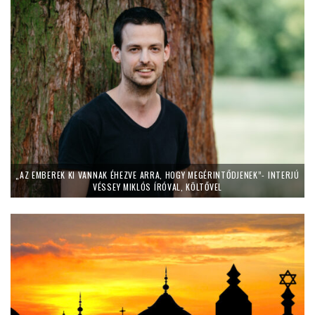
„AZ EMBEREK KI VANNAK ÉHEZVE ARRA, HOGY MEGÉRINTŐDJENEK”- INTERJÚ
VÉSSEY MIKLÓS ÍRÓVAL, KÖLTŐVEL