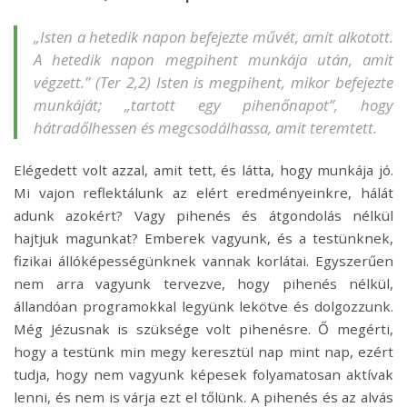
„Isten a hetedik napon befejezte művét, amit alkotott.
A hetedik napon megpihent munkája után, amit
végzett.” (Ter 2,2) Isten is megpihent, mikor befejezte
munkáját; „tartott egy pihenőnapot”, hogy
hátradőlhessen és megcsodálhassa, amit teremtett.
Elégedett volt azzal, amit tett, és látta, hogy munkája jó.
Mi vajon reflektálunk az elért eredményeinkre, hálát
adunk azokért? Vagy pihenés és átgondolás nélkül
hajtjuk magunkat? Emberek vagyunk, és a testünknek,
fizikai állóképességünknek vannak korlátai. Egyszerűen
nem arra vagyunk tervezve, hogy pihenés nélkül,
állandóan programokkal legyünk lekötve és dolgozzunk.
Még Jézusnak is szüksége volt pihenésre. Ő megérti,
hogy a testünk min megy keresztül nap mint nap, ezért
tudja, hogy nem vagyunk képesek folyamatosan aktívak
lenni, és nem is várja ezt el tőlünk. A pihenés és az alvás