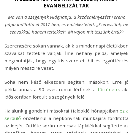
EVANGELIZÁLTAK
Ma van a szegények világnapja, a kezdeményezést Ferenc
pápa indította el 2017-ben, és emlékeztetett: „Szeressünk, ne
szavakkal, hanem tettekkel”. Mi vajon mit teszünk értük?
Szerencsére sokan vannak, akik a mindennapi életükben
szavaikat tettekre váltják. Íme néhány példa, amelyek
megmutatják, hogy egy kis szeretet, hit és együttérzés
milyen messzire vezet.
Soha nem késő elkezdeni segíteni másokon. Erre jó
példa annak a 90 éves római férfinek a
története
, aki
időskorában fordult a szegények felé.
Halálunkig gondolni másokra! Haldokló hónapjaiban
ez a
serdülő
önzetlenül a népkonyhák munkájára fordította
az idejét. Ottléte során nemcsak táplálékkal segítette az