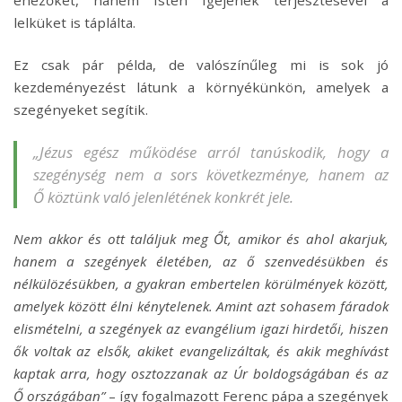
éhezőket, hanem Isten Igéjének terjesztésével a
lelküket is táplálta.
Ez csak pár példa, de valószínűleg mi is sok jó
kezdeményezést látunk a környékünkön, amelyek a
szegényeket segítik.
„Jézus egész működése arról tanúskodik, hogy a
szegénység nem a sors következménye, hanem az
Ő köztünk való jelenlétének konkrét jele.
Nem akkor és ott találjuk meg Őt
, amikor és ahol akarjuk,
hanem a szegények életében, az ő szenvedésükben és
nélkülözésükben, a gyakran embertelen körülmények között,
amelyek között élni kénytelenek. Amint azt sohasem fáradok
elismételni, a szegények az evangélium igazi hirdetői, hiszen
ők voltak az elsők, akiket evangelizáltak, és akik meghívást
kaptak arra, hogy osztozzanak az Úr boldogságában és az
Ő országában”
– így fogalmazott Ferenc pápa a szegények