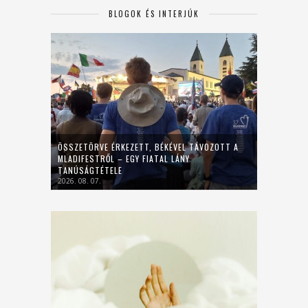
BLOGOK ÉS INTERJÚK
ÖSSZETÖRVE ÉRKEZETT, BÉKÉVEL TÁVOZOTT A
MLADIFESTRŐL – EGY FIATAL LÁNY
TANÚSÁGTÉTELE
2026. 08. 07.