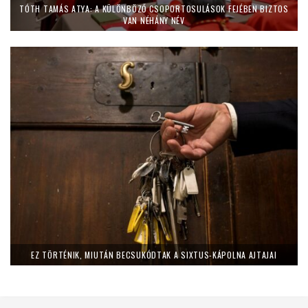
TÓTH TAMÁS ATYA: A KÜLÖNBÖZŐ CSOPORTOSULÁSOK FEJÉBEN BIZTOS
VAN NÉHÁNY NÉV
EZ TÖRTÉNIK, MIUTÁN BECSUKÓDTAK A SIXTUS-KÁPOLNA AJTAJAI