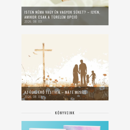
ISTEN NÉMA VAGY ÉN VAGYOK SÜKET? – ILYEN,
AMIKOR CSAK A TÜRELEM OPCIÓ
2026. 08. 03.
AZ ÉGIG ÉRŐ TESTVÉR – MÁTÉ MESÉJE
2026. 08. 01.
KÖNYVEINK