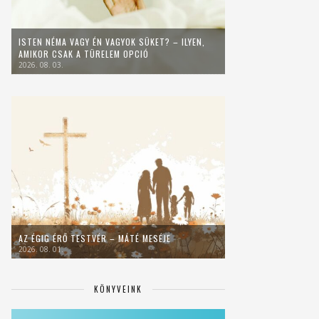
ISTEN NÉMA VAGY ÉN VAGYOK SÜKET? – ILYEN,
AMIKOR CSAK A TÜRELEM OPCIÓ
2026. 08. 03.
AZ ÉGIG ÉRŐ TESTVÉR – MÁTÉ MESÉJE
2026. 08. 01.
KÖNYVEINK