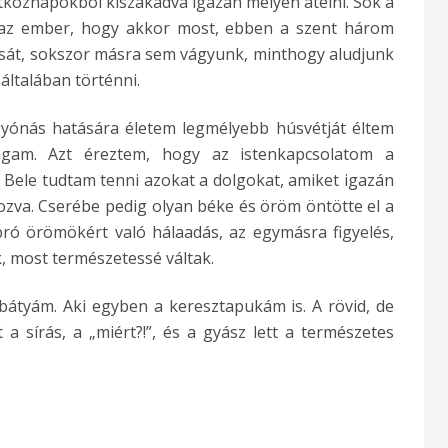
tköznapokból kiszakadva igazán mélyen átélni. Sok a
 az ember, hogy akkor most, ebben a szent három
sát, sokszor másra sem vágyunk, minthogy aludjunk
 általában történni.
ónás hatására életem legmélyebb húsvétját éltem
gam. Azt éreztem, hogy az istenkapcsolatom a
l. Bele tudtam tenni azokat a dolgokat, amiket igazán
ozva. Cserébe pedig olyan béke és öröm öntötte el a
pró örömökért való hálaadás, az egymásra figyelés,
 most természetessé váltak.
átyám. Aki egyben a keresztapukám is. A rövid, de
a sírás, a „miért?!”, és a gyász lett a természetes