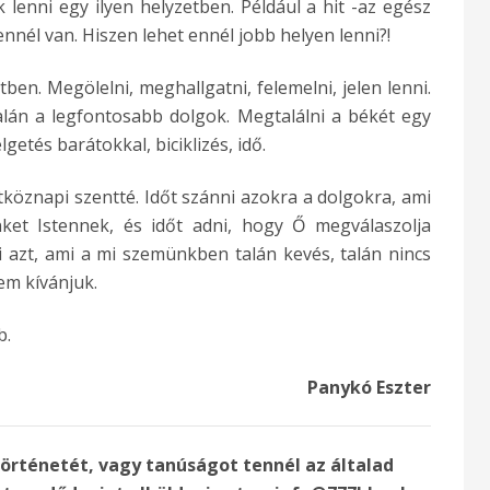
 lenni egy ilyen helyzetben. Például a hit -az egész
ennél van. Hiszen lehet ennél jobb helyen lenni?!
ben. Megölelni, meghallgatni, felemelni, jelen lenni.
alán a legfontosabb dolgok. Megtalálni a békét egy
getés barátokkal, biciklizés, idő.
étköznapi szentté. Időt szánni azokra a dolgokra, ami
nket Istennek, és időt adni, hogy Ő megválaszolja
azt, ami a mi szemünkben talán kevés, talán nincs
em kívánjuk.
b.
Panykó Eszter
történetét, vagy tanúságot tennél az általad