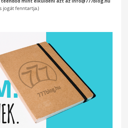
s teendőd mint elküldeni azt az info@777blog.hu
 jogát fenntartja.)