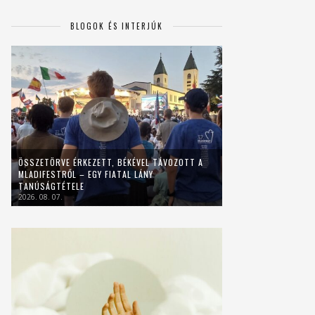
BLOGOK ÉS INTERJÚK
ÖSSZETÖRVE ÉRKEZETT, BÉKÉVEL TÁVOZOTT A
MLADIFESTRŐL – EGY FIATAL LÁNY
TANÚSÁGTÉTELE
2026. 08. 07.