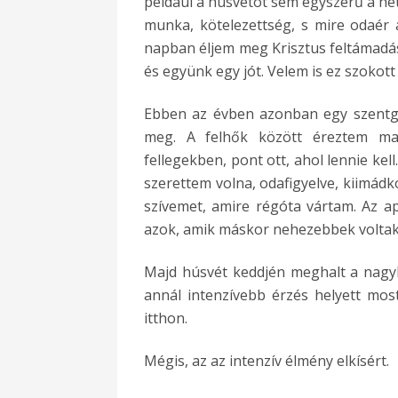
például a húsvétot sem egyszerű a hé
munka, kötelezettség, s mire odaér
napban éljem meg Krisztus feltámadá
és együnk egy jót. Velem is ez szokott
Ebben az évben azonban egy szentgy
meg. A felhők között éreztem ma
fellegekben, pont ott, ahol lennie kel
szerettem volna, odafigyelve, kiimádk
szívemet, amire régóta vártam. Az a
azok, amik máskor nehezebbek voltak,
Majd húsvét keddjén meghalt a nagyb
annál intenzívebb érzés helyett most 
itthon.
Mégis, az az intenzív élmény elkísért.