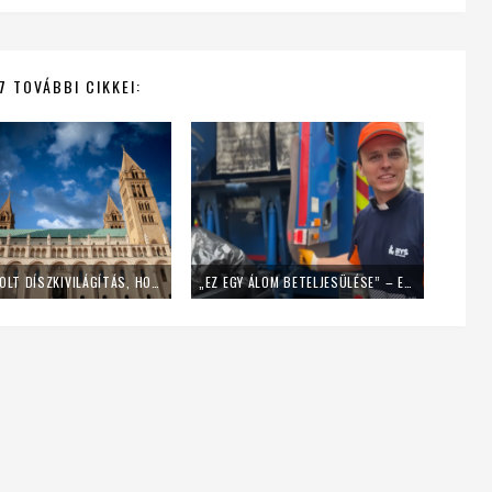
7 TOVÁBBI CIKKEI:
LEKAPCSOLT DÍSZKIVILÁGÍTÁS, HOME OFFICE – ÍGY SPÓROL AZ ENERGIÁVAL A PÉCSI EGYHÁZMEGYE
„EZ EGY ÁLOM BETELJESÜLÉSE” – EGY NAPIG KUKÁSNAK ÁLLT EGY LENGYEL PAP