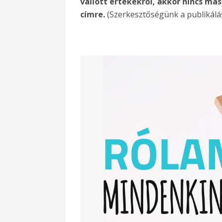
vallott értékekről, akkor nincs má
címre.
(Szerkesztőségünk a publikálás