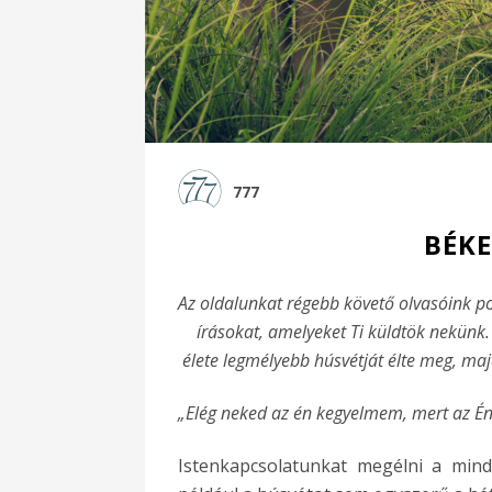
777
BÉKE
Az oldalunkat régebb követő olvasóink 
írásokat, amelyeket Ti küldtök nekünk. 
élete legmélyebb húsvétját élte meg, ma
„Elég neked az én kegyelmem, mert az Én 
Istenkapcsolatunkat megélni a mi