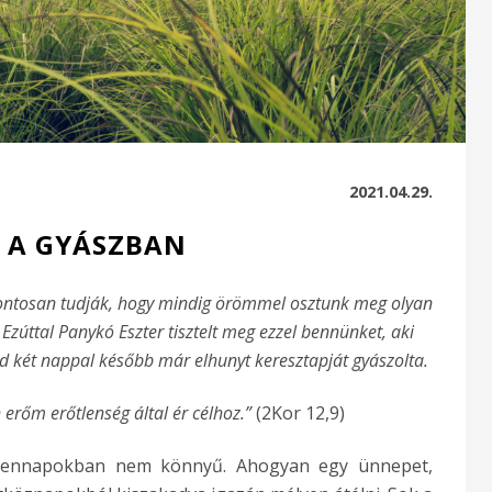
2021.04.29.
 A GYÁSZBAN
pontosan tudják, hogy mindig örömmel osztunk meg olyan
Ezúttal Panykó Eszter tisztelt meg ezzel bennünket, aki
jd két nappal később már elhunyt keresztapját gyászolta.
erőm erőtlenség által ér célhoz.”
(2Kor 12,9)
ndennapokban nem könnyű. Ahogyan egy ünnepet,