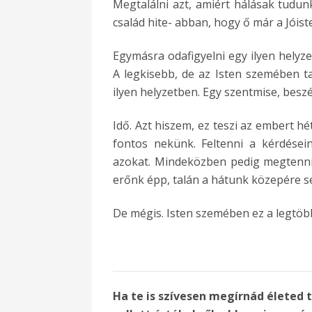
Megtalálni azt, amiért hálásak tudunk
család hite- abban, hogy ő már a Jóist
Egymásra odafigyelni egy ilyen helyzet
A legkisebb, de az Isten szemében t
ilyen helyzetben. Egy szentmise, beszél
Idő. Azt hiszem, ez teszi az embert h
fontos nekünk. Feltenni a kérdései
azokat. Mindeközben pedig megtenni 
erőnk épp, talán a hátunk közepére s
De mégis. Isten szemében ez a legtöb
Ha te is szívesen megírnád életed 