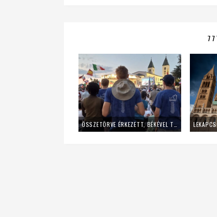
77
ÖSSZETÖRVE ÉRKEZETT, BÉKÉVEL TÁVOZOTT A MLADIFESTRŐL – EGY FIATAL LÁNY TANÚSÁGTÉTELE