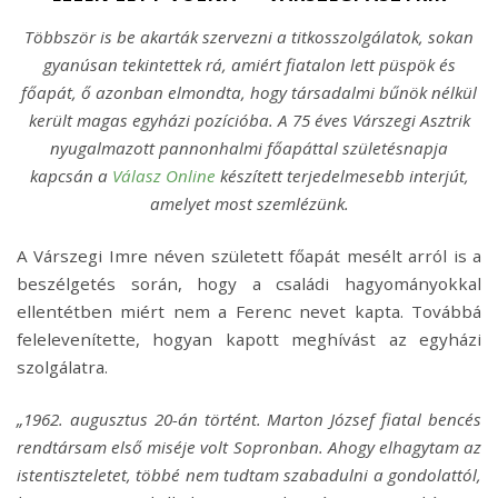
Többször is be akarták szervezni a titkosszolgálatok, sokan
gyanúsan tekintettek rá, amiért fiatalon lett püspök és
főapát, ő azonban elmondta, hogy társadalmi bűnök nélkül
került magas egyházi pozícióba. A 75 éves Várszegi Asztrik
nyugalmazott pannonhalmi főapáttal születésnapja
kapcsán a
Válasz Online
készített terjedelmesebb interjút,
amelyet most szemlézünk.
A Várszegi Imre néven született főapát mesélt arról is a
beszélgetés során, hogy a családi hagyományokkal
ellentétben miért nem a Ferenc nevet kapta. Továbbá
felelevenítette, hogyan kapott meghívást az egyházi
szolgálatra.
„1962. augusztus 20-án történt. Marton József fiatal bencés
rendtársam első miséje volt Sopronban. Ahogy elhagytam az
istentiszteletet, többé nem tudtam szabadulni a gondolattól,