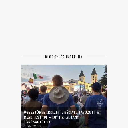
BLOGOK ÉS INTERJÚK
ÖSSZETÖRVE ÉRKEZETT, BÉKÉVEL TÁVOZOTT A
MLADIFESTRŐL – EGY FIATAL LÁNY
TANÚSÁGTÉTELE
2026. 08. 07.