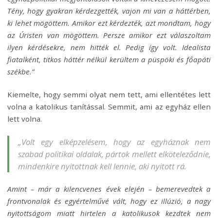
Tény, hogy gyakran kérdezgették, vajon mi van a háttérben,
ki lehet mögöttem. Amikor ezt kérdezték, azt mondtam, hogy
az Úristen van mögöttem. Persze amikor ezt válaszoltam
ilyen kérdésekre, nem hitték el. Pedig így volt. Idealista
fiatalként, titkos háttér nélkül kerültem a püspöki és főapáti
székbe.”
Kiemelte, hogy semmi olyat nem tett, ami ellentétes lett
volna a katolikus tanítással. Semmit, ami az egyház ellen
lett volna.
„Volt egy elképzelésem, hogy az egyháznak nem
szabad politikai oldalak, pártok mellett elköteleződnie,
mindenkire nyitottnak kell lennie, aki nyitott rá.
Amint – már a kilencvenes évek elején – bemerevedtek a
frontvonalak és egyértelművé vált, hogy ez illúzió, a nagy
nyitottságom miatt hirtelen a katolikusok kezdtek nem