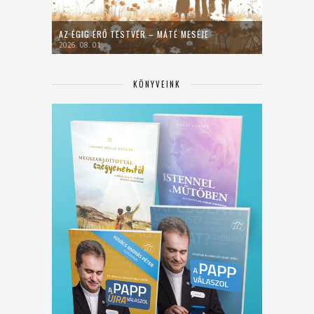
AZ ÉGIG ÉRŐ TESTVÉR – MÁTÉ MESÉJE
2026. 08. 01.
KÖNYVEINK