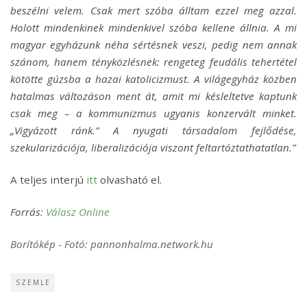
beszélni velem. Csak mert szóba álltam ezzel meg azzal.
Holott mindenkinek mindenkivel szóba kellene állnia. A mi
magyar egyházunk néha sértésnek veszi, pedig nem annak
szánom, hanem tényközlésnek: rengeteg feudális tehertétel
kötötte gúzsba a hazai katolicizmust. A világegyház közben
hatalmas változáson ment át, amit mi késleltetve kaptunk
csak meg – a kommunizmus ugyanis konzervált minket.
„Vigyázott ránk.” A nyugati társadalom fejlődése,
szekularizációja, liberalizációja viszont feltartóztathatatlan.”
A teljes interjú
itt
olvasható el.
Forrás:
Válasz Online
Borítókép - Fotó: pannonhalma.network.hu
SZEMLE