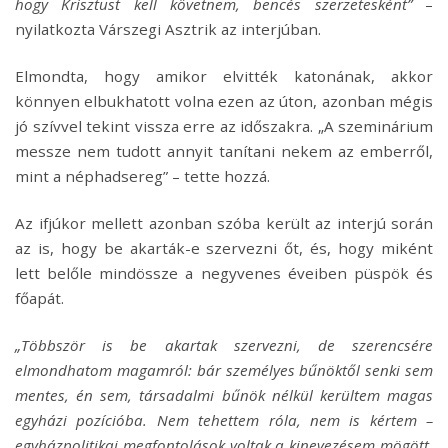
hogy Krisztust kell követnem, bencés szerzetesként”
–
nyilatkozta Várszegi Asztrik az interjúban.
Elmondta, hogy amikor elvitték katonának, akkor
könnyen elbukhatott volna ezen az úton, azonban mégis
jó szívvel tekint vissza erre az időszakra. „A szeminárium
messze nem tudott annyit tanítani nekem az emberről,
mint a néphadsereg” – tette hozzá.
Az ifjúkor mellett azonban szóba került az interjú során
az is, hogy be akarták-e szervezni őt, és, hogy miként
lett belőle mindössze a negyvenes éveiben püspök és
főapát.
„Többször is be akartak szervezni, de szerencsére
elmondhatom magamról: bár személyes bűnöktől senki sem
mentes, én sem, társadalmi bűnök nélkül kerültem magas
egyházi pozícióba. Nem tehettem róla, nem is kértem –
egyházpolitikai megfontolások voltak a kinevezésem mögött.