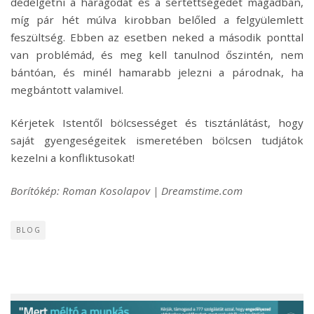
dédelgetni a haragodat és a sértettségedet magadban,
míg pár hét múlva kirobban belőled a felgyülemlett
feszültség. Ebben az esetben neked a második ponttal
van problémád, és meg kell tanulnod őszintén, nem
bántóan, és minél hamarabb jelezni a párodnak, ha
megbántott valamivel.
Kérjetek Istentől bölcsességet és tisztánlátást, hogy
saját gyengeségeitek ismeretében bölcsen tudjátok
kezelni a konfliktusokat!
Borítókép: Roman Kosolapov | Dreamstime.com
BLOG