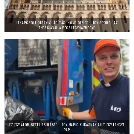
LEKAPCSOLT DÍSZKIVILÁGÍTÁS, HOME OFFICE – ÍGY SPÓROL AZ
ENERGIÁVAL A PÉCSI EGYHÁZMEGYE
„EZ EGY ÁLOM BETELJESÜLÉSE” – EGY NAPIG KUKÁSNAK ÁLLT EGY LENGYEL
PAP