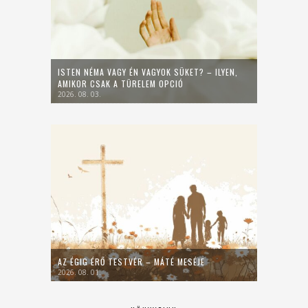
ISTEN NÉMA VAGY ÉN VAGYOK SÜKET? – ILYEN,
AMIKOR CSAK A TÜRELEM OPCIÓ
2026. 08. 03.
AZ ÉGIG ÉRŐ TESTVÉR – MÁTÉ MESÉJE
2026. 08. 01.