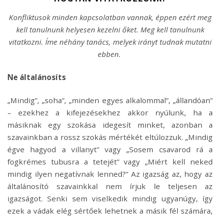
Konfliktusok minden kapcsolatban vannak, éppen ezért meg
kell tanulnunk helyesen kezelni őket. Meg kell tanulnunk
vitatkozni. Íme néhány tanács, melyek irányt tudnak mutatni
ebben.
Ne általánosíts
„Mindig”, „soha”, „minden egyes alkalommal”, „állandóan”
– ezekhez a kifejezésekhez akkor nyúlunk, ha a
másiknak egy szokása idegesít minket, azonban a
szavainkban a rossz szokás mértékét eltúlozzuk. „Mindig
égve hagyod a villanyt” vagy „Sosem csavarod rá a
fogkrémes tubusra a tetejét” vagy „Miért kell neked
mindig ilyen negatívnak lenned?” Az igazság az, hogy az
általánosító szavainkkal nem írjuk le teljesen az
igazságot. Senki sem viselkedik mindig ugyanúgy, így
ezek a vádak elég sértőek lehetnek a másik fél számára,