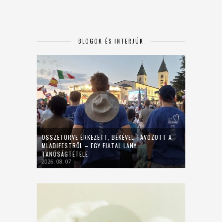
BLOGOK ÉS INTERJÚK
ÖSSZETÖRVE ÉRKEZETT, BÉKÉVEL TÁVOZOTT A
MLADIFESTRŐL – EGY FIATAL LÁNY
TANÚSÁGTÉTELE
2026. 08. 07.