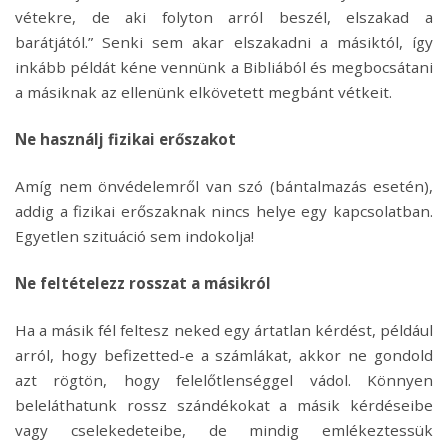
vétekre, de aki folyton arról beszél, elszakad a
barátjától.” Senki sem akar elszakadni a másiktól, így
inkább példát kéne vennünk a Bibliából és megbocsátani
a másiknak az ellenünk elkövetett megbánt vétkeit.
Ne használj fizikai erőszakot
Amíg nem önvédelemről van szó (bántalmazás esetén),
addig a fizikai erőszaknak nincs helye egy kapcsolatban.
Egyetlen szituáció sem indokolja!
Ne feltételezz rosszat a másikról
Ha a másik fél feltesz neked egy ártatlan kérdést, például
arról, hogy befizetted-e a számlákat, akkor ne gondold
azt rögtön, hogy felelőtlenséggel vádol. Könnyen
beleláthatunk rossz szándékokat a másik kérdéseibe
vagy cselekedeteibe, de mindig emlékeztessük