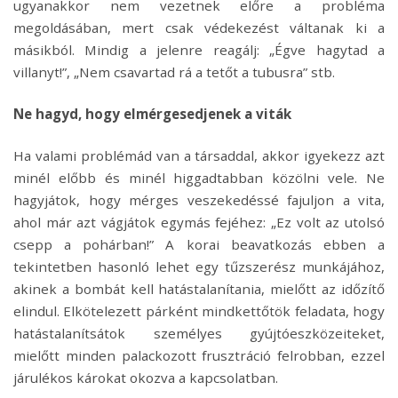
ugyanakkor nem vezetnek előre a probléma
megoldásában, mert csak védekezést váltanak ki a
másikból. Mindig a jelenre reagálj: „Égve hagytad a
villanyt!”, „Nem csavartad rá a tetőt a tubusra” stb.
Ne hagyd, hogy elmérgesedjenek a viták
Ha valami problémád van a társaddal, akkor igyekezz azt
minél előbb és minél higgadtabban közölni vele. Ne
hagyjátok, hogy mérges veszekedéssé fajuljon a vita,
ahol már azt vágjátok egymás fejéhez: „Ez volt az utolsó
csepp a pohárban!” A korai beavatkozás ebben a
tekintetben hasonló lehet egy tűzszerész munkájához,
akinek a bombát kell hatástalanítania, mielőtt az időzítő
elindul. Elkötelezett párként mindkettőtök feladata, hogy
hatástalanítsátok személyes gyújtóeszközeiteket,
mielőtt minden palackozott frusztráció felrobban, ezzel
járulékos károkat okozva a kapcsolatban.