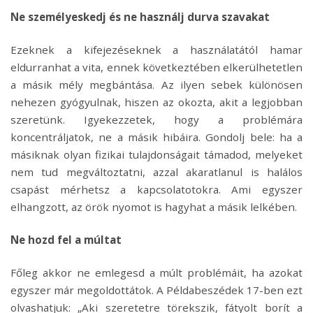
Ne személyeskedj és ne használj durva szavakat
Ezeknek a kifejezéseknek a használatától hamar
eldurranhat a vita, ennek következtében elkerülhetetlen
a másik mély megbántása. Az ilyen sebek különösen
nehezen gyógyulnak, hiszen az okozta, akit a legjobban
szeretünk. Igyekezzetek, hogy a problémára
koncentráljatok, ne a másik hibáira. Gondolj bele: ha a
másiknak olyan fizikai tulajdonságait támadod, melyeket
nem tud megváltoztatni, azzal akaratlanul is halálos
csapást mérhetsz a kapcsolatotokra. Ami egyszer
elhangzott, az örök nyomot is hagyhat a másik lelkében.
Ne hozd fel a múltat
Főleg akkor ne emlegesd a múlt problémáit, ha azokat
egyszer már megoldottátok. A Példabeszédek 17-ben ezt
olvashatjuk: „Aki szeretetre törekszik, fátyolt borít a