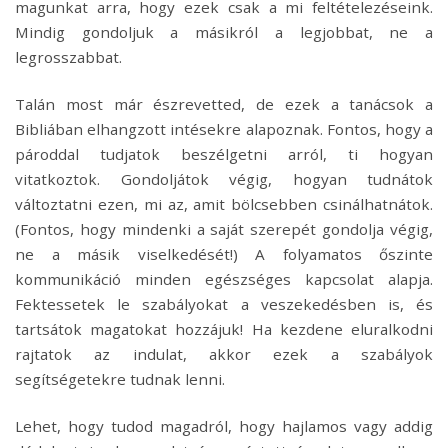
magunkat arra, hogy ezek csak a mi feltételezéseink.
Mindig gondoljuk a másikról a legjobbat, ne a
legrosszabbat.
Talán most már észrevetted, de ezek a tanácsok a
Bibliában elhangzott intésekre alapoznak. Fontos, hogy a
pároddal tudjatok beszélgetni arról, ti hogyan
vitatkoztok. Gondoljátok végig, hogyan tudnátok
változtatni ezen, mi az, amit bölcsebben csinálhatnátok.
(Fontos, hogy mindenki a saját szerepét gondolja végig,
ne a másik viselkedését!) A folyamatos őszinte
kommunikáció minden egészséges kapcsolat alapja.
Fektessetek le szabályokat a veszekedésben is, és
tartsátok magatokat hozzájuk! Ha kezdene eluralkodni
rajtatok az indulat, akkor ezek a szabályok
segítségetekre tudnak lenni.
Lehet, hogy tudod magadról, hogy hajlamos vagy addig