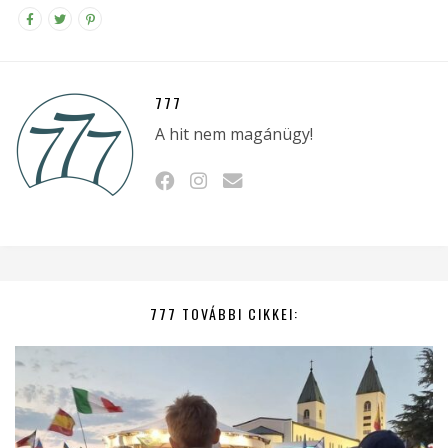
777
A hit nem magánügy!
777 TOVÁBBI CIKKEI: