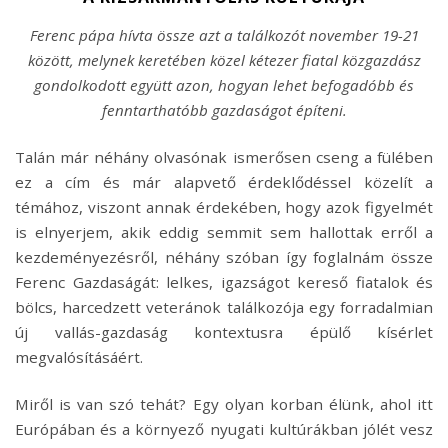
Ferenc pápa hívta össze azt a találkozót november 19-21
között, melynek keretében közel kétezer fiatal közgazdász
gondolkodott együtt azon, hogyan lehet befogadóbb és
fenntarthatóbb gazdaságot építeni.
Talán már néhány olvasónak ismerősen cseng a fülében
ez a cím és már alapvető érdeklődéssel közelít a
témához, viszont annak érdekében, hogy azok figyelmét
is elnyerjem, akik eddig semmit sem hallottak erről a
kezdeményezésről, néhány szóban így foglalnám össze
Ferenc Gazdaságát: lelkes, igazságot kereső fiatalok és
bölcs, harcedzett veteránok találkozója egy forradalmian
új vallás-gazdaság kontextusra épülő kísérlet
megvalósításáért.
Miről is van szó tehát? Egy olyan korban élünk, ahol itt
Európában és a környező nyugati kultúrákban jólét vesz