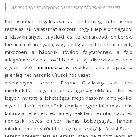
Az emberiség ugyanis útkereszteződésbe érkezett.
Pontosabban fogalmazva az emberiség tehetősebb
része az, aki választhat aközött, hogy kilép e önmagából
a kizsákmányolt anyaföld és az elmaradott emberek,
társadalmak irányába, vagy pedig a saját hasznát növeli,
miközben a háborúk tovább folytatódnak, a föld
átlaghőmérséklete tovább nő, a faji diverzitás és vele
együtt azok
immunitása
is csökken, amely újabb, a
jelenlegihez hasonló vírusokhoz vezet.
Véleményem szerint Ferenc Gazdasága azt kéri
mindenkitől, hogy merjen az igazság oldalára állni és
legyen nyitott a lehetséges megoldásokra, amelyekkel
olyan kultúrát építhetünk, amelyet egyre inkább az adás
kultúrája jellemez, és amely valóban fenntartható és
nemcsak kevés ember hamis boldogságát, hanem
minden ember valódi boldogságát szolgálja. Assisi Szent
Ferenc szegény lett és emiatt Isten be tudott lépni az