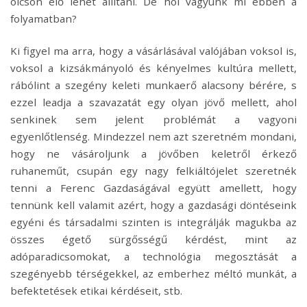
olcsón elő lehet állítani. De hol vagyunk mi ebben a
folyamatban?
Ki figyel ma arra, hogy a vásárlásával valójában voksol is,
voksol a kizsákmányoló és kényelmes kultúra
mellett,
rábólint a szegény keleti munkaerő alacsony bérére, s
ezzel leadja a szavazatát egy olyan jövő mellett, ahol
senkinek sem jelent problémát a vagyoni
egyenlőtlenség. Mindezzel nem azt szeretném mondani,
hogy ne vásároljunk a jövőben keletről érkező
ruhaneműt, csupán egy nagy felkiáltójelet szeretnék
tenni a Ferenc Gazdaságával együtt amellett, hogy
tennünk kell valamit azért, hogy a gazdasági döntéseink
egyéni és társadalmi szinten is integrálják magukba az
összes égető sürgősségű kérdést, mint az
adóparadicsomokat, a technológia megosztását a
szegényebb térségekkel, az emberhez méltó munkát, a
befektetések etikai kérdéseit, stb.