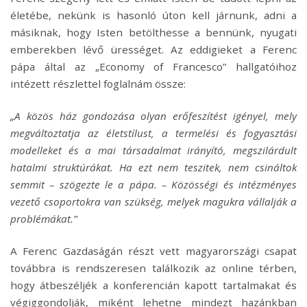
életébe, nekünk is hasonló úton kell járnunk, adni a
másiknak, hogy Isten betölthesse a bennünk, nyugati
emberekben lévő ürességet. Az eddigieket a Ferenc
pápa által az „Economy of Francesco” hallgatóihoz
intézett részlettel foglalnám össze:
„A közös ház gondozása olyan erőfeszítést igényel, mely
megváltoztatja az életstílust, a termelési és fogyasztási
modelleket és a mai társadalmat irányító, megszilárdult
hatalmi struktúrákat. Ha ezt nem teszitek, nem csináltok
semmit – szögezte le a pápa. – Közösségi és intézményes
vezető csoportokra van szükség, melyek magukra vállalják a
problémákat.”
A Ferenc Gazdaságán részt vett magyarországi csapat
továbbra is rendszeresen találkozik az online térben,
hogy átbeszéljék a konferencián kapott tartalmakat és
végiggondolják, miként lehetne mindezt hazánkban