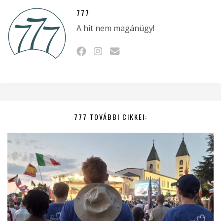
777
A hit nem magánügy!
777 TOVÁBBI CIKKEI: