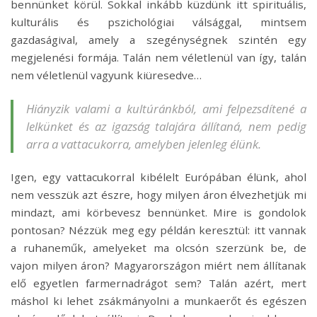
bennünket körül. Sokkal inkább küzdünk itt spirituális,
kulturális és pszichológiai válsággal, mintsem
gazdaságival, amely a szegénységnek szintén egy
megjelenési formája. Talán nem véletlenül van így, talán
nem véletlenül vagyunk kiüresedve…
Hiányzik valami a kultúránkból, ami felpezsdítené a
lelkünket és az igazság talajára állítaná, nem pedig
arra a vattacukorra, amelyben jelenleg élünk.
Igen, egy vattacukorral kibélelt Európában élünk, ahol
nem vesszük azt észre, hogy milyen áron élvezhetjük mi
mindazt, ami körbevesz bennünket. Mire is gondolok
pontosan? Nézzük meg egy példán keresztül: itt vannak
a ruhaneműk, amelyeket ma olcsón szerzünk be, de
vajon milyen áron? Magyarországon miért nem állítanak
elő egyetlen farmernadrágot sem? Talán azért, mert
máshol ki lehet zsákmányolni a munkaerőt és egészen