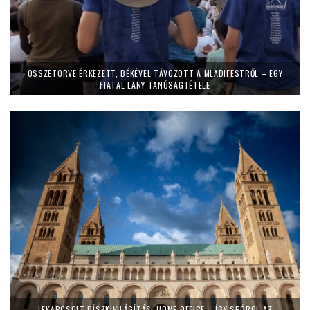
ÖSSZETÖRVE ÉRKEZETT, BÉKÉVEL TÁVOZOTT A MLADIFESTRŐL – EGY
FIATAL LÁNY TANÚSÁGTÉTELE
LEKAPCSOLT DÍSZKIVILÁGÍTÁS, HOME OFFICE – ÍGY SPÓROL AZ