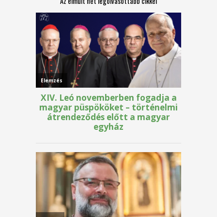
Az elmúlt hét legolvasottabb cikkei