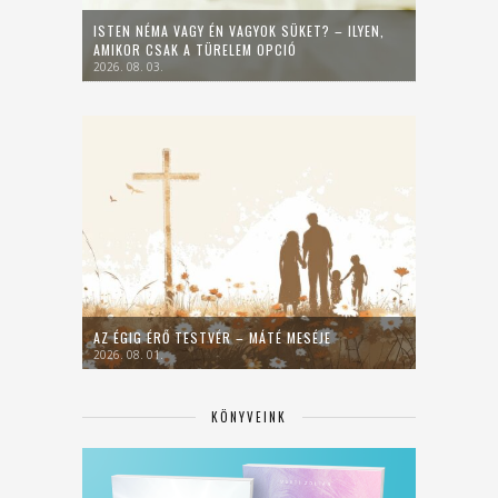
ISTEN NÉMA VAGY ÉN VAGYOK SÜKET? – ILYEN,
AMIKOR CSAK A TÜRELEM OPCIÓ
2026. 08. 03.
AZ ÉGIG ÉRŐ TESTVÉR – MÁTÉ MESÉJE
2026. 08. 01.
KÖNYVEINK