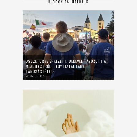
BLOGOK ÉS INTERJÚK
ÖSSZETÖRVE ÉRKEZETT, BÉKÉVEL TÁVOZOTT A
MLADIFESTRŐL – EGY FIATAL LÁNY
TANÚSÁGTÉTELE
2026. 08. 07.