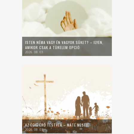
ISTEN NÉMA VAGY ÉN VAGYOK SÜKET? – ILYEN,
AMIKOR CSAK A TÜRELEM OPCIÓ
2026. 08. 03.
AZ ÉGIG ÉRŐ TESTVÉR – MÁTÉ MESÉJE
2026. 08. 01.