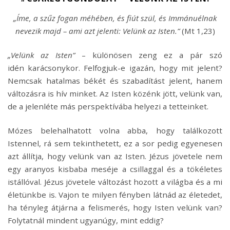
„Íme, a szűz fogan méhében, és fiút szül, és Immánuélnak
nevezik majd – ami azt jelenti: Velünk az Isten.”
(Mt 1,23)
„Velünk az Isten”
– különösen zeng ez a pár szó
idén karácsonykor. Felfogjuk-e igazán, hogy mit jelent?
Nemcsak hatalmas békét és szabadítást jelent, hanem
változásra is hív minket. Az Isten közénk jött, velünk van,
de a jelenléte más perspektívába helyezi a tetteinket.
Mózes belehalhatott volna abba, hogy találkozott
Istennel, rá sem tekinthetett, ez a sor pedig egyenesen
azt állítja, hogy velünk van az Isten. Jézus jövetele nem
egy aranyos kisbaba meséje a csillaggal és a tökéletes
istállóval. Jézus jövetele változást hozott a világba és a mi
életünkbe is. Vajon te milyen fényben látnád az életedet,
ha tényleg átjárna a felismerés, hogy Isten velünk van?
Folytatnál mindent ugyanúgy, mint eddig?