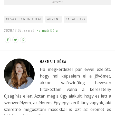
hirdetés
#CSAKEGYGONDOLAT
ADVENT
KARÁCSONY
2020.12.07.
szerző:
Harmati Dóra
HARMATI DÓRA
Ha megkérdezel pár évvel ezelőtt,
hogy hol képzelem el a jövőmet,
akkor valószínűleg hevesen
tiltakoztam volna a keresztény
újságírás ellen. Aztán mégis úgy alakult, hogy ez lett a
szenvedélyem, az életem. Egy egyszerű lány vagyok, aki
szeretné megosztani másokkal is azt az örömöt és