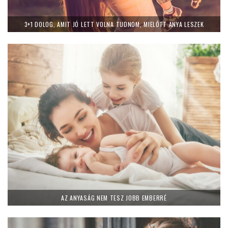
3+1 DOLOG, AMIT JÓ LETT VOLNA TUDNOM, MIELŐTT ANYA LESZEK
AZ ANYASÁG NEM TESZ JOBB EMBERRÉ