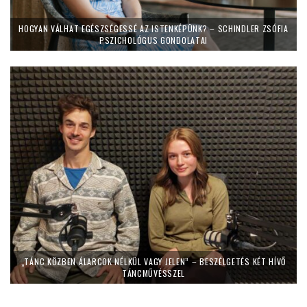
HOGYAN VÁLHAT EGÉSZSÉGESSÉ AZ ISTENKÉPÜNK? – SCHINDLER ZSÓFIA
PSZICHOLÓGUS GONDOLATAI
„TÁNC KÖZBEN ÁLARCOK NÉLKÜL VAGY JELEN” – BESZÉLGETÉS KÉT HÍVŐ
TÁNCMŰVÉSSZEL