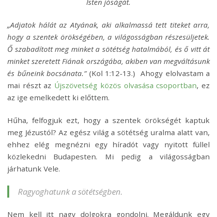
Isten jóságát.
„Adjatok hálát az Atyának, aki alkalmassá tett titeket arra,
hogy a szentek örökségében, a világosságban részesüljetek.
Ő szabadított meg minket a sötétség hatalmából, és ő vitt át
minket szeretett Fiának országába, akiben van megváltásunk
és bűneink bocsánata.”
(Kol 1:12-13.) Ahogy elolvastam a
mai részt az
Újszövetség közös olvasása csoportban
, ez
az ige emelkedett ki előttem.
Hűha, felfogjuk ezt, hogy a szentek örökségét kaptuk
meg Jézustól? Az egész világ a sötétség uralma alatt van,
ehhez elég megnézni egy híradót vagy nyitott füllel
közlekedni Budapesten. Mi pedig a világosságban
járhatunk Vele.
Ragyoghatunk a sötétségben.
Nem kell itt nagy dolgokra gondolni. Megáldunk egy