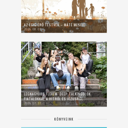
AZ ÉGIG ÉRŐ TESTVÉR – MÁTÉ MESÉJE
2026. 08. 01.
LEGNAGYOBB FLEXEM: DEEP TALKINGOLOK
FIATALOKKAL A HITRŐL ÉS JÉZUSRÓL
2026. 07. 31.
KÖNYVEINK