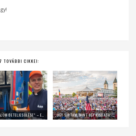
gy!
7 TOVÁBBI CIKKEI:
„EZ EGY ÁLOM BETELJESÜLÉSE” – EGY NAPIG KUKÁSNAK ÁLLT EGY LENGYEL PAP
„ÚGY SÍRTAM, MINT EGY KISBABA” – FIATALOK A MLADIFESTRŐL