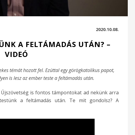
2020.10.08.
TÜNK A FELTÁMADÁS UTÁN? –
VIDEÓ
kes témát hozott fel. Ezúttal egy görögkatolikus papot,
lyen is lesz az ember teste a feltámadás után.
z Újszövetség is fontos támpontokat ad nekünk arra
testünk a feltámadás után. Te mit gondolsz? A