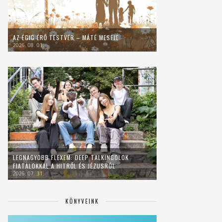
AZ ÉGIG ÉRŐ TESTVÉR – MÁTÉ MESÉJE
2026. 08. 01.
LEGNAGYOBB FLEXEM: DEEP TALKINGOLOK
FIATALOKKAL A HITRŐL ÉS JÉZUSRÓL
2026. 07. 31.
KÖNYVEINK