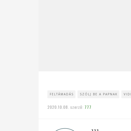
FELTÁMADÁS
SZÓLJ BE A PAPNAK
VI
2020.10.08.
szerző:
777
777