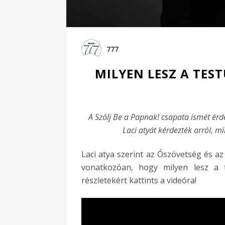
777
MILYEN LESZ A TES
A Szólj Be a Papnak! csapata ismét érde
Laci atyát kérdezték arról, mi
Laci atya szerint az Ószövetség és a
vonatkozóan, hogy milyen lesz a 
részletekért kattints a videóra!