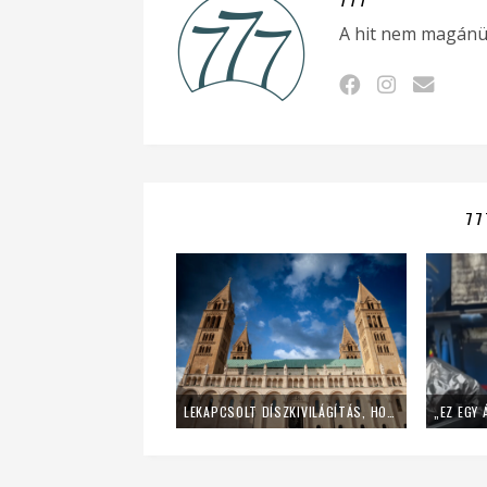
A hit nem magánü
77
LEKAPCSOLT DÍSZKIVILÁGÍTÁS, HOME OFFICE – ÍGY SPÓROL AZ ENERGIÁVAL A PÉCSI EGYHÁZMEGYE