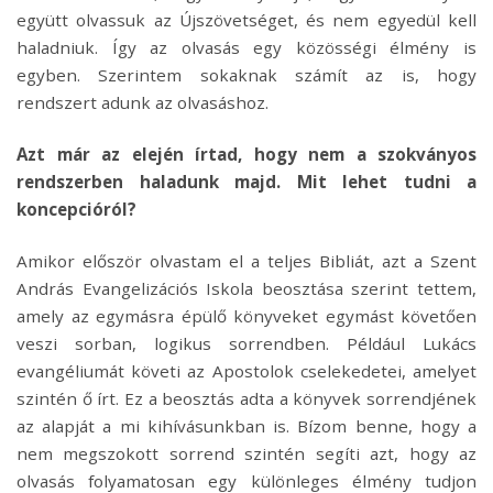
együtt olvassuk az Újszövetséget, és nem egyedül kell
haladniuk. Így az olvasás egy közösségi élmény is
egyben. Szerintem sokaknak számít az is, hogy
rendszert adunk az olvasáshoz.
Azt már az elején írtad, hogy nem a szokványos
rendszerben haladunk majd. Mit lehet tudni a
koncepcióról?
Amikor először olvastam el a teljes Bibliát, azt a Szent
András Evangelizációs Iskola beosztása szerint tettem,
amely az egymásra épülő könyveket egymást követően
veszi sorban, logikus sorrendben. Például Lukács
evangéliumát követi az Apostolok cselekedetei, amelyet
szintén ő írt. Ez a beosztás adta a könyvek sorrendjének
az alapját a mi kihívásunkban is. Bízom benne, hogy a
nem megszokott sorrend szintén segíti azt, hogy az
olvasás folyamatosan egy különleges élmény tudjon