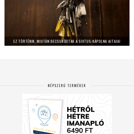
EZ TÖRTÉNIK, MIUTÁN BECSUKÓDTAK A SIXTUS-KÁPOLNA AJTAJAI
NÉPSZERŰ TERMÉKEK