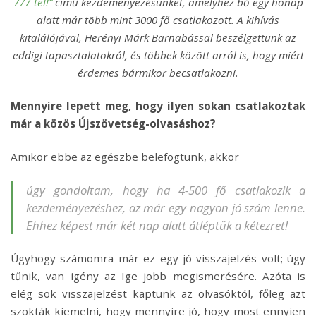
777-tel!”
című kezdeményezésünket, amelyhez bő egy hónap
alatt már több mint 3000 fő csatlakozott. A kihívás
kitalálójával, Herényi Márk Barnabással beszélgettünk az
eddigi tapasztalatokról, és többek között arról is, hogy miért
érdemes bármikor becsatlakozni.
Mennyire lepett meg, hogy ilyen sokan csatlakoztak
már a közös Újszövetség-olvasáshoz?
Amikor ebbe az egészbe belefogtunk, akkor
úgy gondoltam, hogy ha 4-500 fő csatlakozik a
kezdeményezéshez, az már egy nagyon jó szám lenne.
Ehhez képest már két nap alatt átléptük a kétezret!
Úgyhogy számomra már ez egy jó visszajelzés volt; úgy
tűnik, van igény az Ige jobb megismerésére. Azóta is
elég sok visszajelzést kaptunk az olvasóktól, főleg azt
szokták kiemelni, hogy mennyire jó, hogy most ennyien