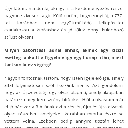
Úgy látom, mindenki, aki így is a kezdeményezés része,
nagyon szívesen segít. Külön öröm, hogy ennyi új, a 777-
tel korábban nem együttműködő lelkipásztor
csatlakozott a kihíváshoz és jó tőlük ennyi különböző
stílust olvasni.
Milyen bátorítást adnál annak, akinek egy kicsit
esetleg lankadt a figyelme így egy hónap után, miért
tartson ki év végéig?
Nagyon fontosnak tartom, hogy Isten Igéje élő ige, amely
által folyamatosan szól hozzánk ma is. Azt gondolom,
hogy az Újszövetség egy olyan alapmű, amely alapjaiban
határozza meg keresztény hitünket. Hiába olvastam már
el jó párszor a Bibliának ezt a részét, újra és újra olvasok
olyan részeket, amelyeket korábban mintha észre se
vettem volna. Ezekben pedig annyira tisztán lehet
meglátni Istent, mint semmi másban. A felépítésnek