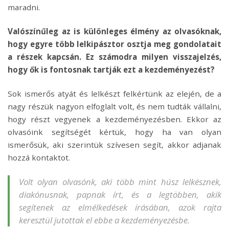
maradni.
Valószínűleg az is különleges élmény az olvasóknak,
hogy egyre több lelkipásztor osztja meg gondolatait
a részek kapcsán. Ez számodra milyen visszajelzés,
hogy ők is fontosnak tartják ezt a kezdeményezést?
Sok ismerős atyát és lelkészt felkértünk az elején, de a
nagy részük nagyon elfoglalt volt, és nem tudták vállalni,
hogy részt vegyenek a kezdeményezésben. Ekkor az
olvasóink segítségét kértük, hogy ha van olyan
ismerősük, aki szerintük szívesen segít, akkor adjanak
hozzá kontaktot.
Volt olyan olvasónk, aki több mint húsz lelkésznek,
diakónusnak, papnak írt, és a legtöbben, akik
segítenek az elmélkedések írásában, azok rajta
keresztül jutottak el ebbe a kezdeményezésbe.