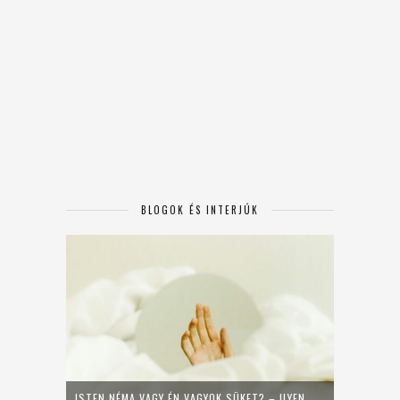
BLOGOK ÉS INTERJÚK
ISTEN NÉMA VAGY ÉN VAGYOK SÜKET? – ILYEN,