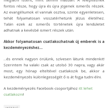
fontos része, hogy újra és újra jöjjenek ismerős részek.
Az evangéliumok el vannak osztva, szinte egyenletesen,
tehát folyamatosan visszatérhetünk Jézus életéhez.
Talán ezek az ismerős történetek újra lendületet
adhatnak a kevésbé ismert részek után.
Akkor folyamatosan csatlakozhatnak új emberek is a
kezdeményezéshez…
…és ennek nagyon örülünk, szívesen látunk mindenkit!
Szerintem ha valaki csak az utolsó 30 napra, vagy akár
most, egy hónap elteltével csatlakozik be, akkor a
kezdeményezés különlegességét ő is át fogja tudni élni.
A kezdeményezés Facebook-csoportjához
itt lehet
csatlakozni
!
INTERJÚ