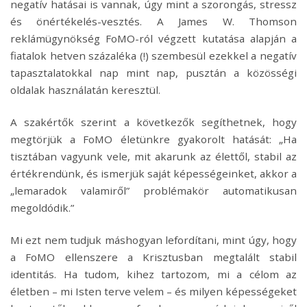
negatív hatásai is vannak, úgy mint a szorongás, stressz
és önértékelés-vesztés. A James W. Thomson
reklámügynökség FoMO-ról végzett kutatása alapján a
fiatalok hetven százaléka (!) szembesül ezekkel a negatív
tapasztalatokkal nap mint nap, pusztán a közösségi
oldalak használatán keresztül.
A szakértők szerint a következők segíthetnek, hogy
megtörjük a FoMO életünkre gyakorolt hatását: „Ha
tisztában vagyunk vele, mit akarunk az élettől, stabil az
értékrendünk, és ismerjük saját képességeinket, akkor a
„lemaradok valamiről” problémakör automatikusan
megoldódik.”
Mi ezt nem tudjuk máshogyan lefordítani, mint úgy, hogy
a FoMO ellenszere a Krisztusban megtalált stabil
identitás. Ha tudom, kihez tartozom, mi a célom az
életben – mi Isten terve velem – és milyen képességeket