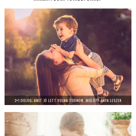
3+1 DOLOG, AMIT JÓ LETT VOLNA TUDNOM, MIELŐTT ANYA LESZEK