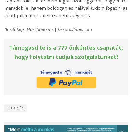
kaptam tőle, akkor nem fogok azon aggódni, hogy miről
maradok le, hanem boldogan és hálával tudom fogadni az
adott pillanat örömeit és nehézségeit is.
Borítókép: Marchmeena | Dreamstime.com
Támogasd te is a 777 önkéntes csapatát,
hogy folytatni tudjuk szolgálatunkat!
LELKISÉG