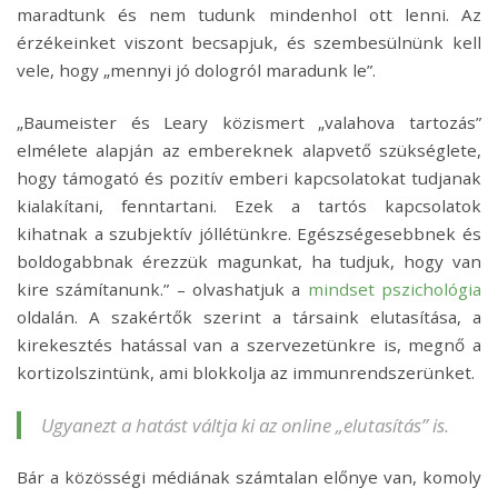
maradtunk és nem tudunk mindenhol ott lenni. Az
érzékeinket viszont becsapjuk, és szembesülnünk kell
vele, hogy „mennyi jó dologról maradunk le”.
„Baumeister és Leary közismert „valahova tartozás”
elmélete alapján az embereknek alapvető szükséglete,
hogy támogató és pozitív emberi kapcsolatokat tudjanak
kialakítani, fenntartani. Ezek a tartós kapcsolatok
kihatnak a szubjektív jóllétünkre. Egészségesebbnek és
boldogabbnak érezzük magunkat, ha tudjuk, hogy van
kire számítanunk.” – olvashatjuk a
mindset pszichológia
oldalán. A szakértők szerint a társaink elutasítása, a
kirekesztés hatással van a szervezetünkre is, megnő a
kortizolszintünk, ami blokkolja az immunrendszerünket.
Ugyanezt a hatást váltja ki az online „elutasítás” is.
Bár a közösségi médiának számtalan előnye van, komoly