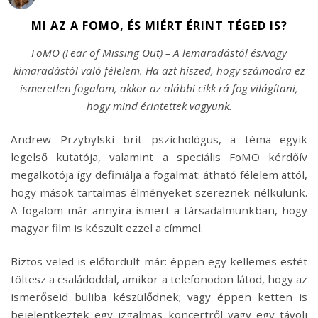
MI AZ A FOMO, ÉS MIÉRT ÉRINT TÉGED IS?
FoMO (Fear of Missing Out) – A lemaradástól és/vagy
kimaradástól való félelem. Ha azt hiszed, hogy számodra ez
ismeretlen fogalom, akkor az alábbi cikk rá fog világítani,
hogy mind érintettek vagyunk.
Andrew Przybylski brit pszichológus, a téma egyik
legelső kutatója, valamint a speciális FoMO kérdőív
megalkotója így definiálja a fogalmat: átható félelem attól,
hogy mások tartalmas élményeket szereznek nélkülünk.
A fogalom már annyira ismert a társadalmunkban, hogy
magyar film is készült ezzel a címmel.
Biztos veled is előfordult már: éppen egy kellemes estét
töltesz a családoddal, amikor a telefonodon látod, hogy az
ismerőseid buliba készülődnek; vagy éppen ketten is
bejelentkeztek egy izgalmas koncertről vagy egy távoli