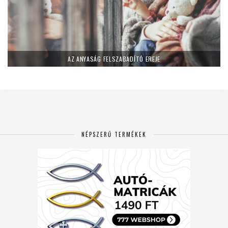
AZ ANYASÁG FELSZABADÍTÓ EREJE
NÉPSZERŰ TERMÉKEK