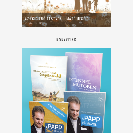
AZ ÉGIG ÉRŐ TESTVÉR – MÁTÉ MESÉJE
2026. 08. 01.
KÖNYVEINK