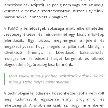
ismerősöd esküvőjéről. Te pedig nem vagy ott. Az addigi
kellemes élményeid szertefoszlottak, hiszen úgy tűnik,
mások sokkal jobban érzik magukat.
A FoMO a lehetőségek sokasága miatt elkerülhetetlen
veszteség érzése, és mindenkinél egy kicsit másképp
jelentkezik. Egy biztos: megmérgezi a jelent és
megakadályozza, hogy megéld a pillanatot. Mindig a
következő élményt, a következő bakancslistás,
Instagramon felfedezett helyet kergetjük és állandó
elégedetlenség, üresség lesz bennünk.
Mert valaki mindig jobban szórakozik nálunk. Valaki
mindig szebb helyre ment nyaralni.
A technológiai fejlődésnek köszönhetően soha nem volt
még tudomásunk egyszerre ennyi programról és
lehetőségről. A probléma csak az, hogy mi emberek