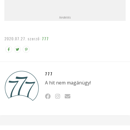
hirdetés
2020.07.27.
szerző:
777
777
A hit nem magánügy!