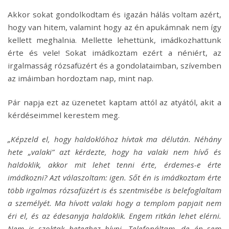
Akkor sokat gondolkodtam és igazán hálás voltam azért,
hogy van hitem, valamint hogy az én apukámnak nem így
kellett meghalnia. Mellette lehettünk, imádkozhattunk
érte és vele! Sokat imádkoztam ezért a néniért, az
irgalmasság rózsafüzért és a gondolataimban, szívemben
az imáimban hordoztam nap, mint nap.
Pár napja ezt az üzenetet kaptam attól az atyától, akit a
kérdéseimmel kerestem meg.
„Képzeld el, hogy haldoklóhoz hívtak ma délután. Néhány
hete „valaki” azt kérdezte, hogy ha valaki nem hívő és
haldoklik, akkor mit lehet tenni érte, érdemes-e érte
imádkozni? Azt válaszoltam: igen. Sőt én is imádkoztam érte
több irgalmas rózsafüzért is és szentmisébe is belefoglaltam
a személyét. Ma hívott valaki hogy a templom papjait nem
éri el, és az édesanyja haldoklik. Engem ritkán lehet elérni.
Nem is szoktak beteghez hívni. Telefonáltam, de én sem