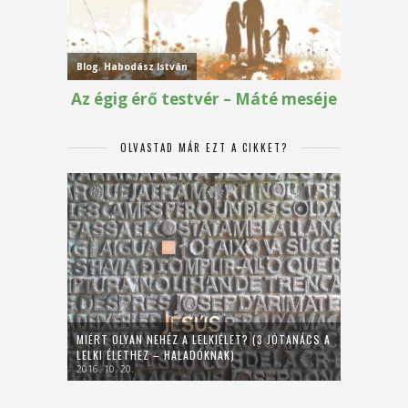
OLVASTAD MÁR EZT A CIKKET?
MIÉRT OLYAN NEHÉZ A LELKIÉLET? (3 JÓTANÁCS A
LELKI ÉLETHEZ – HALADÓKNAK)
2016. 10. 20.