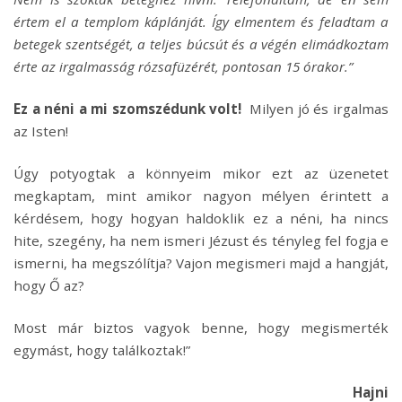
értem el a templom káplánját. Így elmentem és feladtam a
betegek szentségét, a teljes búcsút és a végén elimádkoztam
érte az irgalmasság rózsafüzérét, pontosan 15 órakor.”
Ez a néni a mi szomszédunk volt!
Milyen jó és irgalmas
az Isten!
Úgy potyogtak a könnyeim mikor ezt az üzenetet
megkaptam, mint amikor nagyon mélyen érintett a
kérdésem, hogy hogyan haldoklik ez a néni, ha nincs
hite, szegény, ha nem ismeri Jézust és tényleg fel fogja e
ismerni, ha megszólítja? Vajon megismeri majd a hangját,
hogy Ő az?
Most már biztos vagyok benne, hogy megismerték
egymást, hogy találkoztak!”
Hajni