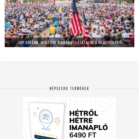
„ÚGY SÍRTAM, MINT EGY KISBABA” – FIATALOK A MLADIFESTRŐL
NÉPSZERŰ TERMÉKEK