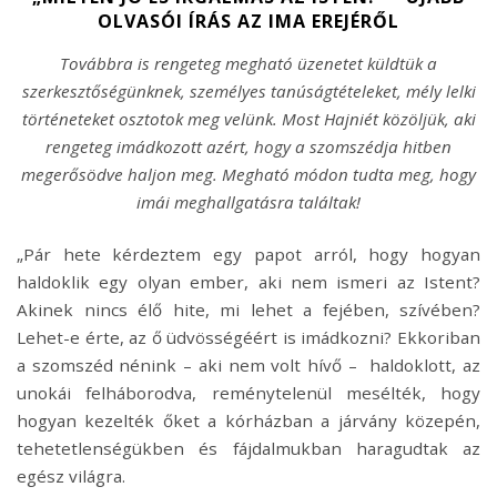
OLVASÓI ÍRÁS AZ IMA EREJÉRŐL
Továbbra is rengeteg megható üzenetet küldtük a
szerkesztőségünknek, személyes tanúságtételeket, mély lelki
történeteket osztotok meg velünk. Most Hajniét közöljük, aki
rengeteg imádkozott azért, hogy a szomszédja hitben
megerősödve haljon meg. Megható módon tudta meg, hogy
imái meghallgatásra találtak!
„Pár hete kérdeztem egy papot arról, hogy hogyan
haldoklik egy olyan ember, aki nem ismeri az Istent?
Akinek nincs élő hite, mi lehet a fejében, szívében?
Lehet-e érte, az ő üdvösségéért is imádkozni? Ekkoriban
a szomszéd nénink – aki nem volt hívő – haldoklott, az
unokái felháborodva, reménytelenül mesélték, hogy
hogyan kezelték őket a kórházban a járvány közepén,
tehetetlenségükben és fájdalmukban haragudtak az
egész világra.