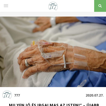
777
2020.07.27.
„MILYEN JÓ ÉS IRGALMAS AZ ISTEN!” – ÚJABB