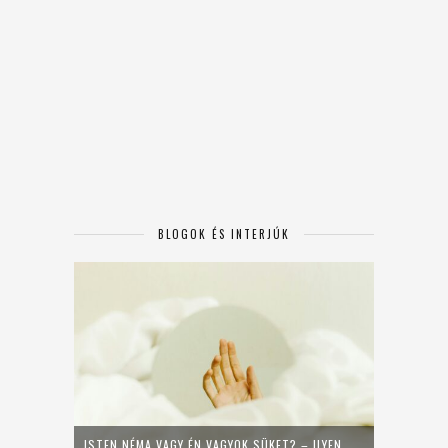
BLOGOK ÉS INTERJÚK
ISTEN NÉMA VAGY ÉN VAGYOK SÜKET? – ILYEN,