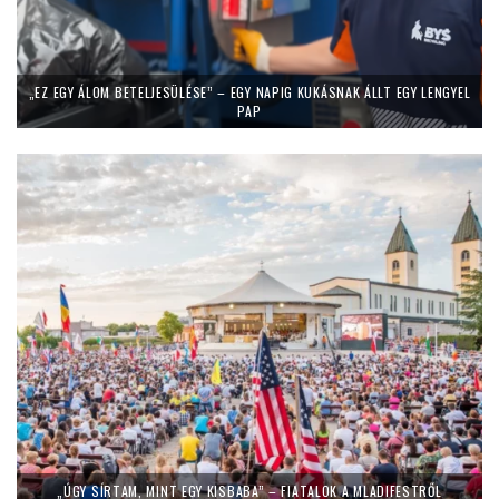
„EZ EGY ÁLOM BETELJESÜLÉSE” – EGY NAPIG KUKÁSNAK ÁLLT EGY LENGYEL
PAP
„ÚGY SÍRTAM, MINT EGY KISBABA” – FIATALOK A MLADIFESTRŐL