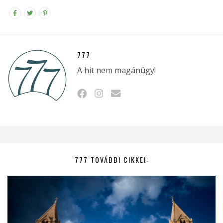
777
A hit nem magánügy!
777 TOVÁBBI CIKKEI: