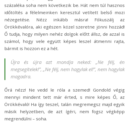
százaléka soha nem következik be. Hát nem túl hasznos
időtöltés a félelmeinken keresztül vetített belső mozi
nézegetése. Nézz inkább másra! Fókuszálj az
Örökkévalóra, aki egészen közel szeretne jönni hozzád!
Ő tudja, hogy milyen nehéz dolgok előtt állsz, de azzal is
számol, hogy vele együtt képes leszel átmenni rajta,
bármit is hozzon ez a hét.
Újra és újra azt mondja neked: „Ne félj, én
megsegítelek!”, „Ne félj, nem hagylak el!”, nem hagylak
magadra.
Őrá nézz! Ne vedd le róla a szemed! Gondold végig
mennyi mindent tett már érted, s mire képes Ő, az
Örökkévaló! Ha így teszel, talán megremegsz majd egyik
másik helyzetben, de azt ígéri, nem fogsz végképp
megrendülni – soha.