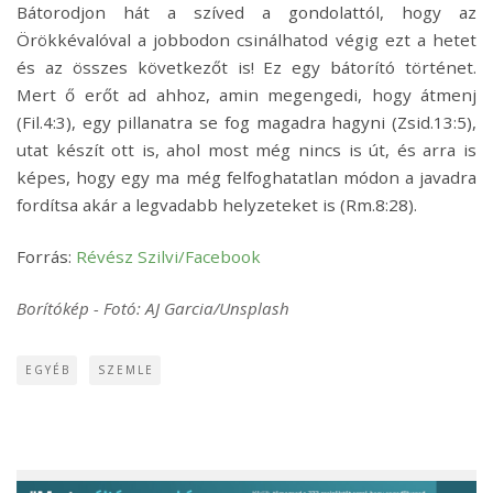
Bátorodjon hát a szíved a gondolattól, hogy az
Örökkévalóval a jobbodon csinálhatod végig ezt a hetet
és az összes következőt is! Ez egy bátorító történet.
Mert ő erőt ad ahhoz, amin megengedi, hogy átmenj
(Fil.4:3), egy pillanatra se fog magadra hagyni (Zsid.13:5),
utat készít ott is, ahol most még nincs is út, és arra is
képes, hogy egy ma még felfoghatatlan módon a javadra
fordítsa akár a legvadabb helyzeteket is (Rm.8:28).
Forrás:
Révész Szilvi/Facebook
Borítókép - Fotó: AJ Garcia/Unsplash
EGYÉB
SZEMLE