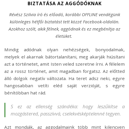
BIZTATÁSA AZ AGGÓDÓKNAK
Révész Szilvia író és előadó, korábbi OFFLINE vendégünk
különleges hétfői biztatást tett közzé Facebook-oldalán.
Azokhoz szólt, akik félnek, aggódnak és ez megbénítja az
életüket.
Mindig adódnak olyan nehézségek, bonyodalmak,
melyek el akarnak bátortalanítani, meg akarják hiúsítani
azt a történetet, amit Isten veled szeretne írni. A félelem
az a rossz történet, amit magadban forgatsz. Az előtted
álló dolgok negatív változata. Ha teret adsz neki, egyre
hangosabban vetíti eléd saját verzióját, s egyre
bénítóbban hat rád.
S ez az ellenség szándéka: hogy leszűkítse a
mozgástered, passzívvá, cselekvésképtelenné tegyen.
Azt mondják, az aggodalmaink több mint kilencven