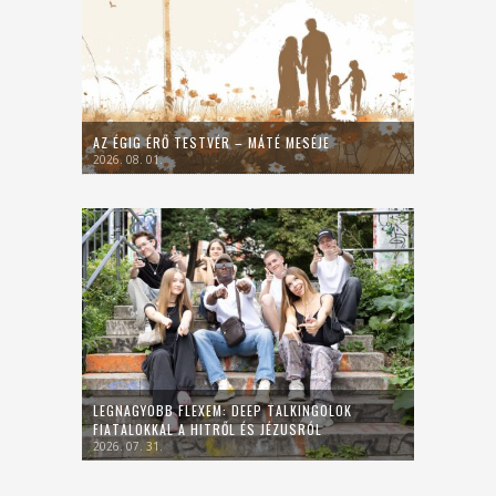
AZ ÉGIG ÉRŐ TESTVÉR – MÁTÉ MESÉJE
2026. 08. 01.
LEGNAGYOBB FLEXEM: DEEP TALKINGOLOK
FIATALOKKAL A HITRŐL ÉS JÉZUSRÓL
2026. 07. 31.