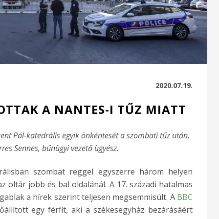
2020.07.19.
TOTTAK A NANTES-I TŰZ MIATT
Szent Pál-katedrális egyik önkéntesét a szombati tűz után,
rres Sennes, bűnügyi vezető ügyész.
drálisban szombat reggel egyszerre három helyen
az oltár jobb és bal oldalánál. A 17. századi hatalmas
gablak a hírek szerint teljesen megsemmisült. A
BBC
állított egy férfit, aki a székesegyház bezárásáért