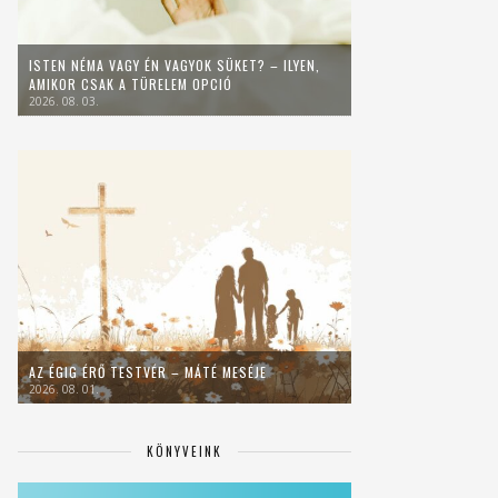
ISTEN NÉMA VAGY ÉN VAGYOK SÜKET? – ILYEN,
AMIKOR CSAK A TÜRELEM OPCIÓ
2026. 08. 03.
AZ ÉGIG ÉRŐ TESTVÉR – MÁTÉ MESÉJE
2026. 08. 01.
KÖNYVEINK