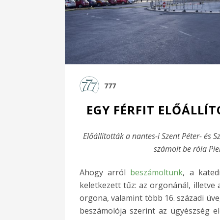
777
EGY FÉRFIT ELŐÁLLÍ
Előállították a nantes-i Szent Péter- és 
számolt be róla Pie
Ahogy arról
beszámoltunk
, a kate
keletkezett tűz: az orgonánál, illetve 
orgona, valamint több 16. századi üve
beszámolója szerint az ügyészség elő