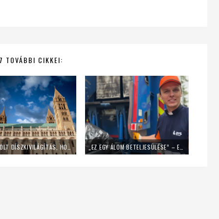
7 TOVÁBBI CIKKEI:
LEKAPCSOLT DÍSZKIVILÁGÍTÁS, HOME OFFICE – ÍGY SPÓROL AZ ENERGIÁVAL A PÉCSI EGYHÁZMEGYE
„EZ EGY ÁLOM BETELJESÜLÉSE” – EGY NAPIG KUKÁSNAK ÁLLT EGY LENGYEL PAP