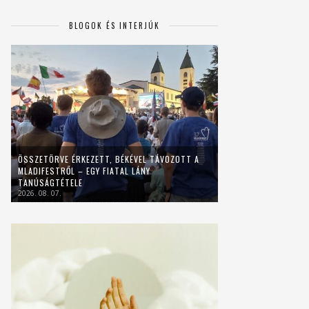
BLOGOK ÉS INTERJÚK
ÖSSZETÖRVE ÉRKEZETT, BÉKÉVEL TÁVOZOTT A
MLADIFESTRŐL – EGY FIATAL LÁNY
TANÚSÁGTÉTELE
2026. 08. 07.