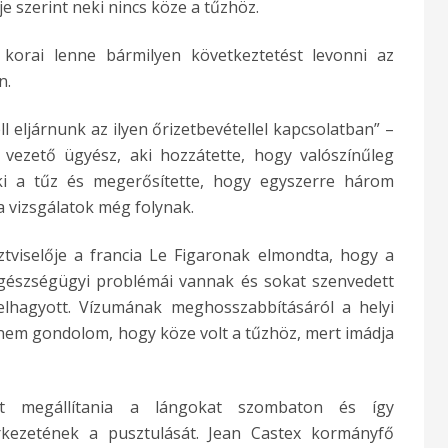
dje szerint neki nincs köze a tűzhöz.
y korai lenne bármilyen következtetést levonni az
n.
l eljárnunk az ilyen őrizetbevétellel kapcsolatban” –
i vezető ügyész, aki hozzátette, hogy valószínűleg
ki a tűz és megerősítette, hogy egyszerre három
 a vizsgálatok még folynak.
ztviselője a francia Le Figaronak elmondta, hogy a
észségügyi problémái vannak és sokat szenvedett
lhagyott. Vízumának meghosszabbításáról a helyi
ig nem gondolom, hogy köze volt a tűzhöz, mert imádja
lt megállítania a lángokat szombaton és így
rkezetének a pusztulását. Jean Castex kormányfő