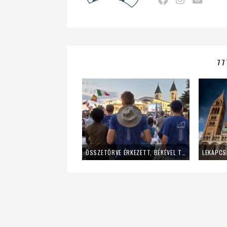
77
ÖSSZETÖRVE ÉRKEZETT, BÉKÉVEL TÁVOZOTT A MLADIFESTRŐL – EGY FIATAL LÁNY TANÚSÁGTÉTELE