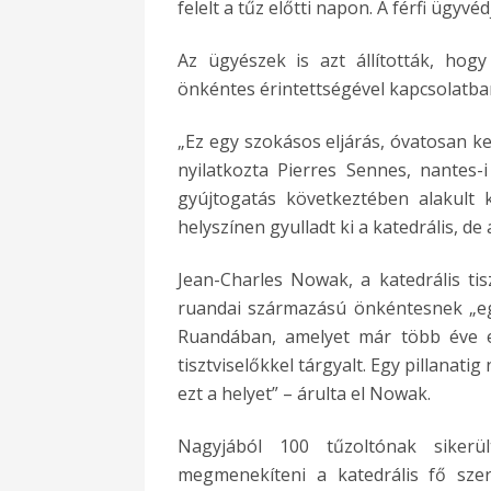
felelt a tűz előtti napon. A férfi ügyvé
Az ügyészek is azt állították, hog
önkéntes érintettségével kapcsolatba
„Ez egy szokásos eljárás, óvatosan kel
nyilatkozta Pierres Sennes, nantes-
gyújtogatás következtében alakult 
helyszínen gyulladt ki a katedrális, de
Jean-Charles Nowak, a katedrális tis
ruandai származású önkéntesnek „eg
Ruandában, amelyet már több éve e
tisztviselőkkel tárgyalt. Egy pillanat
ezt a helyet” – árulta el Nowak.
Nagyjából 100 tűzoltónak sikerü
megmenekíteni a katedrális fő sze