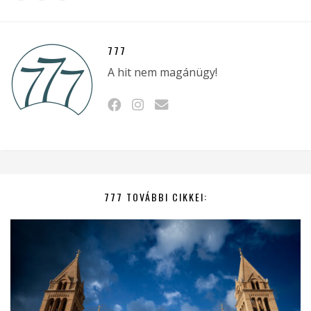
777
A hit nem magánügy!
777 TOVÁBBI CIKKEI: