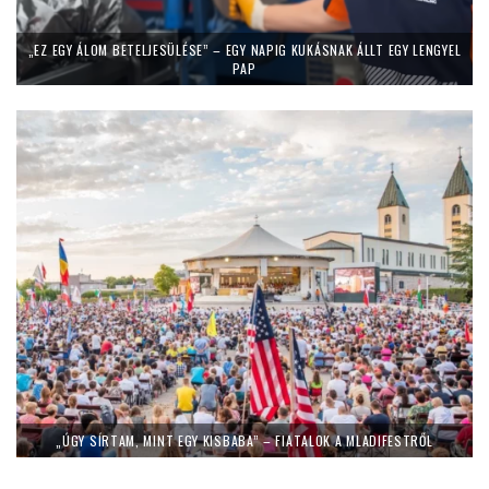
„EZ EGY ÁLOM BETELJESÜLÉSE” – EGY NAPIG KUKÁSNAK ÁLLT EGY LENGYEL
PAP
„ÚGY SÍRTAM, MINT EGY KISBABA” – FIATALOK A MLADIFESTRŐL