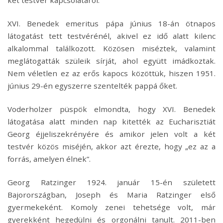
két testvér kapcsolatáról.
XVI. Benedek emeritus pápa június 18-án ötnapos
látogatást tett testvérénél, akivel ez idő alatt kilenc
alkalommal találkozott. Közösen miséztek, valamint
meglátogatták szüleik sírját, ahol együtt imádkoztak.
Nem véletlen ez az erős kapocs közöttük, hiszen 1951.
június 29-én egyszerre szentelték pappá őket.
Voderholzer püspök elmondta, hogy XVI. Benedek
látogatása alatt minden nap kitették az Eucharisztiát
Georg éjjeliszekrényére és amikor jelen volt a két
testvér közös miséjén, akkor azt érezte, hogy „ez az a
forrás, amelyen élnek”.
Georg Ratzinger 1924. január 15-én született
Bajorországban, Joseph és Maria Ratzinger első
gyermekeként. Komoly zenei tehetsége volt, már
gyerekként hegedülni és orgonálni tanult. 2011-ben