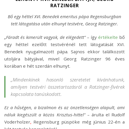
RATZINGER
Bő egy héttel XVI. Benedek emeritus pápa Regensburgban
tett látogatása után elhunyt testvére, Georg Ratzinger.
„Fáradt és kimerült vagyok, de elégedett”
– így
értékelte
bő
egy héttel ezelőtt testvérénél tett látogatását XVI.
Benedek nyugalmazott pápa. Sajnos ekkor találkozott
utoljára bátyjával, mivel Georg Ratzinger 96 éves
korában e hét szerdán
elhunyt.
„Mindenkinek hasonló szeretetet kívánhatunk,
amilyen testvéri összetartozásról a Ratzinger-fivérek
kapcsolata tanúskodott.
Ez a hűségen, a bizalmon és az önzetlenségen alapult, ami
náluk kiegészült a közös Krisztus-hittel”
– árulta el Rudolf
Voderholzer
,
Regensburg püspöke még június 22-én a