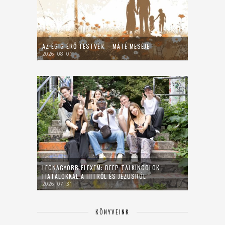
AZ ÉGIG ÉRŐ TESTVÉR – MÁTÉ MESÉJE
2026. 08. 01.
LEGNAGYOBB FLEXEM: DEEP TALKINGOLOK
FIATALOKKAL A HITRŐL ÉS JÉZUSRÓL
2026. 07. 31.
KÖNYVEINK