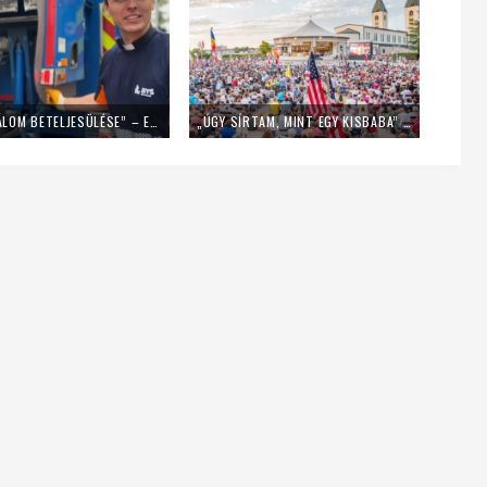
„EZ EGY ÁLOM BETELJESÜLÉSE” – EGY NAPIG KUKÁSNAK ÁLLT EGY LENGYEL PAP
„ÚGY SÍRTAM, MINT EGY KISBABA” – FIATALOK A MLADIFESTRŐL