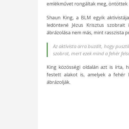
emlékművet rongáltak meg, öntöttek le
Shaun King, a BLM egyik aktivistáj
ledöntené Jézus Krisztus szobrait 
ábrázolása nem más, mint rasszista 
Az aktivista arra buzdít, hogy pusztí
szobrot, mert ezek mind a fehér fel
King közösségi oldalán azt is írta, 
festett alakot is, amelyek a fehér 
ábrázolják.