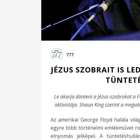
777
JÉZUS SZOBRAIT IS L
TÜNTETÉ
Le akarja dönteni a Jézus-szobrokat a 
aktivistája. Shaun King szerint a megv
Az amerikai George Floyd halála vilá
egyre több történelmi emlékművet ron
elnyomás jelképei. A tüntetéshul