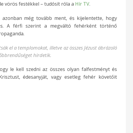
 vörös festékkel – tudósít róla a
Hír TV
.
a azonban még tovább ment, és kijelentette, hogy
is. A férfi szerint a megváltó fehérként történő
propaganda.
tsák el a templomokat, illetve az összes Jézust ábrázoló
sőbbrendűséget hirdetik.
hogy le kell szedni az összes olyan falfestményt és
Krisztust, édesanyját, vagy esetleg fehér követőit