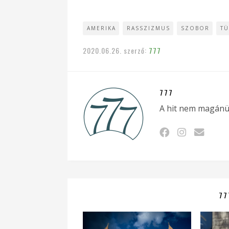
AMERIKA
RASSZIZMUS
SZOBOR
TÜ
2020.06.26.
szerző:
777
777
A hit nem magánü
77