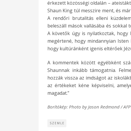
érkezett közösségi oldalán – ateistákt
Shaun King túl messzire ment, és már 
A rendőri brutalitás elleni küzdele
beleszáll mások vallásába és sokkal t
A követők úgy is nyilatkoztak, hogy
megértené, hogy mindannyian Isten 
hogy kultúránként igenis eltérőek Jéz
A kommentek között egyébként szám
Shaunnak inkább támogatnia. Felme
hozzák vissza az imdságot az iskolákb
az értékeket kéne képviselni, amelye
magadat.”
Borítókép: Photo by Jason Redmond / AFP
SZEMLE