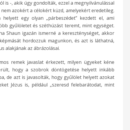
ól is -, akik úgy gondolták, ezzel a megnyilvánulással
nem azokért a célokért küzd, amelyekért eredetileg.
m helyett egy olyan „párbeszédet” kezdett el, ami
öbb gyűlöletet és széthúzást teremt, mint egységet.
 ha Shaun igazán ismerné a kereszténységet, akkor
képmását hordozzuk magunkon, és azt is láthatná,
us alakjának az ábrázolásai.
os remek javaslat érkezett, milyen ügyeket kéne
rült, hogy a szobrok döntögetése helyett inkább
a, de azt is javasolták, hogy gyűlölet helyett azokat
ket Jézus is, például „szeresd felebarátodat, mint