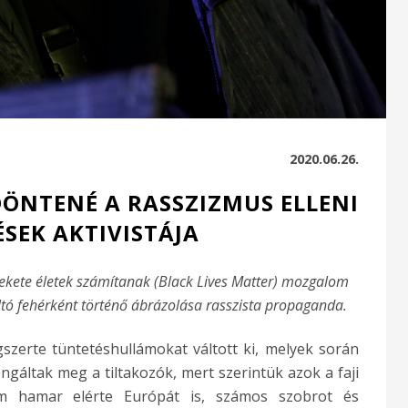
2020.06.26.
EDÖNTENÉ A RASSZIZMUS ELLENI
SEK AKTIVISTÁJA
Fekete életek számítanak (Black Lives Matter) mozgalom
áltó fehérként történő ábrázolása rasszista propaganda.
gszerte tüntetéshullámokat váltott ki, melyek során
gáltak meg a tiltakozók, mert szerintük azok a faji
lám hamar elérte Európát is, számos szobrot és