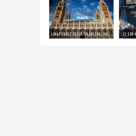
LEKAPCSOLT DÍSZKIVILÁGÍTÁS, HOME OFFICE – ÍGY SPÓROL AZ ENERGIÁVAL A PÉCSI EGYHÁZMEGYE