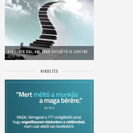
5+1 REMEK DAL, AMI AKÁR DICSŐÍTŐ IS LEHETNE
2018. 05. 26.
HIRDETÉS