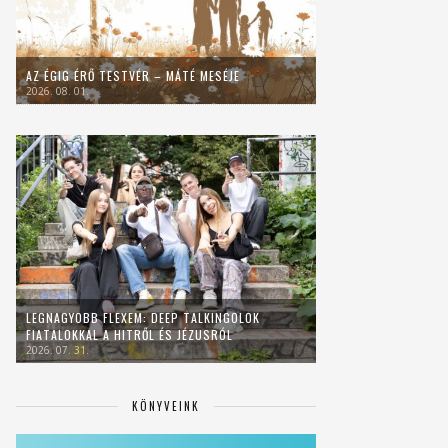
AZ ÉGIG ÉRŐ TESTVÉR – MÁTÉ MESÉJE
2026. 08. 01.
LEGNAGYOBB FLEXEM: DEEP TALKINGOLOK
FIATALOKKAL A HITRŐL ÉS JÉZUSRÓL
2026. 07. 31.
KÖNYVEINK