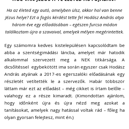
Ha az életed egy autó, amelyben ülsz, akkor hol van benne
Jézus helye? Ezt a fogós kérdést tette fel Hodász András atya
három éve egy előadásában – egészen furcsa módon
találkoztam újra a szavaival, amelyek mélyen megérintettek.
Egy számomra kedves kistelepülésen kapcsolódtam be
abba a szentségimádási láncba, amelyet már hatodik
alkalommal szervezett meg a NEK titkársága. A
dicsőítéssel egybekötött ima során egyszer csak Hodász
András atyának a 2017-es egerszalóki előadásának egy
részletét vetítették le a szervezők. Habár többször
láttam már ezt az előadást –
még cikket is írtam belőle
–
valahogy ez a része kimaradt. (Kimondottan ajánlom,
hogy időnként újra és újra nézd meg azokat a
tanításokat, amelyek nagy hatással voltak rád – főleg ha
olyan gyorsan felejtesz, mint én.)