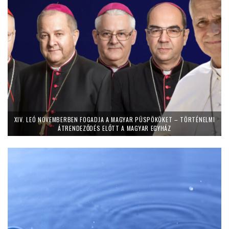
XIV. LEÓ NOVEMBERBEN FOGADJA A MAGYAR PÜSPÖKÖKET – TÖRTÉNELMI
ÁTRENDEZŐDÉS ELŐTT A MAGYAR EGYHÁZ