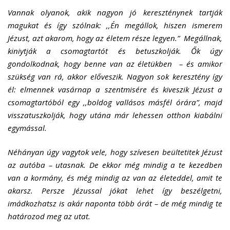
Vannak olyanok, akik nagyon jó kereszténynek tartják
magukat és így szólnak: ,,Én megállok, hiszen ismerem
Jézust, azt akarom, hogy az életem része legyen.” Megállnak,
kiniytják a csomagtartót és betuszkolják. Ők úgy
gondolkodnak, hogy benne van az életükben – és amikor
szükség van rá, akkor előveszik. Nagyon sok keresztény így
él: elmennek vasárnap a szentmisére és kiveszik Jézust a
csomagtartóból egy ,,boldog vallásos másfél órára”, majd
visszatuszkolják, hogy utána már lehessen otthon kiabálni
egymással.
Néhányan úgy vagytok vele, hogy szívesen beültetitek Jézust
az autóba – utasnak. De ekkor még mindig a te kezedben
van a kormány, és még mindig az van az életeddel, amit te
akarsz. Persze Jézussal jókat lehet így beszélgetni,
imádkozhatsz is akár naponta több órát – de még mindig te
határozod meg az utat.