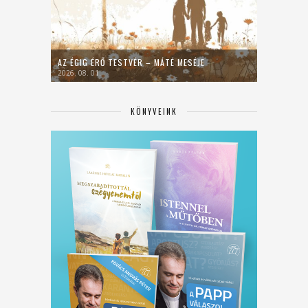
AZ ÉGIG ÉRŐ TESTVÉR – MÁTÉ MESÉJE
2026. 08. 01.
KÖNYVEINK