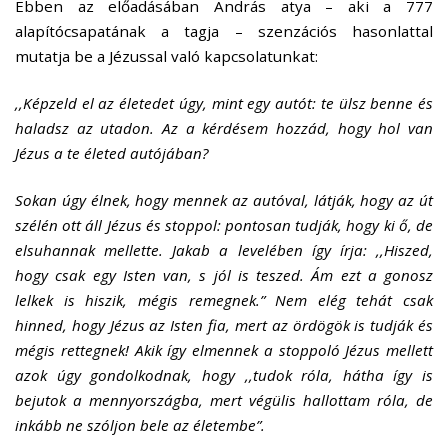
Ebben az előadásában András atya – aki a 777
alapítócsapatának a tagja – szenzációs hasonlattal
mutatja be a Jézussal való kapcsolatunkat:
,,Képzeld el az életedet úgy, mint egy autót: te ülsz benne és
haladsz az utadon. Az a kérdésem hozzád, hogy hol van
Jézus a te életed autójában?
Sokan úgy élnek, hogy mennek az autóval, látják, hogy az út
szélén ott áll Jézus és stoppol: pontosan tudják, hogy ki ő, de
elsuhannak mellette. Jakab a levelében így írja: ,,Hiszed,
hogy csak egy Isten van, s jól is teszed. Ám ezt a gonosz
lelkek is hiszik, mégis remegnek.” Nem elég tehát csak
hinned, hogy Jézus az Isten fia, mert az ördögök is tudják és
mégis rettegnek! Akik így elmennek a stoppoló Jézus mellett
azok úgy gondolkodnak, hogy ,,tudok róla, hátha így is
bejutok a mennyországba, mert végülis hallottam róla, de
inkább ne szóljon bele az életembe”.